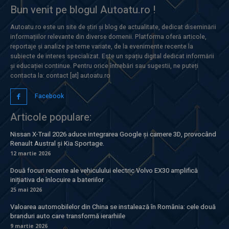
Bun venit pe blogul Autoatu.ro !
Autoatu.ro este un site de știri și blog de actualitate, dedicat diseminării
informațiilor relevante din diverse domenii. Platforma oferă articole,
reportaje și analize pe teme variate, de la evenimente recente la
subiecte de interes specializat. Este un spațiu digital dedicat informării
și educației continue. Pentru orice întrebări sau sugestii, ne puteți
contacta la: contact [at] autoatu.ro
Facebook
Articole populare:
Nissan X-Trail 2026 aduce integrarea Google și camere 3D, provocând
Renault Austral și Kia Sportage.
12 martie 2026
Două focuri recente ale vehiculului electric Volvo EX30 amplifică
inițiativa de înlocuire a bateriilor
25 mai 2026
Valoarea automobilelor din China se instalează în România: cele două
branduri auto care transformă ierarhiile
9 martie 2026