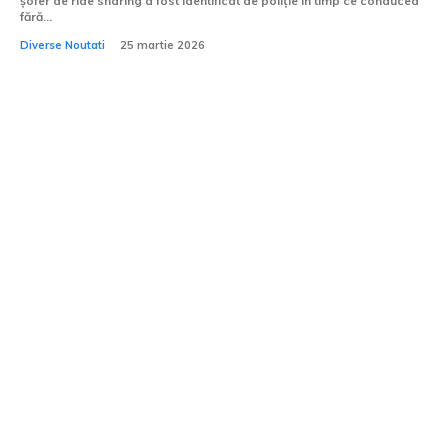
șofer de ride sharing a fost identificat de poliție în timp ce conducea
fără...
Diverse Noutati
25 martie 2026