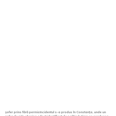
Dosar penal pentru un conducător de
ride sharing din Constanța, surprins că
conduce fără permis.
șofer prins fără permisIncidentul s-a produs în Constanța, unde un