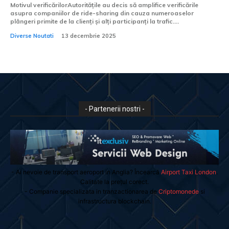
Motivul verificărilorAutoritățile au decis să amplifice verificările
asupra companiilor de ride-sharing din cauza numeroaselor
plângeri primite de la clienți și alți participanți la trafic....
Diverse Noutati
13 decembrie 2025
- Partenerii nostri -
- Ai nevoie de transport aeroport in Anglia? Încearcă
Airport Taxi London
.
Calitate la prețul corect.
- Companie specializata in tranzactionarea de
Criptomonede
si
infrastructura blockchain.