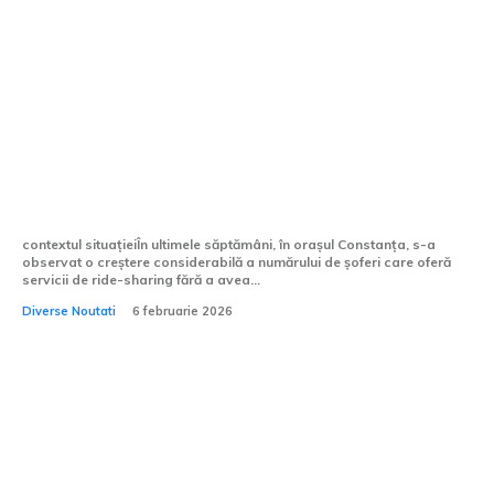
Mai mult de 700 de șoferi de ride-
sharing, identificați fără permisiune în
Constanța
contextul situațieiÎn ultimele săptămâni, în orașul Constanța, s-a
observat o creștere considerabilă a numărului de șoferi care oferă
servicii de ride-sharing fără a avea...
Diverse Noutati
6 februarie 2026