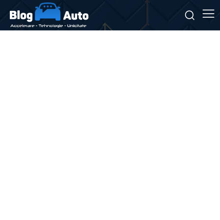
Stiri si noutati despre:
ride-sharing