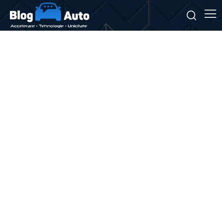
Stiri si noutati despre:
scanarea laser 3D