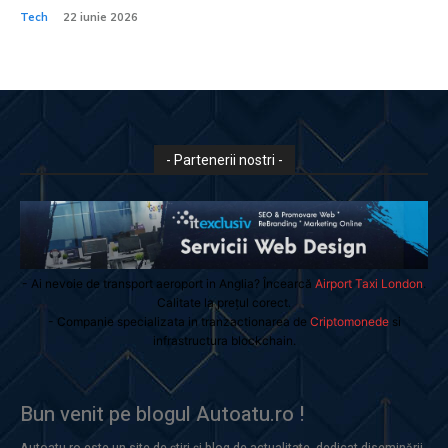
Tech
22 iunie 2026
- Partenerii nostri -
- Ai nevoie de transport aeroport in Anglia? Încearcă
Airport Taxi London
.
Calitate la prețul corect.
- Companie specializata in tranzactionarea de
Criptomonede
si
infrastructura blockchain.
Bun venit pe blogul Autoatu.ro !
Autoatu.ro este un site de știri și blog de actualitate, dedicat diseminării