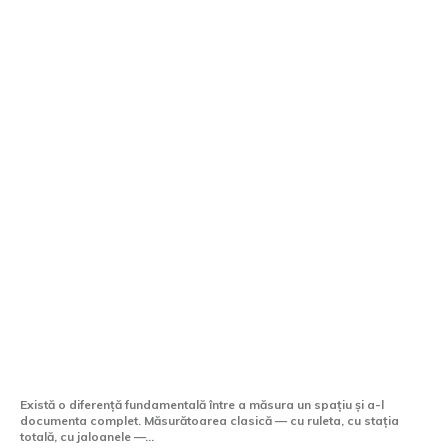
Scanarea laser 3D — tehnologia care a
schimbat modul în care măsurăm lumea
Există o diferență fundamentală între a măsura un spațiu și a-l
documenta complet. Măsurătoarea clasică — cu ruleta, cu stația
totală, cu jaloanele —...