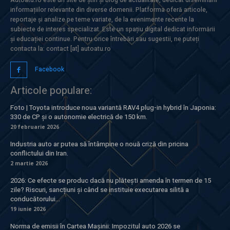
informațiilor relevante din diverse domenii. Platforma oferă articole,
reportaje și analize pe teme variate, de la evenimente recente la
subiecte de interes specializat. Este un spațiu digital dedicat informării
și educației continue. Pentru orice întrebări sau sugestii, ne puteți
contacta la: contact [at] autoatu.ro
Facebook
Articole populare:
Foto | Toyota introduce noua variantă RAV4 plug-in hybrid în Japonia:
330 de CP și o autonomie electrică de 150 km.
20 februarie 2026
Industria auto ar putea să întâmpine o nouă criză din pricina
conflictului din Iran.
2 martie 2026
2026: Ce efecte se produc dacă nu plătești amenda în termen de 15
zile? Riscuri, sancțiuni și când se instituie executarea silită a
conducătorului...
19 iunie 2026
Norma de emisii în Cartea Mașinii: Impozitul auto 2026 se