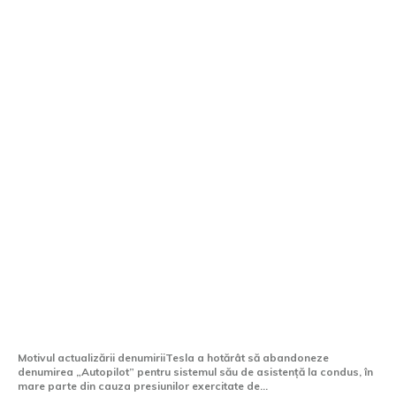
Tesla abandonează titulatura „Autopilot”
pentru a evita restricțiile din California
Motivul actualizării denumiriiTesla a hotărât să abandoneze
denumirea „Autopilot” pentru sistemul său de asistență la condus, în
mare parte din cauza presiunilor exercitate de...