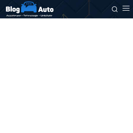
Stiri si noutati despre:
schimbare denumire