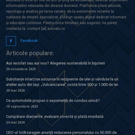
informațiilor relevante din diverse domenii. Platforma oferă articole,
reportaje și analize pe teme variate, de la evenimente recente la
subiecte de interes specializat. Este un spațiu digital dedicat informării
și educației continue. Pentru orice întrebări sau sugestii, ne puteți
contacta la: contact [at] autoatu.ro
Facebook
Articole populare:
Aur reciclat sau aur nou? Alegerea sustenabilă în bijuterii
29 octombrie 2025
Substanțe interzise ascunse în recipiente de ulei și vândute la un
atelier auto din Iași. „Vulcanizarea” costă între 500 și 1.000 de lei.
20 mai 2026
Ce automobile propun o experiență de condus unică?
19 septembrie 2025
Cumpărare diamante: evaluare corectă și plată imediată
24 mai 2026
CEO-ul Volkswagen anunță reducerea personalului cu 50.000 de