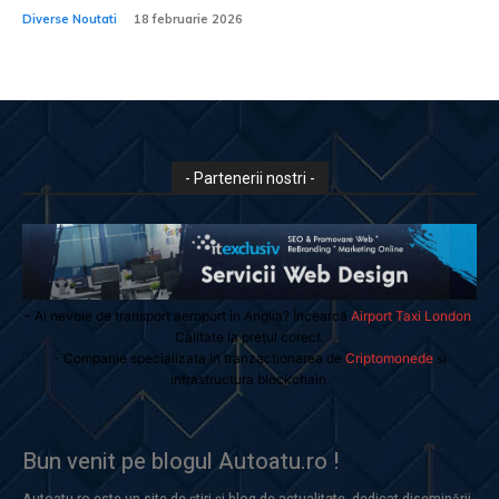
Diverse Noutati
18 februarie 2026
- Partenerii nostri -
- Ai nevoie de transport aeroport in Anglia? Încearcă
Airport Taxi London
.
Calitate la prețul corect.
- Companie specializata in tranzactionarea de
Criptomonede
si
infrastructura blockchain.
Bun venit pe blogul Autoatu.ro !
Autoatu.ro este un site de știri și blog de actualitate, dedicat diseminării