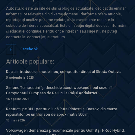
Autoatu.ro este un site de știri și blog de actualitate, dedicat diseminării
informațiilor relevante din diverse domenii. Platforma oferă articole,
reportaje și analize pe teme variate, de la evenimente recente la
subiecte de interes specializat. Este un spațiu digital dedicat informării
și educației continue. Pentru orice întrebări sau sugestii, ne puteți
contacta la: contact [at] autoatu.ro
Facebook
Articole populare:
Dacia introduce un model nou, competitor direct al Skoda Octavia.
5 noiembrie 2025
Simone Tempestini își deschide acest weekend noul sezon în
Campionatul European de Raliuri, la Raliul Andaluziei
16 aprilie 2026
Restricții pe DN1 pentru o lună între Ploiești și Brașov, din cauza
reparațiilor pe un tronson de aproximativ 500 m.
13 mai 2026
Volkswagen demarează precomenzile pentru Golf 8 și T-Roc Hybrid,