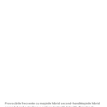
Surprizele neplăcute ale automobilelor
hibrid de mâna a doua din România: Ce
branduri sunt cele mai expuse?
Provocările frecvente cu mașinile hibrid second-handMașinile hibrid