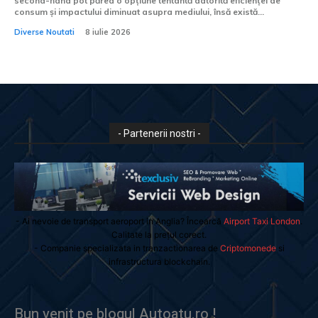
second-hand pot părea o opțiune tentantă datorită eficienței de
consum și impactului diminuat asupra mediului, însă există...
Diverse Noutati
8 iulie 2026
- Partenerii nostri -
- Ai nevoie de transport aeroport in Anglia? Încearcă
Airport Taxi London
.
Calitate la prețul corect.
- Companie specializata in tranzactionarea de
Criptomonede
si
infrastructura blockchain.
Bun venit pe blogul Autoatu.ro !