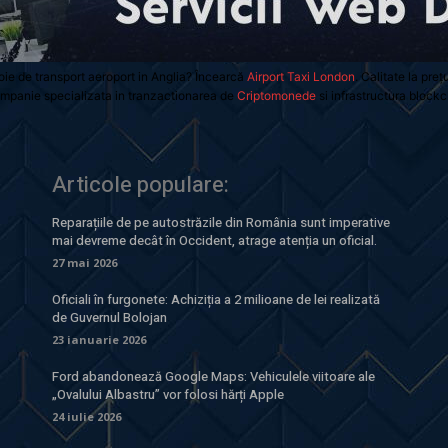
oie de transport aeroport in Anglia? Încearcă
Airport Taxi London
. Calitate la preț
mpanie specializata in tranzactionarea de
Criptomonede
si infrastructura blockc
Articole populare:
Reparațiile de pe autostrăzile din România sunt imperative
mai devreme decât în Occident, atrage atenția un oficial.
27 mai 2026
Oficiali în furgonete: Achiziția a 2 milioane de lei realizată
de Guvernul Bolojan
23 ianuarie 2026
Ford abandonează Google Maps: Vehiculele viitoare ale
„Ovalului Albastru” vor folosi hărți Apple
24 iulie 2026