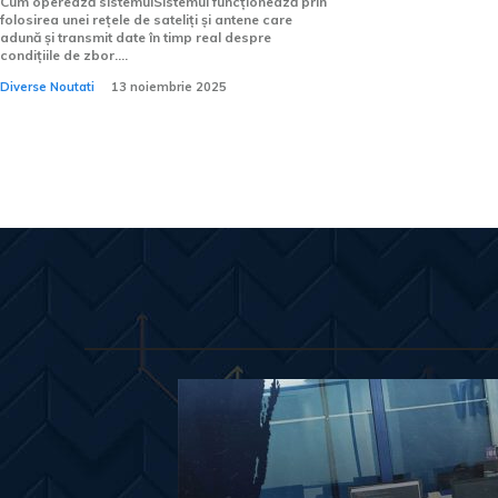
Cum operează sistemulSistemul funcționează prin
folosirea unei rețele de sateliți și antene care
adună și transmit date în timp real despre
condițiile de zbor....
Diverse Noutati
13 noiembrie 2025