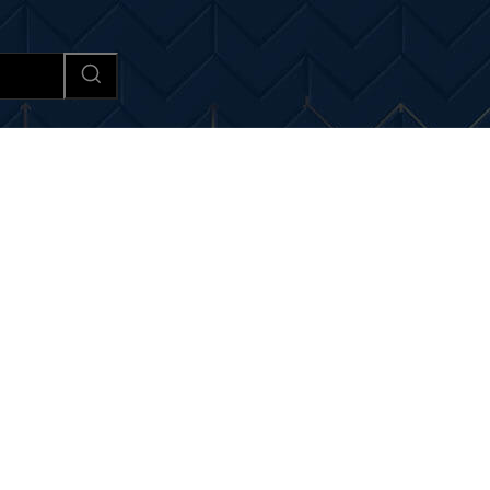
Afaceri si Industrii
Cultura si 
i noutati despre:
sisteme 