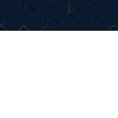
Entertainment
Diverse Noutati
Home & Dec
de zbor