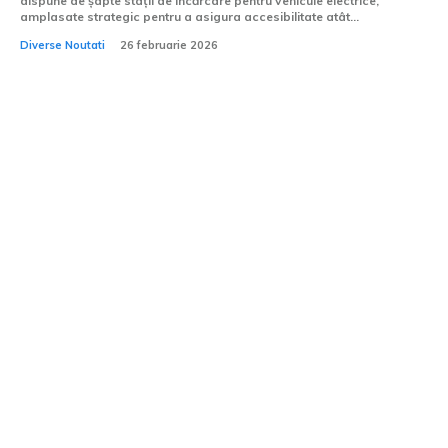
dispune de șapte stații de încărcare pentru vehicule electrice,
amplasate strategic pentru a asigura accesibilitate atât...
Diverse Noutati
26 februarie 2026