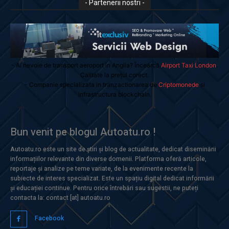
- Partenerii nostri -
- Ai nevoie de transport aeroport in Anglia? Încearcă
Airport Taxi London
.
Calitate la prețul corect.
- Companie specializata in tranzactionarea de
Criptomonede
si
infrastructura blockchain.
Bun venit pe blogul Autoatu.ro !
Autoatu.ro este un site de știri și blog de actualitate, dedicat diseminării
informațiilor relevante din diverse domenii. Platforma oferă articole,
reportaje și analize pe teme variate, de la evenimente recente la
subiecte de interes specializat. Este un spațiu digital dedicat informării
și educației continue. Pentru orice întrebări sau sugestii, ne puteți
contacta la: contact [at] autoatu.ro
Facebook