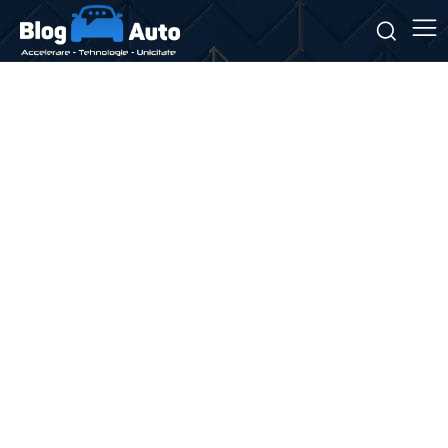
Stiri si noutati despre:
SUV-uri compacte