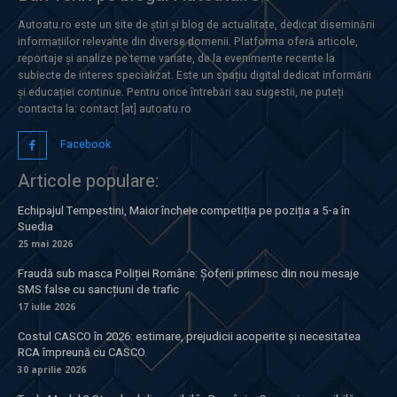
Autoatu.ro este un site de știri și blog de actualitate, dedicat diseminării
informațiilor relevante din diverse domenii. Platforma oferă articole,
reportaje și analize pe teme variate, de la evenimente recente la
subiecte de interes specializat. Este un spațiu digital dedicat informării
și educației continue. Pentru orice întrebări sau sugestii, ne puteți
contacta la: contact [at] autoatu.ro
Facebook
Articole populare:
Echipajul Tempestini, Maior încheie competiția pe poziția a 5-a în
Suedia
25 mai 2026
Fraudă sub masca Poliției Române: Șoferii primesc din nou mesaje
SMS false cu sancțiuni de trafic
17 iulie 2026
Costul CASCO în 2026: estimare, prejudicii acoperite și necesitatea
RCA împreună cu CASCO.
30 aprilie 2026