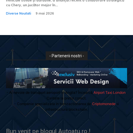
vehicule solide și durabile, a anunțat recent o colaborare strategică
cu Chery, un jucător major în...
Diverse Noutati
9 mai 2026
- Partenerii nostri -
- Ai nevoie de transport aeroport in Anglia? Încearcă
Airport Taxi London
.
Calitate la prețul corect.
- Companie specializata in tranzactionarea de
Criptomonede
si
infrastructura blockchain.
Bun venit pe blogul Autoatu.ro !