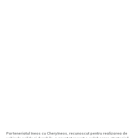
Ineos colaborează cu alți producători
auto pentru vehicule utilitare compacte,
având în vedere colaborarea cu Chery.
Parteneriatul Ineos cu CheryIneos, recunoscut pentru realizarea de