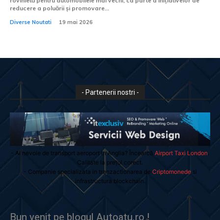
rovinietă pentru automobilele mai vechi, ca parte a inițiativelor de
reducere a poluării și promovare...
Diverse Noutati
19 mai 2026
- Partenerii nostri -
- Ai nevoie de transport aeroport in Anglia? Încearcă
Airport Taxi London
.
Calitate la prețul corect.
- Companie specializata in tranzactionarea de
Criptomonede
si
infrastructura blockchain.
Bun venit pe blogul Autoatu.ro !