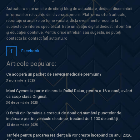
Autoatu.ro este un site de știri și blog de actualitate, dedicat diseminării
informațiilor relevante din diverse domenii. Platforma oferă articole,
reportaje și analize pe teme variate, de la evenimente recente la
subiecte de interes specializat. Este un spațiu digital dedicat informării
și educației continue. Pentru orice întrebări sau sugestii, ne puteți
contacta la: contact [at] autoatu.ro
Facebook
Articole populare:
Ce acoperă un pachet de servicii medicale premium?
3 noiembrie 2025
Mani Gyenes ia parte din nou la Raliul Dakar, pentru a 16-a oară, având
ca scop clasa Original.
30 decembrie 2025
O firmă din România a crescut de două ori numărul punctelor de
încărcare pentru vehicule electrice, trecând de 1.100 de unități.
18 decembrie 2025
Tarifele pentru parcarea rezidențială vor crește începând cu anul 2026.