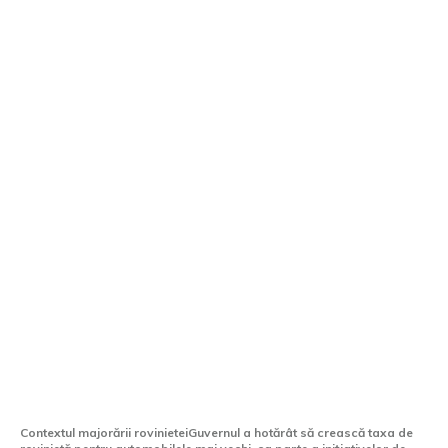
Rovinieta se majorează cu aproape 100
de lei pentru vehiculele mai vechi. Care
standard de poluare previne creșterea?
Contextul majorării rovinieteiGuvernul a hotărât să crească taxa de