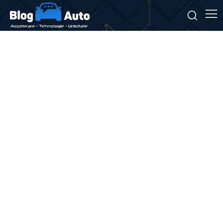
Stiri si noutati despre:
taxă rovinietă