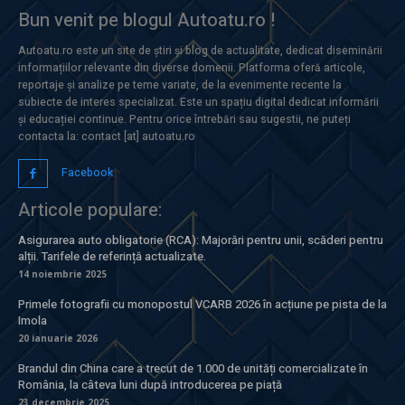
Bun venit pe blogul Autoatu.ro !
Autoatu.ro este un site de știri și blog de actualitate, dedicat diseminării
informațiilor relevante din diverse domenii. Platforma oferă articole,
reportaje și analize pe teme variate, de la evenimente recente la
subiecte de interes specializat. Este un spațiu digital dedicat informării
și educației continue. Pentru orice întrebări sau sugestii, ne puteți
contacta la: contact [at] autoatu.ro
Facebook
Articole populare:
Asigurarea auto obligatorie (RCA): Majorări pentru unii, scăderi pentru
alții. Tarifele de referință actualizate.
14 noiembrie 2025
Primele fotografii cu monopostul VCARB 2026 în acțiune pe pista de la
Imola
20 ianuarie 2026
Brandul din China care a trecut de 1.000 de unități comercializate în
România, la câteva luni după introducerea pe piață
23 decembrie 2025