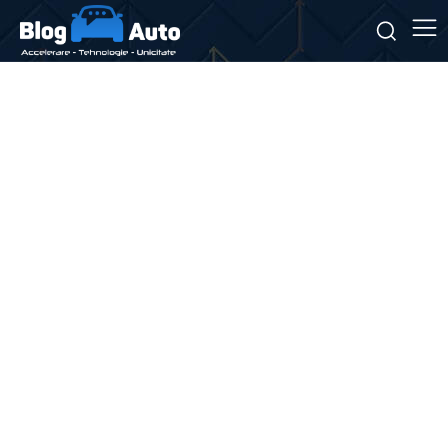
Stiri si noutati despre:
taxe
vamale