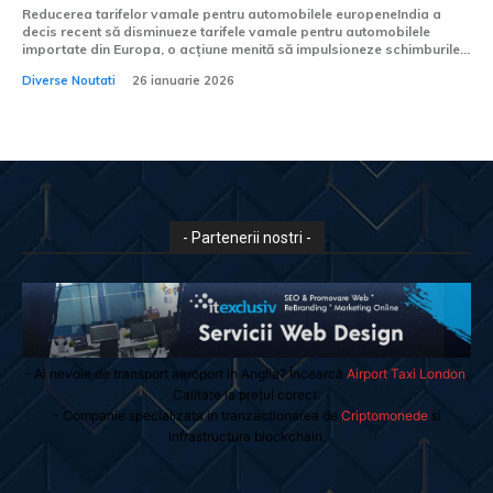
Reducerea tarifelor vamale pentru automobilele europeneIndia a
decis recent să disminueze tarifele vamale pentru automobilele
importate din Europa, o acțiune menită să impulsioneze schimburile...
Diverse Noutati
26 ianuarie 2026
- Partenerii nostri -
- Ai nevoie de transport aeroport in Anglia? Încearcă
Airport Taxi London
.
Calitate la prețul corect.
- Companie specializata in tranzactionarea de
Criptomonede
si
infrastructura blockchain.