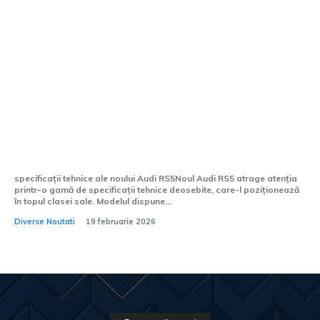
Imagini neoficiale ale noului Audi RS5:
630 CP și prima hibrit plug-in din istoria
seriei RS
specificații tehnice ale noului Audi RS5Noul Audi RS5 atrage atenția
printr-o gamă de specificații tehnice deosebite, care-l poziționează
în topul clasei sale. Modelul dispune...
Diverse Noutati
19 februarie 2026