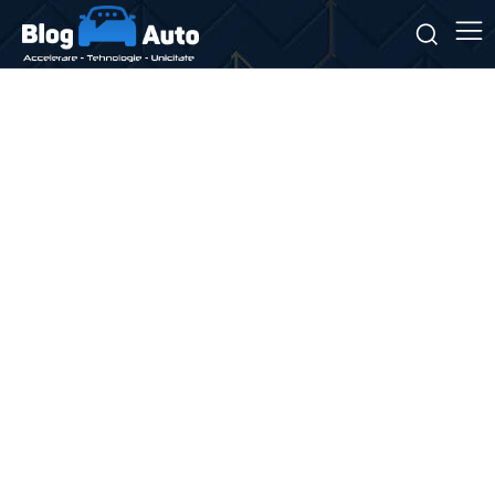
Stiri si noutati despre:
tracțiune