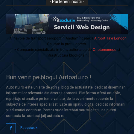
- Partenerii nostri -
- Ai nevoie de transport aeroport in Anglia? Încearcă
Airport Taxi London
.
Calitate la prețul corect.
- Companie specializata in tranzactionarea de
Criptomonede
si
infrastructura blockchain.
Bun venit pe blogul Autoatu.ro !
Autoatu.ro este un site de știri și blog de actualitate, dedicat diseminării
informațiilor relevante din diverse domenii. Platforma oferă articole,
reportaje și analize pe teme variate, de la evenimente recente la
subiecte de interes specializat. Este un spațiu digital dedicat informării
și educației continue. Pentru orice întrebări sau sugestii, ne puteți
contacta la: contact [at] autoatu.ro
Facebook