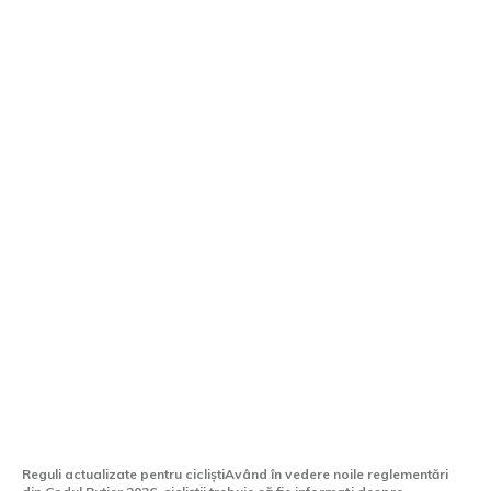
Cod Rutier 2026: Este permisă utilizarea
bicicletei pe plafon? Care este limita de
înălțime?
Reguli actualizate pentru cicliștiAvând în vedere noile reglementări