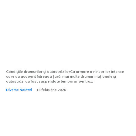
România învăluită în zăpadă: Rute și
autostrăzi blocate, trenuri oprite,
zboruri anulate
Condițiile drumurilor și autostrăzilorCa urmare a ninsorilor intense
care au acoperit întreaga țară, mai multe drumuri naționale și
autostrăzi au fost suspendate temporar pentru...
Diverse Noutati
18 februarie 2026