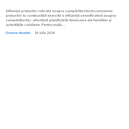
de carburanți.
Influența prețurilor ridicate asupra cumpărătorilorAscensiunea
prețurilor la combustibil exercită o influență semnificativă asupra
cumpărătorilor, afectând planificările financiare ale familiilor și
activitățile cotidiene. Pentru mulți,...
Diverse Noutati
25 iulie 2026