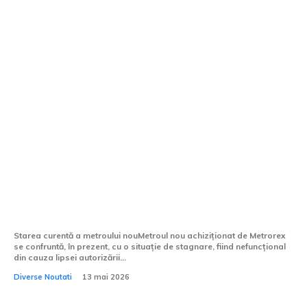
Metrourile cumpărate de Metrorex nu
pot fi folosite din cauza absenței avizului
de operare.
Starea curentă a metroului nouMetroul nou achiziționat de Metrorex
se confruntă, în prezent, cu o situație de stagnare, fiind nefuncțional
din cauza lipsei autorizării...
Diverse Noutati
13 mai 2026