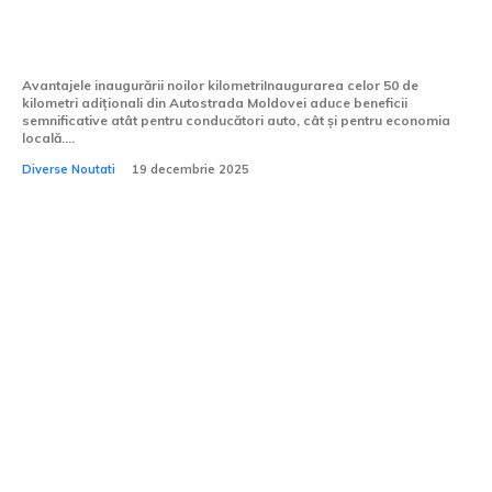
auto: Se inaugurează 50 km în plus din
Autostrada Moldovei
Avantajele inaugurării noilor kilometriInaugurarea celor 50 de
kilometri adiționali din Autostrada Moldovei aduce beneficii
semnificative atât pentru conducători auto, cât și pentru economia
locală....
Diverse Noutati
19 decembrie 2025