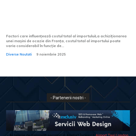
2025: Cheltuielile pentru importul unei
mașini de ocazie din Franța și cele mai
favorabile regiuni. Ghid detaliat și date
relevante
Factori care influențează costul total al importuluiLa achiziționarea
unei mașini de ocazie din Franța, costul total al importului poate
varia considerabil în funcție de...
Diverse Noutati
9 noiembrie 2025
- Partenerii nostri -
- Ai nevoie de transport aeroport in Anglia? Încearcă
Airport Taxi London
.