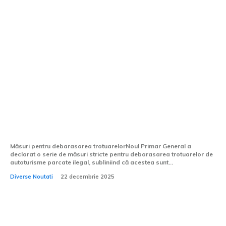
Avertismentul recent al noului Primar
General: „Vom curăţa trotuarele de
automobile, să fie evident!”
Măsuri pentru debarasarea trotuarelorNoul Primar General a
declarat o serie de măsuri stricte pentru debarasarea trotuarelor de
autoturisme parcate ilegal, subliniind că acestea sunt...
Diverse Noutati
22 decembrie 2025