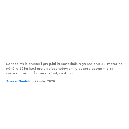
Motorina a ajuns la 10 lei pe litru. Lukoil
a majorat prețul în această după-
amiază.
Consecințele creșterii prețului la motorinăCreșterea prețului motorinei
până la 10 lei litrul are un efect noteworthy asupra economiei și
consumatorilor. În primul rând, costurile...
Diverse Noutati
27 iulie 2026