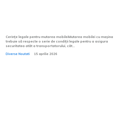
Reguli referitoare la transportul
mobilierului cu autovehiculul pe traverse
conform Codului Rutier 2026
Cerințe legale pentru mutarea mobileiMutarea mobilei cu mașina
trebuie să respecte o serie de condiții legale pentru a asigura
securitatea atât a transportatorului, cât...
Diverse Noutati
15 aprilie 2026