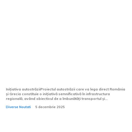
O autostradă va lega direct România de
Grecia! Vezi ce orașe vor fi conectate.
Inițiativa autostrăziiProiectul autostrăzii care va lega direct România
și Grecia constituie o inițiativă semnificativă în infrastructura
regională, având obiectivul de a îmbunătăți transportul și...
Diverse Noutati
5 decembrie 2025