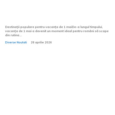
2026: Care este cea mai rapidă și cea mai
accesibilă cale spre mare de 1 mai?
Destinații populare pentru vacanța de 1 maiDe-a lungul timpului,
vacanța de 1 mai a devenit un moment ideal pentru români să scape
din rutina...
Diverse Noutati
28 aprilie 2026