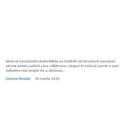
Conducătorii auto care circulă fără
companie în autovehicul se expun la
penalizări considerabile. Care este cauza
pentru care autoritățile au instituit
aceste măsuri?
Motivul sancțiunilorAutoritățile au hotărât să introducă sancțiuni
stricte pentru șoferii care călătoresc singuri în vehicul, parte a unei
inițiative mai ample de a diminua...
Diverse Noutati
30 martie 2026