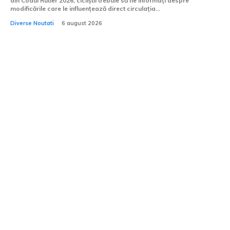
din Codul Rutier 2026, cicliștii trebuie să fie informați despre
modificările care le influențează direct circulația...
Diverse Noutati
6 august 2026