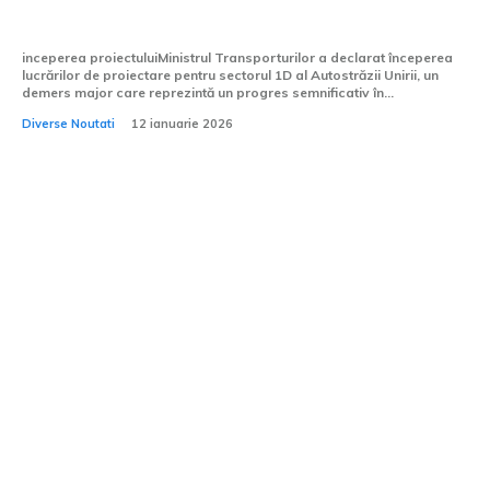
14,4 km
inceperea proiectuluiMinistrul Transporturilor a declarat începerea
lucrărilor de proiectare pentru sectorul 1D al Autostrăzii Unirii, un
demers major care reprezintă un progres semnificativ în...
Diverse Noutati
12 ianuarie 2026