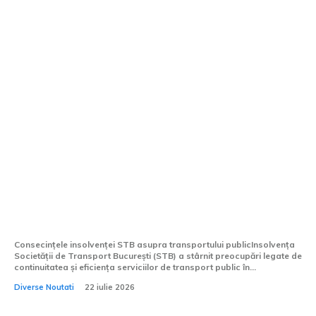
După falimentul STB, Primăria susține că
transportul public din București nu va
suferi; Ciprian Ciucu: Strategia de
reorganizare va cuprinde ajustări de
trasee.
Consecințele insolvenței STB asupra transportului publicInsolvența
Societății de Transport București (STB) a stârnit preocupări legate de
continuitatea și eficiența serviciilor de transport public în...
Diverse Noutati
22 iulie 2026