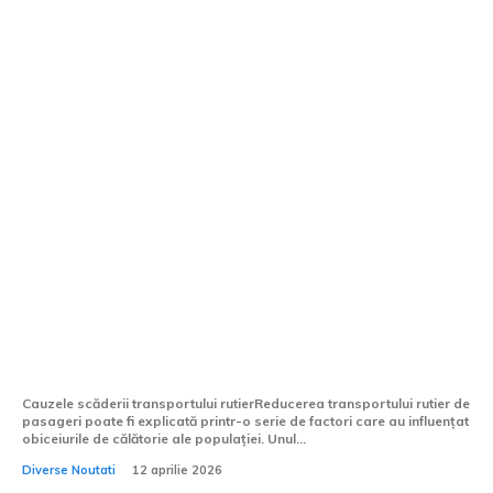
Reducere a transportului auto de
pasageri: cu 4,2% mai puțini pasageri în
2025
Cauzele scăderii transportului rutierReducerea transportului rutier de
pasageri poate fi explicată printr-o serie de factori care au influențat
obiceiurile de călătorie ale populației. Unul...
Diverse Noutati
12 aprilie 2026