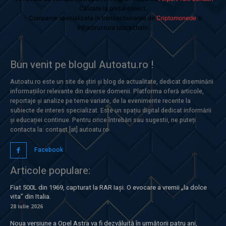
Calitate la prețul corect.
- Companie specializata in tranzactionarea de
Criptomonede
si
infrastructura blockchain.
Bun venit pe blogul Autoatu.ro !
Autoatu.ro este un site de știri și blog de actualitate, dedicat diseminării
informațiilor relevante din diverse domenii. Platforma oferă articole,
reportaje și analize pe teme variate, de la evenimente recente la
subiecte de interes specializat. Este un spațiu digital dedicat informării
și educației continue. Pentru orice întrebări sau sugestii, ne puteți
contacta la: contact [at] autoatu.ro
Facebook
Articole populare:
Fiat 500L din 1969, capturat la RAR Iași. O evocare a vremii „la dolce
vita” din Italia.
28 iulie 2026
Noua versiune a Opel Astra va fi dezvăluită în următorii patru ani,