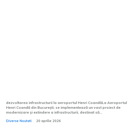
Investiție importantă la Aeroportul Henri
Coandă: Se construiește o stație auto
pentru autocare și microbuze.
dezvoltarea infrastructurii la aeroportul Henri CoandăLa Aeroportul
Henri Coandă din București, se implementează un vast proiect de
modernizare și extindere a infrastructurii, destinat să...
Diverse Noutati
20 aprilie 2026