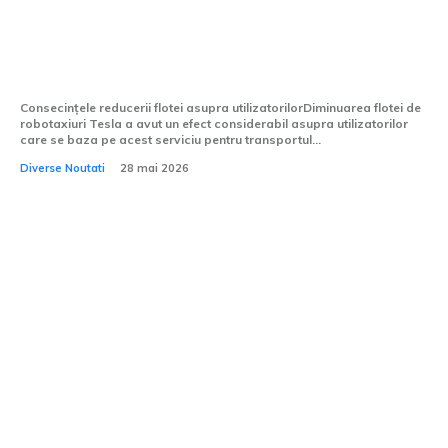
Flota de robo-taxiuri Tesla scade: doar 34
de taxiuri autonome sunt operaționale.
Consecințele reducerii flotei asupra utilizatorilorDiminuarea flotei de
robotaxiuri Tesla a avut un efect considerabil asupra utilizatorilor
care se baza pe acest serviciu pentru transportul...
Diverse Noutati
28 mai 2026