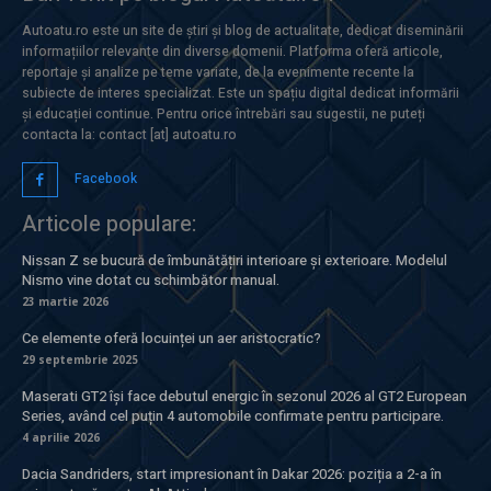
Autoatu.ro este un site de știri și blog de actualitate, dedicat diseminării
informațiilor relevante din diverse domenii. Platforma oferă articole,
reportaje și analize pe teme variate, de la evenimente recente la
subiecte de interes specializat. Este un spațiu digital dedicat informării
și educației continue. Pentru orice întrebări sau sugestii, ne puteți
contacta la: contact [at] autoatu.ro
Facebook
Articole populare:
Nissan Z se bucură de îmbunătățiri interioare și exterioare. Modelul
Nismo vine dotat cu schimbător manual.
23 martie 2026
Ce elemente oferă locuinței un aer aristocratic?
29 septembrie 2025
Maserati GT2 își face debutul energic în sezonul 2026 al GT2 European
Series, având cel puțin 4 automobile confirmate pentru participare.
4 aprilie 2026
Dacia Sandriders, start impresionant în Dakar 2026: poziția a 2-a în