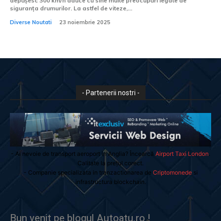
depășesc 300 km/h aduce cu sine multe preocupări legate de
siguranța drumurilor. La astfel de viteze,...
Diverse Noutati
23 noiembrie 2025
- Partenerii nostri -
- Ai nevoie de transport aeroport in Anglia? Încearcă
Airport Taxi London
.
Calitate la prețul corect.
- Companie specializata in tranzactionarea de
Criptomonede
si
infrastructura blockchain.
Bun venit pe blogul Autoatu.ro !