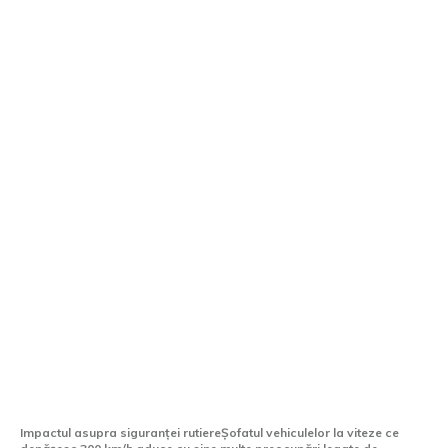
Drumuri și autostrăzi fără restricții de
viteză: Ce se întâmplă când depășești
300 km/h
Impactul asupra siguranței rutiereȘofatul vehiculelor la viteze ce