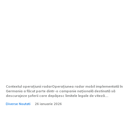
Escrocherie cu radar mobil în Germania:
Mai mult de 600 de conducători auto
sancționați în numai 7 ore pentru
depășirea limitei de viteză
Contextul operațiunii radarOperațiunea radar mobil implementată în
Germania a făcut parte dintr-o campanie națională destinată să
descurajeze șoferii care depășesc limitele legale de viteză....
Diverse Noutati
26 ianuarie 2026