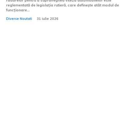
radarelor pentru a supraveghea viteza automobilelor este
reglementată de legislația rutieră, care definește atât modul de
funcționare...
Diverse Noutati
31 iulie 2026