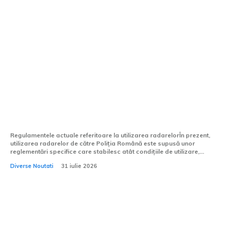
Este permis ca Poliția să utilizeze radarul
ascuns sub un copac sau în spatele unui
afiș publicitar? Ce stipulează Codul
Rutier 2026
Regulamentele actuale referitoare la utilizarea radarelorÎn prezent,
utilizarea radarelor de către Poliția Română este supusă unor
reglementări specifice care stabilesc atât condițiile de utilizare,...
Diverse Noutati
31 iulie 2026