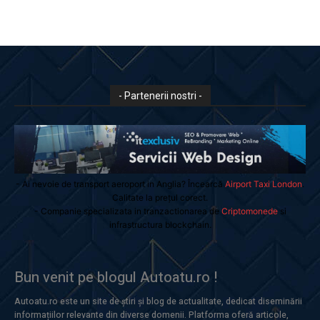
- Partenerii nostri -
- Ai nevoie de transport aeroport in Anglia? Încearcă
Airport Taxi London
.
Calitate la prețul corect.
- Companie specializata in tranzactionarea de
Criptomonede
si
infrastructura blockchain.
Bun venit pe blogul Autoatu.ro !
Autoatu.ro este un site de știri și blog de actualitate, dedicat diseminării
informațiilor relevante din diverse domenii. Platforma oferă articole,