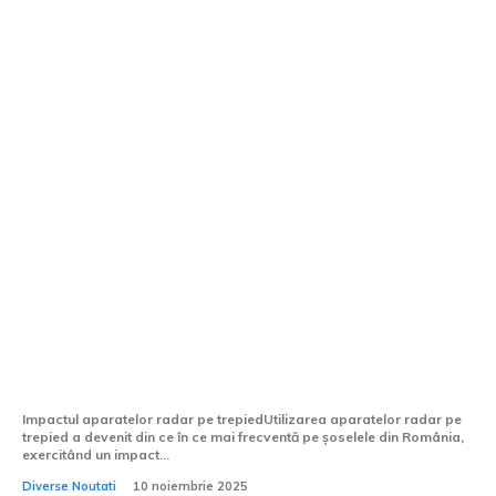
EXCLUSIV | Radarele montate pe trepied
complică existența șoferilor grăbiți:
Aproape 14.000 de conducători auto,
sancționați pentru depășirea vitezei
Impactul aparatelor radar pe trepiedUtilizarea aparatelor radar pe
trepied a devenit din ce în ce mai frecventă pe șoselele din România,
exercitând un impact...
Diverse Noutati
10 noiembrie 2025