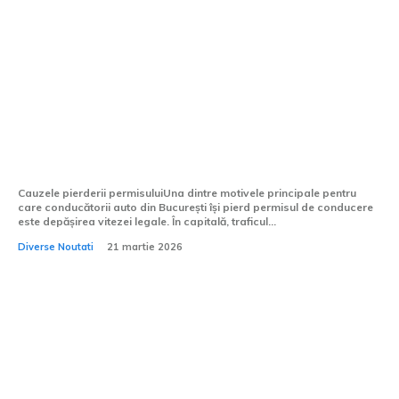
De ce conducătorii auto din București își
pierd permisul la 81 km/h? Care este
limita admisă și ce erori fac cei mai
mulți?
Cauzele pierderii permisuluiUna dintre motivele principale pentru
care conducătorii auto din București își pierd permisul de conducere
este depășirea vitezei legale. În capitală, traficul...
Diverse Noutati
21 martie 2026