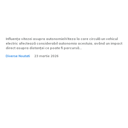
Experiment | Viteza optimă pentru
vehiculele electrice: impactul unei viteze
constante de 130 km/h
Influența vitezei asupra autonomieiViteza la care circulă un vehicul
electric afectează considerabil autonomia acestuia, având un impact
direct asupra distanței ce poate fi parcursă...
Diverse Noutati
23 martie 2026