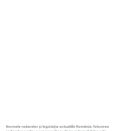
Dacă ești prins de radar de mai multe ori
într-o zi fără a fi oprit, primești doar o
singură sancțiune?
Normele radarelor și legislația actualăÎn România, folosirea