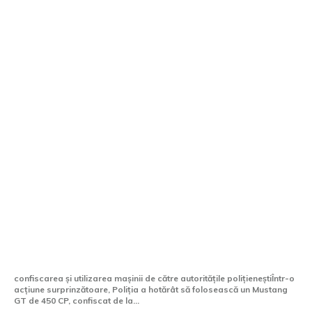
Poliția folosește un Mustang GT de 450
CP, confiscat de la un conducător auto în
stare de ebrietate, pentru a identifica
vitezomanii.
confiscarea și utilizarea mașinii de către autoritățile polițieneștiÎntr-o
acțiune surprinzătoare, Poliția a hotărât să folosească un Mustang
GT de 450 CP, confiscat de la...