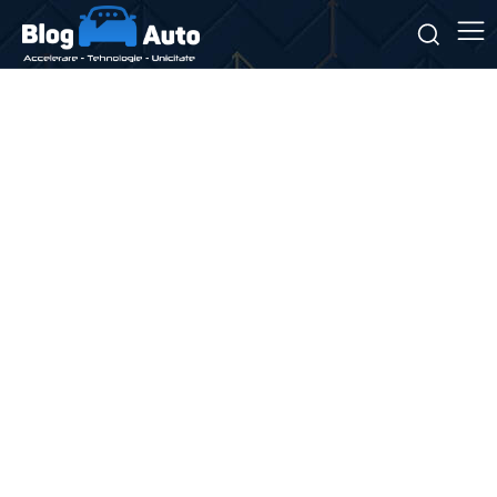
Stiri si noutati despre:
viteză