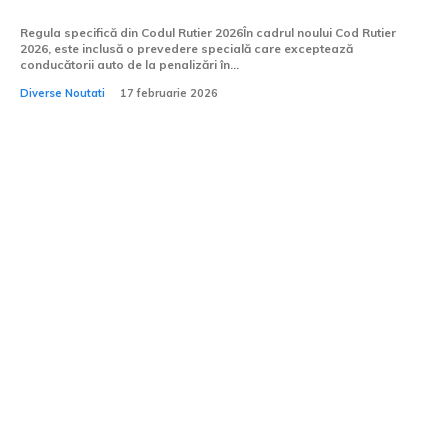
noul Cod Rutier...
Regula specifică din Codul Rutier 2026În cadrul noului Cod Rutier
2026, este inclusă o prevedere specială care exceptează
conducătorii auto de la penalizări în...
Diverse Noutati
17 februarie 2026