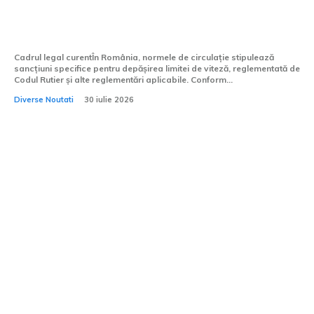
urgență autentică, în 2026? Un avocat
detaliază modul de aplicare a legii.
Cadrul legal curentÎn România, normele de circulație stipulează
sancțiuni specifice pentru depășirea limitei de viteză, reglementată de
Codul Rutier și alte reglementări aplicabile. Conform...
Diverse Noutati
30 iulie 2026