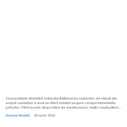
Un oraș din Canada a înlăturat radarele
de viteză, iar infracțiunile de depășire a
vitezei au crescut cu 480%, însă
autoritățile nu se lasă...
Consecințele eliminării radarelorÎnlăturarea radarelor de viteză din
orașul canadian a avut un efect notabil asupra comportamentului
șoferilor. Fără aceste dispozitive de monitorizare, mulți conducători...
Diverse Noutati
29 iunie 2026