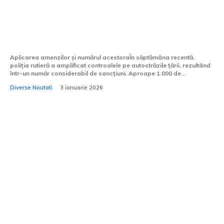
într-o săptămână: Poliția a identificat
conducători auto circulând cu viteze de
211 km/h și 191 km/h pe A3...
Aplicarea amenzilor și numărul acestoraÎn săptămâna recentă,
poliția rutieră a amplificat controalele pe autostrăzile țării, rezultând
într-un număr considerabil de sancțiuni. Aproape 1.000 de...
Diverse Noutati
3 ianuarie 2026