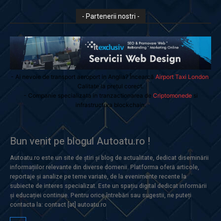
- Partenerii nostri -
- Ai nevoie de transport aeroport in Anglia? Încearcă
Airport Taxi London
.
Calitate la prețul corect.
- Companie specializata in tranzactionarea de
Criptomonede
si
infrastructura blockchain.
Bun venit pe blogul Autoatu.ro !
Autoatu.ro este un site de știri și blog de actualitate, dedicat diseminării
informațiilor relevante din diverse domenii. Platforma oferă articole,
reportaje și analize pe teme variate, de la evenimente recente la
subiecte de interes specializat. Este un spațiu digital dedicat informării
și educației continue. Pentru orice întrebări sau sugestii, ne puteți
contacta la: contact [at] autoatu.ro