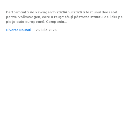
contracandidatii europeni.
Performanța Volkswagen în 2026Anul 2026 a fost unul deosebit
pentru Volkswagen, care a reușit să-și păstreze statutul de lider pe
piața auto europeană. Compania...
Diverse Noutati
25 iulie 2026