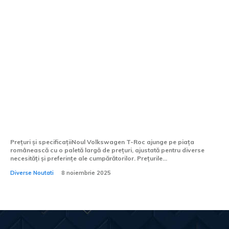
Costurile actualizate ale noului
Volkswagen T-Roc în România,
competitor direct pentru Duster și Kona
Prețuri și specificațiiNoul Volkswagen T-Roc ajunge pe piața
românească cu o paletă largă de prețuri, ajustată pentru diverse
necesități și preferințe ale cumpărătorilor. Prețurile...
Diverse Noutati
8 noiembrie 2025