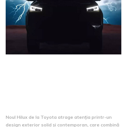
Aspectul exterior al noului
Hilux
Noul Hilux de la Toyota atrage atenția printr-un
design exterior solid și contemporan, care combină