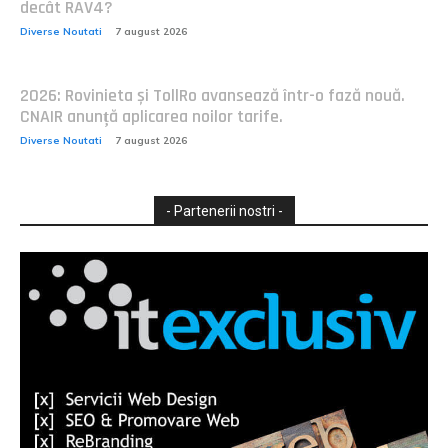
decât RAV4?
Diverse Noutati
7 august 2026
2026: Rovinieta și TollRo avansează într-o fază nouă.
CNAIR anunță aplicarea noilor tarife.
Diverse Noutati
7 august 2026
- Partenerii nostri -