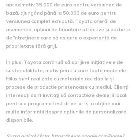
aproximativ 35.000 de euro pentru versiunea de
bază, ajungând până la 50.000 de euro pentru
versiunea complet echipată. Toyota oferă, de
asemenea, opțiuni de finanțare atractive și pachete
de întreținere care să asigure o experiență de
proprietate fără griji.
În plus, Toyota continuă să sprijine inițiativele de
sustenabilitate, motiv pentru care toate modelele
Hilux sunt realizate cu materiale reciclabile și
procese de producție prietenoase cu mediul. Clienții
interesați sunt invitați să contacteze dealerii locali
pentru a programa test drive-uri și a obține mai
multe informații despre opțiunile de personalizare
disponibile.
Sursa articol / foto: https://news.google.com/home?