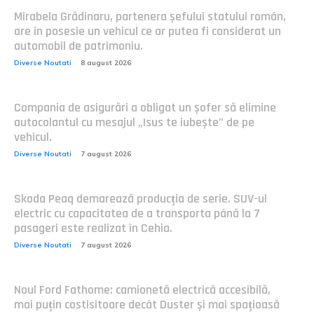
Mirabela Grădinaru, partenera șefului statului român,
are în posesie un vehicul ce ar putea fi considerat un
automobil de patrimoniu.
Diverse Noutati
8 august 2026
Compania de asigurări a obligat un șofer să elimine
autocolantul cu mesajul „Isus te iubește” de pe
vehicul.
Diverse Noutati
7 august 2026
Skoda Peaq demarează producția de serie. SUV-ul
electric cu capacitatea de a transporta până la 7
pasageri este realizat în Cehia.
Diverse Noutati
7 august 2026
Noul Ford Fathome: camionetă electrică accesibilă,
mai puțin costisitoare decât Duster și mai spațioasă