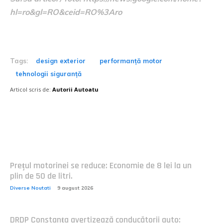
hl=ro&gl=RO&ceid=RO%3Aro
Tags:
design exterior
performanță motor
tehnologii siguranță
Articol scris de:
Autorii Autoatu
Postari fresh:
Prețul motorinei se reduce: Economie de 8 lei la un
plin de 50 de litri.
Diverse Noutati
9 august 2026
DRDP Constanța avertizează conducătorii auto: