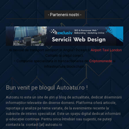
- Partenerii nostri -
- Ai nevoie de transport aeroport in Anglia? Încearcă
Airport Taxi London
.
Calitate la prețul corect.
- Companie specializata in tranzactionarea de
Criptomonede
si
infrastructura blockchain.
Bun venit pe blogul Autoatu.ro !
Autoatu.ro este un site de știri și blog de actualitate, dedicat diseminării
informațiilor relevante din diverse domenii. Platforma oferă articole,
reportaje și analize pe teme variate, de la evenimente recente la
subiecte de interes specializat. Este un spațiu digital dedicat informării
și educației continue. Pentru orice întrebări sau sugestii, ne puteți
contacta la: contact [at] autoatu.ro