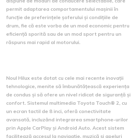
dispune de moduri de conducere selectabile, care
permit adaptarea comportamentului mașinii în
funcție de preferințele șoferului și condițiile de
drum, fie că este vorba de un mod economic pentru
eficiență sporită sau de un mod sport pentru un
răspuns mai rapid al motorului.
Tehnologii și inovații integrate
Noul Hilux este dotat cu cele mai recente inovații
tehnologice, menite să îmbunătățească experiența
de condus și să ofere un nivel ridicat de siguranță și
confort. Sistemul multimedia Toyota Touch® 2, cu
un ecran tactil de 8 inci, oferă conectivitate
avansată, incluzând integrarea smartphone-urilor
prin Apple CarPlay și Android Auto. Acest sistem
facilitează accesul la navigație, muzică și apeluri