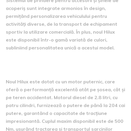
Sistemul de prindere pentru accesorii și șinele de
acoperiș sunt integrate armonios în design,
permițând personalizarea vehiculului pentru
activități diverse, de la transport de echipament
sportiv la utilizare comercială. În plus, noul Hilux
este disponibil într-o gamă variată de culori,
subliniind personalitatea unică a acestui model.
Detalii tehnice și performanță
Noul Hilux este dotat cu un motor puternic, care
oferă o performanță excelentă atât pe șosea, cât și
pe teren accidentat. Motorul diesel de 2.8 litri, cu
patru cilindri, furnizează o putere de până la 204 cai
putere, garantând o capacitate de tracțiune
impresionantă. Cuplul maxim disponibil este de 500
Nm, ușurând tractarea și transportul sarcinilor