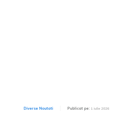
Ultima fază pentru
generația curentă de
Alpine A110, cu mai mult
de 35.000 de exemplare
fabricate.
Diverse Noutati
Publicat pe:
1 iulie 2026