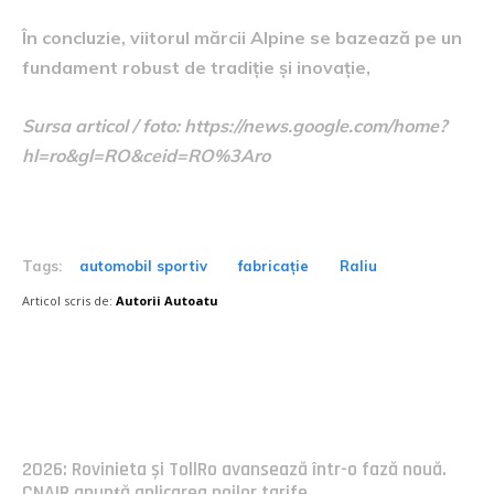
În concluzie, viitorul mărcii Alpine se bazează pe un
fundament robust de tradiție și inovație,
Sursa articol / foto: https://news.google.com/home?
hl=ro&gl=RO&ceid=RO%3Aro
Tags:
automobil sportiv
fabricație
Raliu
Articol scris de:
Autorii Autoatu
Postari fresh:
2026: Rovinieta și TollRo avansează într-o fază nouă.
CNAIR anunță aplicarea noilor tarife.