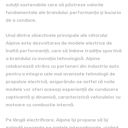
soluții sustenabile care să păstreze valorile
fundamentale ale brandului: performanța și bucuria
de a conduce.
Unul dintre obiectivele principale ale viitorului
Alpine este dezvoltarea de modele electrice de
înaltă performanță, care să îmbine tradiția sportivă
a brandului cu inovația tehnologică. Alpine
colaborează strâns cu parteneri din industria auto
pentru a integra cele mai avansate tehnologii de
propulsie electrică, asigurându-se astfel că noile
modele vor oferi aceeași experiență de conducere
captivantă și dinamică, caracteristică vehiculelor cu
motoare cu combustie internă.
Pe lângă electrificare, Alpine își propune să își
extindă prezența pe piețele internaționale, vizând