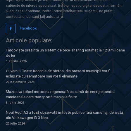
subiecte de interes specializat. Este un spațiu digital dedicat informării
și educației continue. Pentru orice întrebări sau sugestii, ne puteți
contacta la: contact [at] autoatu.ro
Facebook
Articole populare:
Târgoviște prezintă un sistem de bike-sharing estimat la 12,8 milioane
de lei
1 aprilie 2026
Guvernul: Toate trecerile de pietoni din orașe și municipii vor fi
echipate cu semafoare sau vor fi eliminate
20 noiembrie 2025
Mazda va folosi motorina regenerată ca sursă de energie pentru
camioanele care transportă mașinile finite.
3 iunie 2026
Noul Audi A2 a fost observată în teste publice fără camuflaj, derivată
din Volkswagen ID 3 Neo.
20 iulie 2026