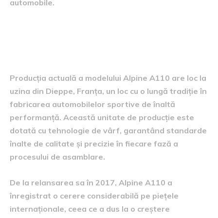
automobile.
informații despre producția
actuală
Producția actuală a modelului Alpine A110 are loc la
uzina din Dieppe, Franța, un loc cu o lungă tradiție în
fabricarea automobilelor sportive de înaltă
performanță. Această unitate de producție este
dotată cu tehnologie de vârf, garantând standarde
înalte de calitate și precizie în fiecare fază a
procesului de asamblare.
De la relansarea sa în 2017, Alpine A110 a
înregistrat o cerere considerabilă pe piețele
internaționale, ceea ce a dus la o creștere