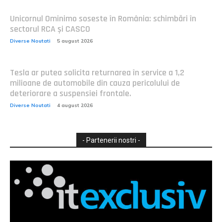
Unicornul Ominimo soseste în România: schimbări în
sectorul RCA și CASCO
Diverse Noutati
5 august 2026
Tesla ar putea solicita returnarea în service a 1,2
milioane de automobile din cauza pericolului de
deteriorare a suspensiei frontale.
Diverse Noutati
4 august 2026
- Partenerii nostri -