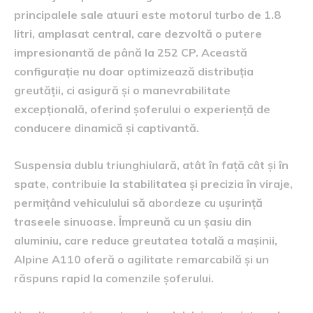
principalele sale atuuri este motorul turbo de 1.8
litri, amplasat central, care dezvoltă o putere
impresionantă de până la 252 CP. Această
configurație nu doar optimizează distribuția
greutății, ci asigură și o manevrabilitate
excepțională, oferind șoferului o experiență de
conducere dinamică și captivantă.
Suspensia dublu triunghiulară, atât în față cât și în
spate, contribuie la stabilitatea și precizia în viraje,
permițând vehiculului să abordeze cu ușurință
traseele sinuoase. Împreună cu un șasiu din
aluminiu, care reduce greutatea totală a mașinii,
Alpine A110 oferă o agilitate remarcabilă și un
răspuns rapid la comenzile șoferului.