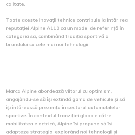
calitate.
Toate aceste inovații tehnice contribuie la întărirea
reputației Alpine A110 ca un model de referință în
categoria sa, combinând tradiția sportivă a
brandului cu cele mai noi tehnologii
perspectiva viitoare a mărcii
alpine
Marca Alpine abordează viitorul cu optimism,
angajându-se să își extindă gama de vehicule și să
își întărească prezența în sectorul automobilelor
sportive. În contextul tranziției globale către
mobilitatea electrică, Alpine își propune să își
adapteze strategia, explorând noi tehnologii și