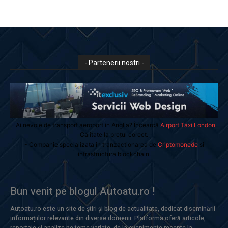
- Partenerii nostri -
- Ai nevoie de transport aeroport in Anglia? Încearcă
Airport Taxi London
.
Calitate la prețul corect.
- Companie specializata in tranzactionarea de
Criptomonede
si
infrastructura blockchain.
Bun venit pe blogul Autoatu.ro !
Autoatu.ro este un site de știri și blog de actualitate, dedicat diseminării
informațiilor relevante din diverse domenii. Platforma oferă articole,
reportaje și analize pe teme variate, de la evenimente recente la