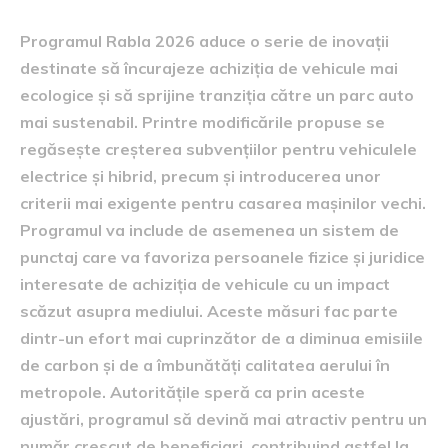
Programul Rabla 2026 aduce o serie de inovații
destinate să încurajeze achiziția de vehicule mai
ecologice și să sprijine tranziția către un parc auto
mai sustenabil. Printre modificările propuse se
regăsește creșterea subvențiilor pentru vehiculele
electrice și hibrid, precum și introducerea unor
criterii mai exigente pentru casarea mașinilor vechi.
Programul va include de asemenea un sistem de
punctaj care va favoriza persoanele fizice și juridice
interesate de achiziția de vehicule cu un impact
scăzut asupra mediului. Aceste măsuri fac parte
dintr-un efort mai cuprinzător de a diminua emisiile
de carbon și de a îmbunătăți calitatea aerului în
metropole. Autoritățile speră ca prin aceste
ajustări, programul să devină mai atractiv pentru un
număr crescut de beneficiari, contribuind astfel la