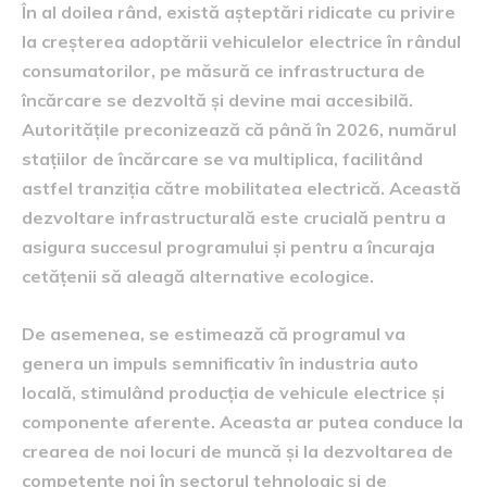
În al doilea rând, există așteptări ridicate cu privire
la creșterea adoptării vehiculelor electrice în rândul
consumatorilor, pe măsură ce infrastructura de
încărcare se dezvoltă și devine mai accesibilă.
Autoritățile preconizează că până în 2026, numărul
stațiilor de încărcare se va multiplica, facilitând
astfel tranziția către mobilitatea electrică. Această
dezvoltare infrastructurală este crucială pentru a
asigura succesul programului și pentru a încuraja
cetățenii să aleagă alternative ecologice.
De asemenea, se estimează că programul va
genera un impuls semnificativ în industria auto
locală, stimulând producția de vehicule electrice și
componente aferente. Aceasta ar putea conduce la
crearea de noi locuri de muncă și la dezvoltarea de
competențe noi în sectorul tehnologic și de