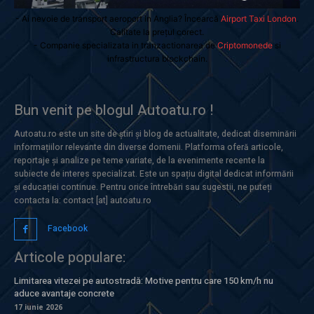
- Ai nevoie de transport aeroport in Anglia? Încearcă
Airport Taxi London
.
Calitate la prețul corect.
- Companie specializata in tranzactionarea de
Criptomonede
si
infrastructura blockchain.
Bun venit pe blogul Autoatu.ro !
Autoatu.ro este un site de știri și blog de actualitate, dedicat diseminării
informațiilor relevante din diverse domenii. Platforma oferă articole,
reportaje și analize pe teme variate, de la evenimente recente la
subiecte de interes specializat. Este un spațiu digital dedicat informării
și educației continue. Pentru orice întrebări sau sugestii, ne puteți
contacta la: contact [at] autoatu.ro
Facebook
Articole populare:
Limitarea vitezei pe autostradă: Motive pentru care 150 km/h nu
aduce avantaje concrete
17 iunie 2026