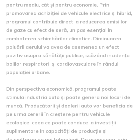
pentru mediu, cât și pentru economie. Prin
promovarea achiziției de vehicule electrice și hibrid,
programul contribuie direct la reducerea emisiilor
de gaze cu efect de seră, un pas esențial în
combaterea schimbărilor climatice. Diminuarea
poluării aerului va avea de asemenea un efect
pozitiv asupra sănătății publice, scăzând incidența
bolilor respiratorii și cardiovasculare în rândul
populației urbane.
Din perspectiva economică, programul poate
stimula industria auto și poate genera noi locuri de
muncă. Producătorii și dealerii auto vor beneficia de
pe urma cererii în creștere pentru vehicule
ecologice, ceea ce poate conduce la investiții
suplimentare în capacități de producție și
dezvoltarea de noi tehnologii. De asemenea, prin