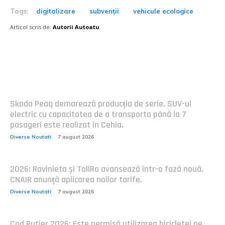
Tags:
digitalizare
subvenții
vehicule ecologice
Articol scris de:
Autorii Autoatu
Postari fresh:
Skoda Peaq demarează producția de serie. SUV-ul
electric cu capacitatea de a transporta până la 7
pasageri este realizat în Cehia.
Diverse Noutati
7 august 2026
2026: Rovinieta și TollRo avansează într-o fază nouă.
CNAIR anunță aplicarea noilor tarife.
Diverse Noutati
7 august 2026
Cod Rutier 2026: Este permisă utilizarea bicicletei pe