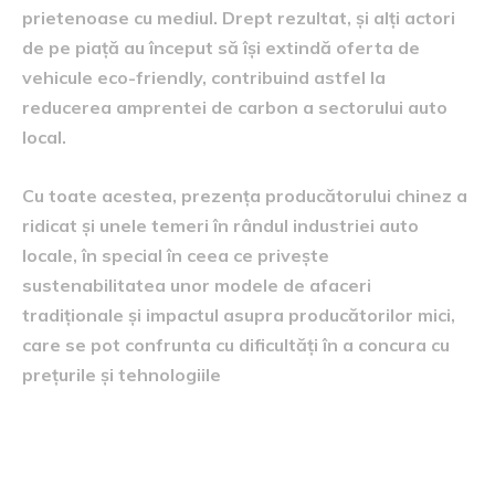
prietenoase cu mediul. Drept rezultat, și alți actori
de pe piață au început să își extindă oferta de
vehicule eco-friendly, contribuind astfel la
reducerea amprentei de carbon a sectorului auto
local.
Cu toate acestea, prezența producătorului chinez a
ridicat și unele temeri în rândul industriei auto
locale, în special în ceea ce privește
sustenabilitatea unor modele de afaceri
tradiționale și impactul asupra producătorilor mici,
care se pot confrunta cu dificultăți în a concura cu
prețurile și tehnologiile
perspective și planuri de viitor
ale companiei