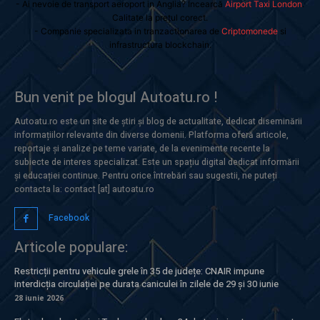
- Ai nevoie de transport aeroport in Anglia? Încearcă
Airport Taxi London
.
Calitate la prețul corect.
- Companie specializata in tranzactionarea de
Criptomonede
si
infrastructura blockchain.
Bun venit pe blogul Autoatu.ro !
Autoatu.ro este un site de știri și blog de actualitate, dedicat diseminării
informațiilor relevante din diverse domenii. Platforma oferă articole,
reportaje și analize pe teme variate, de la evenimente recente la
subiecte de interes specializat. Este un spațiu digital dedicat informării
și educației continue. Pentru orice întrebări sau sugestii, ne puteți
contacta la: contact [at] autoatu.ro
Facebook
Articole populare:
Restricții pentru vehicule grele în 35 de județe: CNAIR impune
interdicția circulației pe durata caniculei în zilele de 29 și 30 iunie
28 iunie 2026