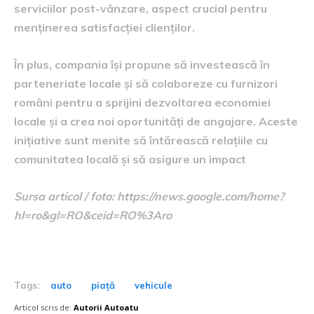
serviciilor post-vânzare, aspect crucial pentru
menținerea satisfacției clienților.
În plus, compania își propune să investească în
parteneriate locale și să colaboreze cu furnizori
români pentru a sprijini dezvoltarea economiei
locale și a crea noi oportunități de angajare. Aceste
inițiative sunt menite să întărească relațiile cu
comunitatea locală și să asigure un impact
Sursa articol / foto: https://news.google.com/home?
hl=ro&gl=RO&ceid=RO%3Aro
Tags:
auto
piață
vehicule
Articol scris de:
Autorii Autoatu