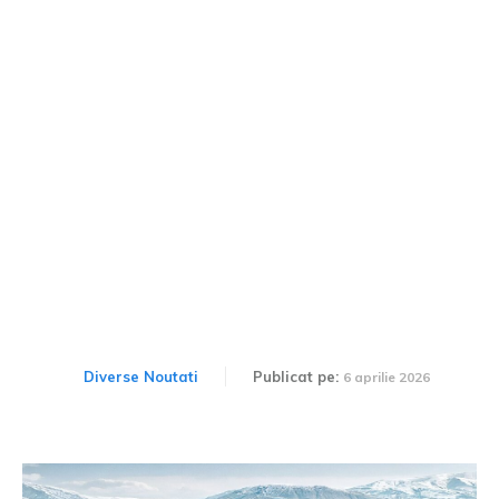
Un fabricant chinez s-a
clasat în primele 10 pe
segmentul auto din
România
Diverse Noutati
Publicat pe:
6 aprilie 2026