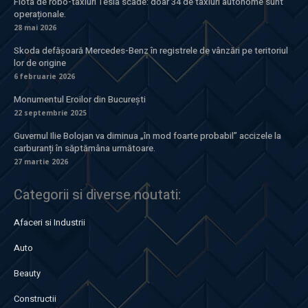
Flota de robo-taxiuri Tesla scade: doar 34 de taxiuri autonome sunt
operaționale.
28 mai 2026
Skoda defășoară Mercedes-Benz în registrele de vânzări pe teritoriul
lor de origine
6 februarie 2026
Monumentul Eroilor din București
22 septembrie 2025
Guvernul Ilie Bolojan va diminua „în mod foarte probabil” accizele la
carburanți în săptămâna următoare.
27 martie 2026
Categorii si diverse noutati:
Afaceri si Industrii
Auto
Beauty
Constructii