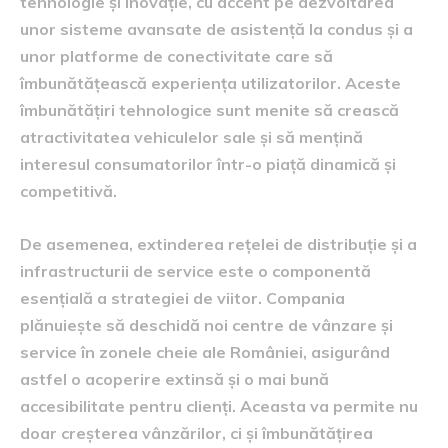
tehnologie și inovație, cu accent pe dezvoltarea
unor sisteme avansate de asistență la condus și a
unor platforme de conectivitate care să
îmbunătățească experiența utilizatorilor. Aceste
îmbunătățiri tehnologice sunt menite să crească
atractivitatea vehiculelor sale și să mențină
interesul consumatorilor într-o piață dinamică și
competitivă.
De asemenea, extinderea rețelei de distribuție și a
infrastructurii de service este o componentă
esențială a strategiei de viitor. Compania
plănuiește să deschidă noi centre de vânzare și
service în zonele cheie ale României, asigurând
astfel o acoperire extinsă și o mai bună
accesibilitate pentru clienți. Aceasta va permite nu
doar creșterea vânzărilor, ci și îmbunătățirea