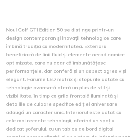
inovații și design avansat
Noul Golf GTI Edition 50 se distinge printr-un
design contemporan și inovații tehnologice care
îmbină tradiția cu modernitatea. Exteriorul
beneficiază de linii fluid și elemente aerodinamice
optimizate, care nu doar că îmbunătățesc
performanțele, dar conferă și un aspect agresiv și
elegant. Farurile LED matrix și stopurile dotate cu
tehnologie avansată oferă un plus de stil și
vizibilitate, în timp ce grila frontală iluminată și
detaliile de culoare specifice ediției aniversare
adaugă un caracter unic. Interiorul este dotat cu
cele mai recente tehnologii, oferind un spațiu
dedicat șoferului, cu un tablou de bord digital
complet personalizabil și un sistem de infotainment