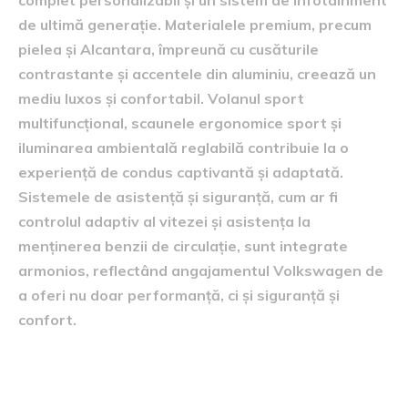
de ultimă generație. Materialele premium, precum
pielea și Alcantara, împreună cu cusăturile
contrastante și accentele din aluminiu, creează un
mediu luxos și confortabil. Volanul sport
multifuncțional, scaunele ergonomice sport și
iluminarea ambientală reglabilă contribuie la o
experiență de condus captivantă și adaptată.
Sistemele de asistență și siguranță, cum ar fi
controlul adaptiv al vitezei și asistența la
menținerea benzii de circulație, sunt integrate
armonios, reflectând angajamentul Volkswagen de
a oferi nu doar performanță, ci și siguranță și
confort.
impactul ediției aniversare în