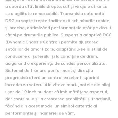
a aborda atât liniile drepte, cât și virajele strânse
cu o agilitate remarcabilă. Transmisia automată
DSG cu șapte trepte facilitează schimburile rapide
și precise, optimizând performanțele atât pe circuit,
cât și pe drumurile publice. Suspensia adaptivă DCC
(Dynamic Chassis Control) permite ajustarea
setărilor de amortizare, adaptându-se la stilul de
conducere al șoferului și la condițiile de drum,
asigurând o experiență de condus personalizată.
Sistemul de frânare performant și direcția
progresivă oferă un control excelent, sporind
încrederea șoferului la viteze mari. Jantele din aliaj
ușor de 19 inch nu doar că îmbunătățesc aspectul,
dar contribuie și la creșterea stabilității și tracțiunii,
făcând din acest model un simbol autentic al
performanței și ingineriei de vârf.