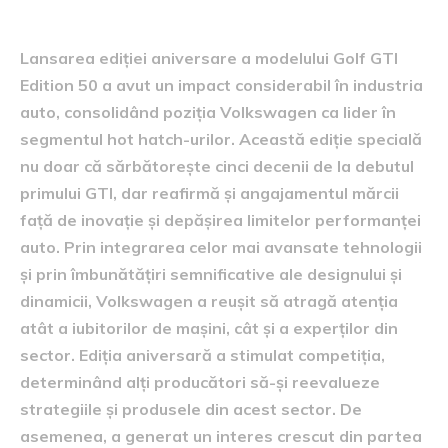
domeniu
Lansarea ediției aniversare a modelului Golf GTI
Edition 50 a avut un impact considerabil în industria
auto, consolidând poziția Volkswagen ca lider în
segmentul hot hatch-urilor. Această ediție specială
nu doar că sărbătorește cinci decenii de la debutul
primului GTI, dar reafirmă și angajamentul mărcii
față de inovație și depășirea limitelor performanței
auto. Prin integrarea celor mai avansate tehnologii
și prin îmbunătățiri semnificative ale designului și
dinamicii, Volkswagen a reușit să atragă atenția
atât a iubitorilor de mașini, cât și a experților din
sector. Ediția aniversară a stimulat competiția,
determinând alți producători să-și reevalueze
strategiile și produsele din acest sector. De
asemenea, a generat un interes crescut din partea