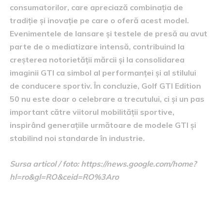
consumatorilor, care apreciază combinația de
tradiție și inovație pe care o oferă acest model.
Evenimentele de lansare și testele de presă au avut
parte de o mediatizare intensă, contribuind la
creșterea notorietății mărcii și la consolidarea
imaginii GTI ca simbol al performanței și al stilului
de conducere sportiv. În concluzie, Golf GTI Edition
50 nu este doar o celebrare a trecutului, ci și un pas
important către viitorul mobilității sportive,
inspirând generațiile următoare de modele GTI și
stabilind noi standarde în industrie.
Sursa articol / foto: https://news.google.com/home?
hl=ro&gl=RO&ceid=RO%3Aro