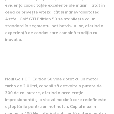
evidență capacitățile excelente ale mașinii, atât în
ceea ce privește viteza, cât și manevrabilitatea.
Astfel, Golf GTI Edition 50 se stabilește ca un
standard în segmentul hot hatch-urilor, oferind o
experiență de condus care combină tradiția cu
inovația.
specificații tehnice ale noului
golf gti
Noul Golf GTI Edition 50 vine dotat cu un motor
turbo de 2.0 litri, capabil să dezvolte o putere de
300 de cai putere, oferind o accelerație
impresionantă și o viteză maximă care redefinește
așteptările pentru un hot hatch. Cuplul maxim
ajunge la 400 Nm, oferind suficientă putere pentru