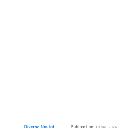
Volkswagen rescrie
regulile pentru „regele
Iadului Verde”: Noul Golf
GTI Edition 50 stabilește o
nouă performanță pe
Nürburgring.
Diverse Noutati
Publicat pe:
10 mai 2026