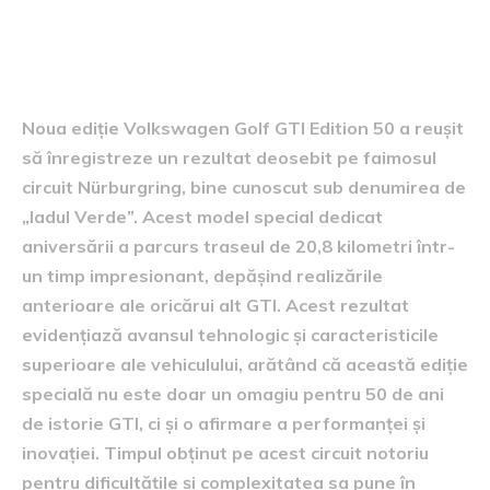
rezultat remarcabil pe
Nürburgring
Noua ediție Volkswagen Golf GTI Edition 50 a reușit
să înregistreze un rezultat deosebit pe faimosul
circuit Nürburgring, bine cunoscut sub denumirea de
„Iadul Verde”. Acest model special dedicat
aniversării a parcurs traseul de 20,8 kilometri într-
un timp impresionant, depășind realizările
anterioare ale oricărui alt GTI. Acest rezultat
evidențiază avansul tehnologic și caracteristicile
superioare ale vehiculului, arătând că această ediție
specială nu este doar un omagiu pentru 50 de ani
de istorie GTI, ci și o afirmare a performanței și
inovației. Timpul obținut pe acest circuit notoriu
pentru dificultățile și complexitatea sa pune în