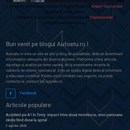
- Ai nevoie de transport aeroport in Anglia? Încearcă
Airport Taxi London
.
Calitate la prețul corect.
- Companie specializata in tranzactionarea de
Criptomonede
si
infrastructura blockchain.
Bun venit pe blogul Autoatu.ro !
Autoatu.ro este un site de știri și blog de actualitate, dedicat diseminării
informațiilor relevante din diverse domenii. Platforma oferă articole,
reportaje și analize pe teme variate, de la evenimente recente la
subiecte de interes specializat. Este un spațiu digital dedicat informării
și educației continue. Pentru orice întrebări sau sugestii, ne puteți
contacta la: contact [at] autoatu.ro
Facebook
Articole populare:
Accident pe A1 în Timiș: impact între două microbuze, cinci persoane
rănite fiind duse la spital
3 aprilie 2026