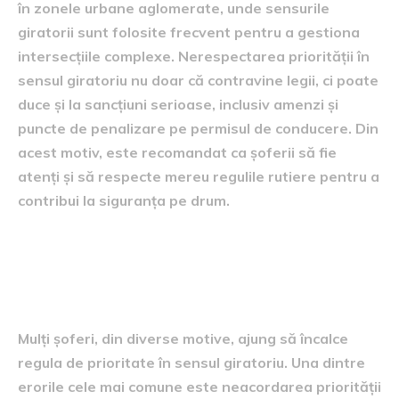
în zonele urbane aglomerate, unde sensurile
giratorii sunt folosite frecvent pentru a gestiona
intersecțiile complexe. Nerespectarea priorității în
sensul giratoriu nu doar că contravine legii, ci poate
duce și la sancțiuni serioase, inclusiv amenzi și
puncte de penalizare pe permisul de conducere. Din
acest motiv, este recomandat ca șoferii să fie
atenți și să respecte mereu regulile rutiere pentru a
contribui la siguranța pe drum.
Greșeli comune ale
conducătorilor auto
Mulți șoferi, din diverse motive, ajung să încalce
regula de prioritate în sensul giratoriu. Una dintre
erorile cele mai comune este neacordarea priorității