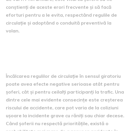
conștienți de aceste erori frecvente și să facă
eforturi pentru a le evita, respectând regulile de
circulație și adoptând o conduită preventivă la
volan.
Consecințele încălcării
regulilor
Încălcarea regulilor de circulație în sensul giratoriu
poate avea efecte negative serioase atât pentru
șoferi, cât și pentru ceilalți participanți la trafic. Una
dintre cele mai evidente consecințe este creșterea
riscului de accidente, care pot varia de la coliziuni
ușoare la incidente grave cu răniți sau chiar decese.
Când șoferii nu respectă prioritățile, există o