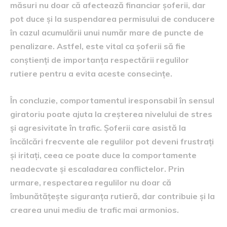
măsuri nu doar că afectează financiar șoferii, dar
pot duce și la suspendarea permisului de conducere
în cazul acumulării unui număr mare de puncte de
penalizare. Astfel, este vital ca șoferii să fie
conștienți de importanța respectării regulilor
rutiere pentru a evita aceste consecințe.
În concluzie, comportamentul iresponsabil în sensul
giratoriu poate ajuta la creșterea nivelului de stres
și agresivitate în trafic. Șoferii care asistă la
încălcări frecvente ale regulilor pot deveni frustrați
și iritați, ceea ce poate duce la comportamente
neadecvate și escaladarea conflictelor. Prin
urmare, respectarea regulilor nu doar că
îmbunătățește siguranța rutieră, dar contribuie și la
crearea unui mediu de trafic mai armonios.