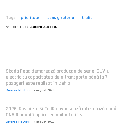
Tags:
prioritate
sens giratoriu
trafic
Articol scris de:
Autorii Autoatu
Postari fresh:
Skoda Peaq demarează producția de serie. SUV-ul
electric cu capacitatea de a transporta până la 7
pasageri este realizat în Cehia.
Diverse Noutati
7 august 2026
2026: Rovinieta și TollRo avansează într-o fază nouă.
CNAIR anunță aplicarea noilor tarife.
Diverse Noutati
7 august 2026