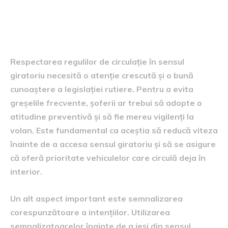
Recomandări pentru
respectarea normelor
Respectarea regulilor de circulație în sensul
giratoriu necesită o atenție crescută și o bună
cunoaștere a legislației rutiere. Pentru a evita
greșelile frecvente, șoferii ar trebui să adopte o
atitudine preventivă și să fie mereu vigilenți la
volan. Este fundamental ca aceștia să reducă viteza
înainte de a accesa sensul giratoriu și să se asigure
că oferă prioritate vehiculelor care circulă deja în
interior.
Un alt aspect important este semnalizarea
corespunzătoare a intențiilor. Utilizarea
semnalizatoarelor înainte de a ieși din sensul