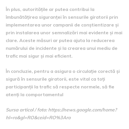
În plus, autoritățile ar putea contribui la
îmbunătățirea siguranței în sensurile giratorii prin
implementarea unor campanii de conștientizare și
prin instalarea unor semnalizări mai evidente și mai
clare. Aceste măsuri ar putea ajuta la reducerea
numărului de incidente și la crearea unui mediu de
trafic mai sigur și mai eficient.
În concluzie, pentru a asigura o circulație corectă și
sigură în sensurile giratorii, este vital ca toți
participanții la trafic să respecte normele, să fie
atenți la comportamentul
Sursa articol / foto: https://news.google.com/home?
hl=ro&gl=RO&ceid=RO%3Aro