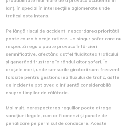
probabilitate mai mare de a provoca accidente în
lanț, în special în intersecțiile aglomerate unde
traficul este intens.
Pe lângă riscul de accident, neacordarea priorității
poate cauza blocaje rutiere. Un singur șofer care nu
respectă regula poate provoca întârzieri
semnificative, afectând astfel fluiditatea traficului
și generând frustrare în rândul altor șoferi. În
orașele mari, unde sensurile giratorii sunt frecvent
folosite pentru gestionarea fluxului de trafic, astfel
de incidente pot avea o influență considerabilă
asupra timpilor de călătorie.
Mai mult, nerespectarea regulilor poate atrage
sancțiuni legale, cum ar fi amenzi și puncte de
penalizare pe permisul de conducere. Aceste