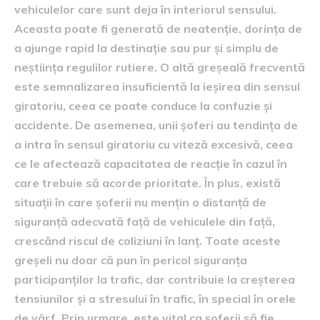
vehiculelor care sunt deja în interiorul sensului.
Aceasta poate fi generată de neatenție, dorința de
a ajunge rapid la destinație sau pur și simplu de
neștiința regulilor rutiere. O altă greșeală frecventă
este semnalizarea insuficientă la ieșirea din sensul
giratoriu, ceea ce poate conduce la confuzie și
accidente. De asemenea, unii șoferi au tendința de
a intra în sensul giratoriu cu viteză excesivă, ceea
ce le afectează capacitatea de reacție în cazul în
care trebuie să acorde prioritate. În plus, există
situații în care șoferii nu mențin o distanță de
siguranță adecvată față de vehiculele din față,
crescând riscul de coliziuni în lanț. Toate aceste
greșeli nu doar că pun în pericol siguranța
participanților la trafic, dar contribuie la creșterea
tensiunilor și a stresului în trafic, în special în orele
de vârf. Prin urmare, este vital ca șoferii să fie