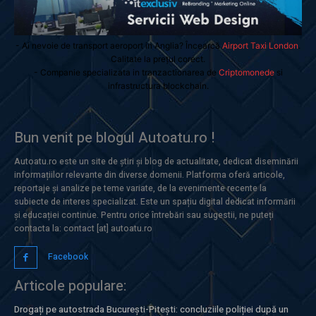
- Ai nevoie de transport aeroport in Anglia? Încearcă
Airport Taxi London
.
Calitate la prețul corect.
- Companie specializata in tranzactionarea de
Criptomonede
si
infrastructura blockchain.
Bun venit pe blogul Autoatu.ro !
Autoatu.ro este un site de știri și blog de actualitate, dedicat diseminării
informațiilor relevante din diverse domenii. Platforma oferă articole,
reportaje și analize pe teme variate, de la evenimente recente la
subiecte de interes specializat. Este un spațiu digital dedicat informării
și educației continue. Pentru orice întrebări sau sugestii, ne puteți
contacta la: contact [at] autoatu.ro
Facebook
Articole populare:
Drogați pe autostrada București-Pitești: concluziile poliției după un