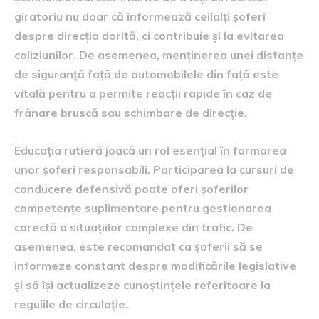
giratoriu nu doar că informează ceilalți șoferi
despre direcția dorită, ci contribuie și la evitarea
coliziunilor. De asemenea, menținerea unei distanțe
de siguranță față de automobilele din față este
vitală pentru a permite reacții rapide în caz de
frânare bruscă sau schimbare de direcție.
Educația rutieră joacă un rol esențial în formarea
unor șoferi responsabili. Participarea la cursuri de
conducere defensivă poate oferi șoferilor
competențe suplimentare pentru gestionarea
corectă a situațiilor complexe din trafic. De
asemenea, este recomandat ca șoferii să se
informeze constant despre modificările legislative
și să își actualizeze cunoștințele referitoare la
regulile de circulație.