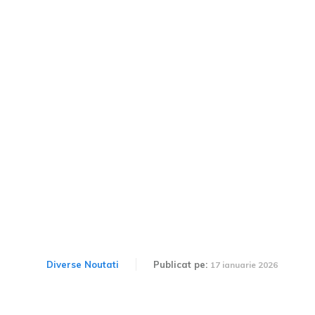
2026: Autofiletanții au
prioritate în cercul de
dirijare. Normă încălcată
de numeroși conducători
auto
Diverse Noutati
Publicat pe:
17 ianuarie 2026