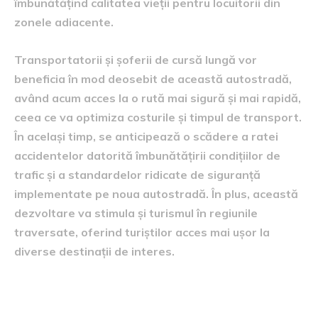
îmbunătățind calitatea vieții pentru locuitorii din
zonele adiacente.
Transportatorii și șoferii de cursă lungă vor
beneficia în mod deosebit de această autostradă,
având acum acces la o rută mai sigură și mai rapidă,
ceea ce va optimiza costurile și timpul de transport.
În același timp, se anticipează o scădere a ratei
accidentelor datorită îmbunătățirii condițiilor de
trafic și a standardelor ridicate de siguranță
implementate pe noua autostradă. În plus, această
dezvoltare va stimula și turismul în regiunile
traversate, oferind turiștilor acces mai ușor la
diverse destinații de interes.
Proiecții pentru infrastructură