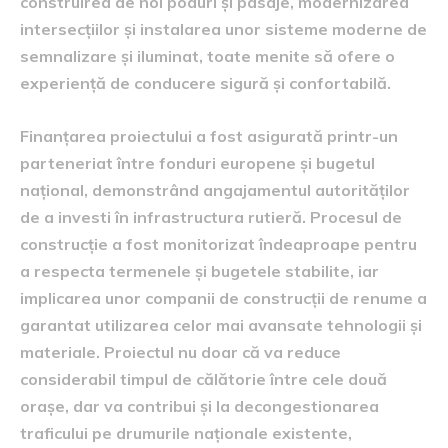
construirea de noi poduri și pasaje, modernizarea
intersecțiilor și instalarea unor sisteme moderne de
semnalizare și iluminat, toate menite să ofere o
experiență de conducere sigură și confortabilă.
Finanțarea proiectului a fost asigurată printr-un
parteneriat între fonduri europene și bugetul
național, demonstrând angajamentul autorităților
de a investi în infrastructura rutieră. Procesul de
construcție a fost monitorizat îndeaproape pentru
a respecta termenele și bugetele stabilite, iar
implicarea unor companii de construcții de renume a
garantat utilizarea celor mai avansate tehnologii și
materiale. Proiectul nu doar că va reduce
considerabil timpul de călătorie între cele două
orașe, dar va contribui și la decongestionarea
traficului pe drumurile naționale existente,