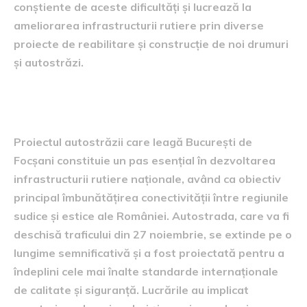
conștiente de aceste dificultăți și lucrează la
ameliorarea infrastructurii rutiere prin diverse
proiecte de reabilitare și construcție de noi drumuri
și autostrăzi.
Detalii despre proiect
Proiectul autostrăzii care leagă București de
Focșani constituie un pas esențial în dezvoltarea
infrastructurii rutiere naționale, având ca obiectiv
principal îmbunătățirea conectivității între regiunile
sudice și estice ale României. Autostrada, care va fi
deschisă traficului din 27 noiembrie, se extinde pe o
lungime semnificativă și a fost proiectată pentru a
îndeplini cele mai înalte standarde internaționale
de calitate și siguranță. Lucrările au implicat