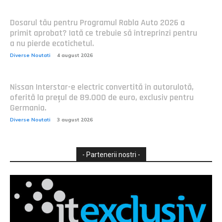
Dosarul tău pentru Programul Rabla Auto 2026 a
primit aprobat? Iată ce trebuie să întreprinzi pentru
a nu pierde ecotichetul.
Diverse Noutati
4 august 2026
Nissan Interstar-e electric convertită în autorulotă,
oferită la prețul de 89.000 de euro, exclusiv pentru
Germania.
Diverse Noutati
3 august 2026
- Partenerii nostri -