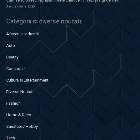
Cum se folosesc îngrășămintele chimice în livezi și viță de vie?
3 noiembrie 2025
Categorii si diverse noutati:
Afaceri si Industrii
Auto
Beauty
Constructii
Cultura si Entertainment
Diverse Noutati
Fashion
Home & Deco
Sanatate / Hobby
Tech