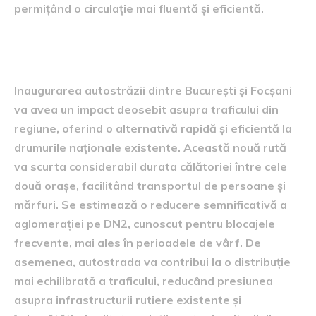
permițând o circulație mai fluentă și eficientă.
Efectul asupra traficului
Inaugurarea autostrăzii dintre București și Focșani
va avea un impact deosebit asupra traficului din
regiune, oferind o alternativă rapidă și eficientă la
drumurile naționale existente. Această nouă rută
va scurta considerabil durata călătoriei între cele
două orașe, facilitând transportul de persoane și
mărfuri. Se estimează o reducere semnificativă a
aglomerației pe DN2, cunoscut pentru blocajele
frecvente, mai ales în perioadele de vârf. De
asemenea, autostrada va contribui la o distribuție
mai echilibrată a traficului, reducând presiunea
asupra infrastructurii rutiere existente și