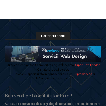
- Partenerii nostri -
- Ai nevoie de transport aeroport in Anglia? Încearcă
Airport Taxi London
.
Calitate la prețul corect.
- Companie specializata in tranzactionarea de
Criptomonede
si
infrastructura blockchain.
Bun venit pe blogul Autoatu.ro !
Autoatu.ro este un site de știri și blog de actualitate, dedicat diseminării