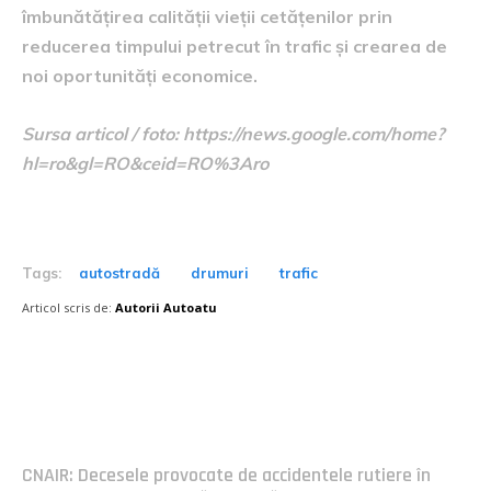
îmbunătățirea calității vieții cetățenilor prin
reducerea timpului petrecut în trafic și crearea de
noi oportunități economice.
Sursa articol / foto: https://news.google.com/home?
hl=ro&gl=RO&ceid=RO%3Aro
Tags:
autostradă
drumuri
trafic
Articol scris de:
Autorii Autoatu
Postari fresh:
CNAIR: Decesele provocate de accidentele rutiere în