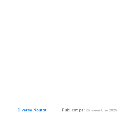
Compania Națională de
Drumuri: „Trafic pe
autostradă de la București
către Focșani începând cu
27 noiembrie”
Diverse Noutati
Publicat pe:
25 noiembrie 2025