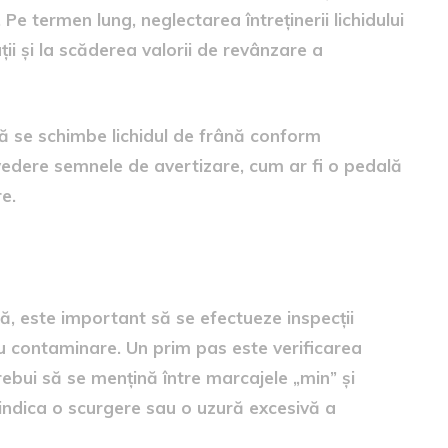
e termen lung, neglectarea întreținerii lichidului
ii și la scăderea valorii de revânzare a
să se schimbe lichidul de frână conform
vedere semnele de avertizare, cum ar fi o pedală
e.
rii lichidului de frână
nă, este important să se efectueze inspecții
u contaminare. Un prim pas este verificarea
 trebui să se mențină între marcajele „min” și
indica o scurgere sau o uzură excesivă a