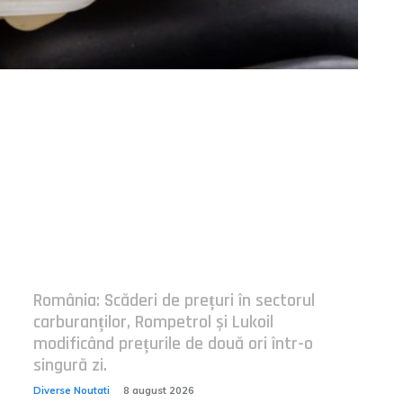
Postari fresh:
România: Scăderi de prețuri în sectorul
carburanților, Rompetrol și Lukoil
modificând prețurile de două ori într-o
singură zi.
Diverse Noutati
8 august 2026