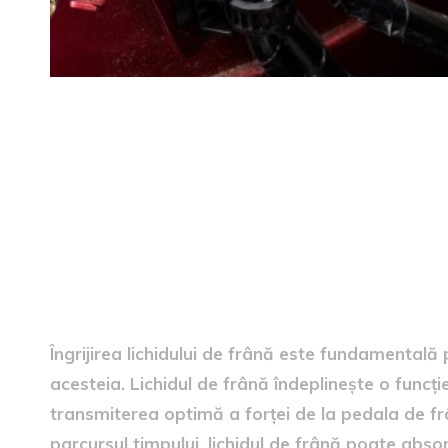
Semnificația întreținerii lic
Îngrijirea lichidului de frână este fundamentală 
acesteia. Lichidul de frână îndeplinește o funcți
transmiterea optimă a forței de la pedala de fr
parcursul timpului, lichidul de frână poate abso