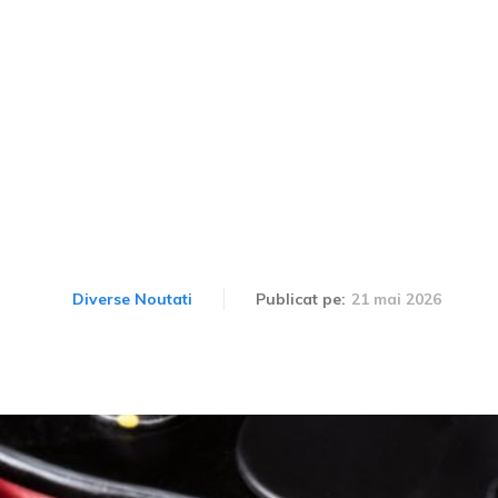
ste necesară înlocuirea 
le utilizării îndelungate 
schimbarea.
21 mai 2026
Diverse Noutati
Publicat pe: