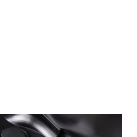
lichidului de
fără a efectua