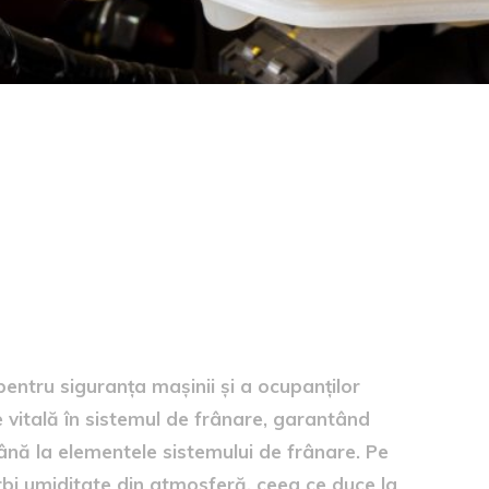
hidului de frână
pentru siguranța mașinii și a ocupanților
e vitală în sistemul de frânare, garantând
ână la elementele sistemului de frânare. Pe
rbi umiditate din atmosferă, ceea ce duce la