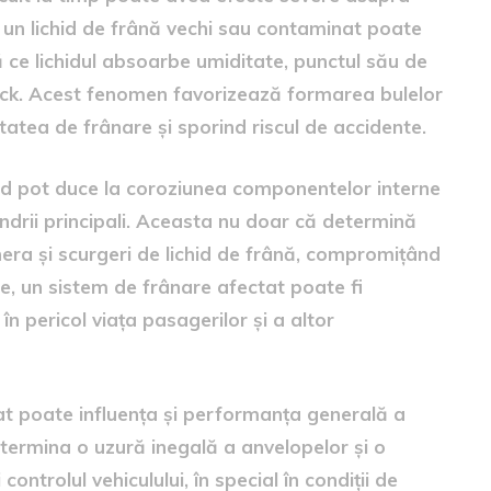
nd, un lichid de frână vechi sau contaminat poate
ă ce lichidul absoarbe umiditate, punctul său de
ock. Acest fenomen favorizează formarea bulelor
atea de frânare și sporind riscul de accidente.
hid pot duce la coroziunea componentelor interne
lindrii principali. Aceasta nu doar că determină
era și scurgeri de lichid de frână, compromițând
tice, un sistem de frânare afectat poate fi
în pericol viața pasagerilor și a altor
bat poate influența și performanța generală a
determina o uzură inegală a anvelopelor și o
ontrolul vehiculului, în special în condiții de