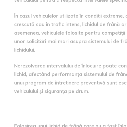
În cazul vehiculelor utilizate în condiții extreme
crescută sau în trafic intens, lichidul de frână 
asemenea, vehiculele folosite pentru competiții
unor solicitări mai mari asupra sistemului de 
lichidului.
Nerezolvarea intervalului de înlocuire poate con
lichid, afectând performanța sistemului de frâna
unui program de întreținere preventivă sunt ese
vehiculului și siguranța pe drum.
Pericolele asociate cu lichid
Folosirea unui lichid de frână care nu a fost în