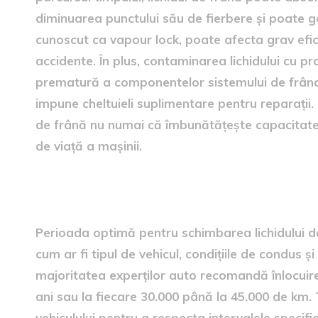
diminuarea punctului său de fierbere și poate g
cunoscut ca vapour lock, poate afecta grav efici
accidente. În plus, contaminarea lichidului cu p
prematură a componentelor sistemului de frânare,
impune cheltuieli suplimentare pentru reparații. 
de frână nu numai că îmbunătățește capacitatea
de viață a mașinii.
Perioada optimă pentru sch
Perioada optimă pentru schimbarea lichidului de 
cum ar fi tipul de vehicul, condițiile de condus și
majoritatea experților auto recomandă înlocuirea
ani sau la fiecare 30.000 până la 45.000 de km. T
vehiculului pentru a respecta intervalele specif