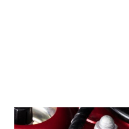
2026: Când e
frână? Efecte