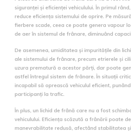
siguranței și eficienței vehiculului. În primul râ
reduce eficiența sistemului de oprire. Pe măsur
fierbere scade, ceea ce poate genera vapour l
de aer în sistemul de frânare, diminuând capacit
De asemenea, umiditatea și impuritățile din lic
ale sistemului de frânare, precum etrierele și ci
uzura prematură a acestor părți, dar poate gen
astfel întregul sistem de frânare. În situații cri
incapabil să oprească vehiculul eficient, punând 
participanți la trafic.
În plus, un lichid de frână care nu a fost schim
vehiculului. Eficiența scăzută a frânării poate 
manevrabilitate redusă, afectând stabilitatea și c