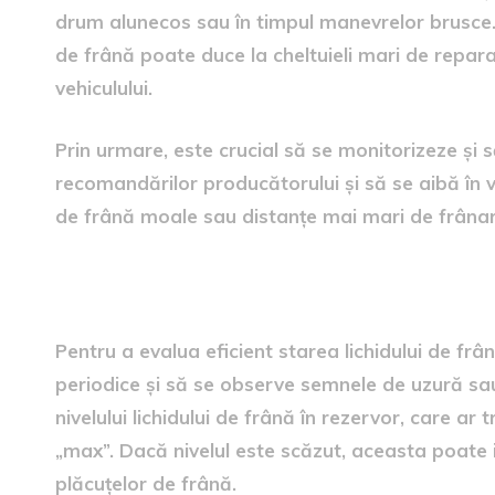
drum alunecos sau în timpul manevrelor brusce. P
de frână poate duce la cheltuieli mari de reparaț
vehiculului.
Prin urmare, este crucial să se monitorizeze și 
recomandărilor producătorului și să se aibă în 
de frână moale sau distanțe mai mari de frânar
Sfaturi pentru evaluarea stă
Pentru a evalua eficient starea lichidului de frâ
periodice și să se observe semnele de uzură sa
nivelului lichidului de frână în rezervor, care ar
„max”. Dacă nivelul este scăzut, aceasta poate 
plăcuțelor de frână.