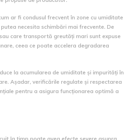
, cum ar fi condusul frecvent în zone cu umiditate
ar putea necesita schimbări mai frecvente. De
 sau care transportă greutăți mari sunt expuse
frânare, ceea ce poate accelera degradarea
duce la acumularea de umiditate și impurități în
re. Așadar, verificările regulate și respectarea
nțiale pentru a asigura funcționarea optimă a
ul de frână nerecâtit
locuit la timp poate avea efecte severe asupra