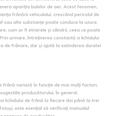
enera apariția bulelor de aer. Acest fenomen,
ența frânării vehiculului, crescând pericolul de
raf sau alte substanțe poate conduce la uzura
 cum ar fi etrierele și cilindrii, ceea ce poate
Prin urmare, întreținerea constantă a lichidului
 de frânare, dar și ajută la extinderea duratei
imbarea lichidului de frână
frână variază în funcție de mai mulți factori,
 sugestiile producătorului. În general,
 lichidului de frână la fiecare doi până la trei
otuși, este esențial să verificați manualul
ice propuse de producător.