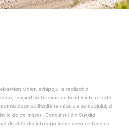
edia
bastian Maior, echipajul a realizat o
dia, reușind să termine pe locul 5 într-o luptă
t nu doar abilitățile tehnice ale echipajului, ci
ificile de pe traseu. Concursul din Suedia,
aje de elită din întreaga lume, ceea ce face ca