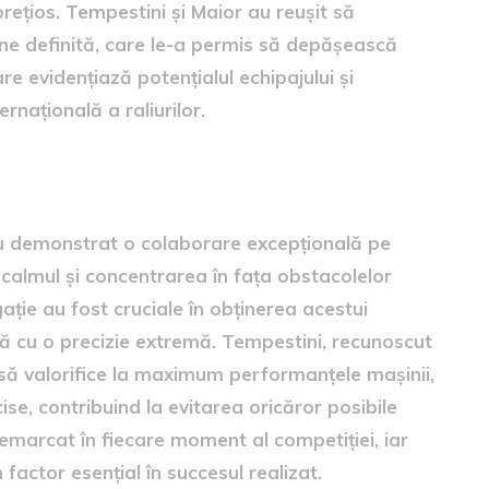
prețios. Tempestini și Maior au reușit să
bine definită, care le-a permis să depășească
e evidențiază potențialul echipajului și
ernațională a raliurilor.
mpestini, Maior
u demonstrat o colaborare excepțională pe
ă calmul și concentrarea în fața obstacolelor
gație au fost cruciale în obținerea acestui
tă cu o precizie extremă. Tempestini, recunoscut
t să valorifice la maximum performanțele mașinii,
cise, contribuind la evitarea oricăror posibile
remarcat în fiecare moment al competiției, iar
factor esențial în succesul realizat.