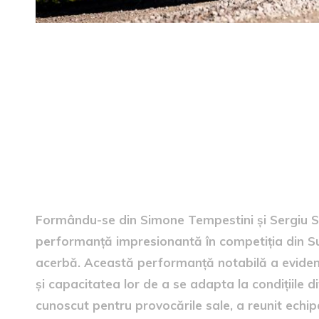
Rezultate remarcabile în Su
Formându-se din Simone Tempestini și Sergiu Se
performanță impresionantă în competiția din Sue
acerbă. Această performanță notabilă a evidenția
și capacitatea lor de a se adapta la condițiile d
cunoscut pentru provocările sale, a reunit echip