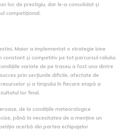
n loc de prestigiu, dar le-a consolidat și
ul competițional.
tâmpinate
estini, Maior a implementat o strategie bine
constant și competitiv pe tot parcursul raliului.
dițiile variate de pe traseu a fost una dintre
ucces prin secțiunile dificile, afectate de
resurselor și a timpului în fiecare etapă a
ultatul lor final.
roase, de la condițiile meteorologice
recise, până la necesitatea de a menține un
mpetiția acerbă din partea echipajelor