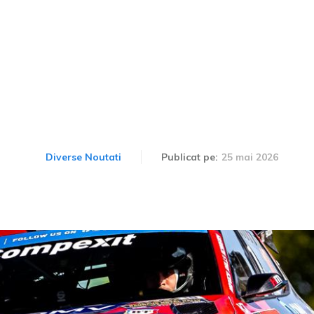
mpestini, Maior încheie 
poziția a 5-a în Suedia
25 mai 2026
Diverse Noutati
Publicat pe: