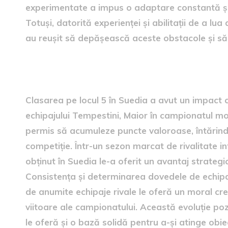
experimentate a impus o adaptare constantă și o
Totuși, datorită experienței și abilitații de a lu
au reușit să depășească aceste obstacole și să
Impactul asupra clasamentu
Clasarea pe locul 5 în Suedia a avut un impact 
echipajului Tempestini, Maior în campionatul mo
permis să acumuleze puncte valoroase, întărindu-ș
competiție. Într-un sezon marcat de rivalitate in
obținut în Suedia le-a oferit un avantaj strategi
Consistența și determinarea dovedele de echipa
de anumite echipaje rivale le oferă un moral cr
viitoare ale campionatului. Această evoluție poz
le oferă și o bază solidă pentru a-și atinge obi