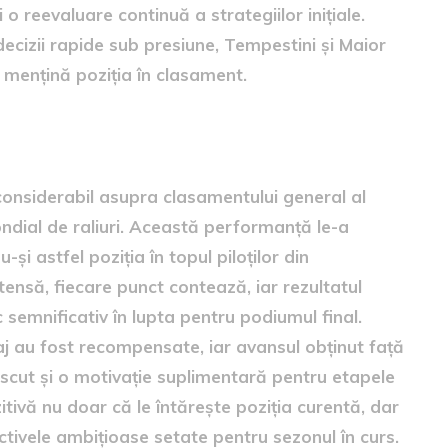
 reevaluare continuă a strategiilor inițiale.
a decizii rapide sub presiune, Tempestini și Maior
 mențină poziția în clasament.
lui general
considerabil asupra clasamentului general al
ndial de raliuri. Această performanță le-a
i astfel poziția în topul piloților din
tensă, fiecare punct contează, iar rezultatul
c semnificativ în lupta pentru podiumul final.
j au fost recompensate, iar avansul obținut față
escut și o motivație suplimentară pentru etapele
itivă nu doar că le întărește poziția curentă, dar
ectivele ambițioase setate pentru sezonul în curs.