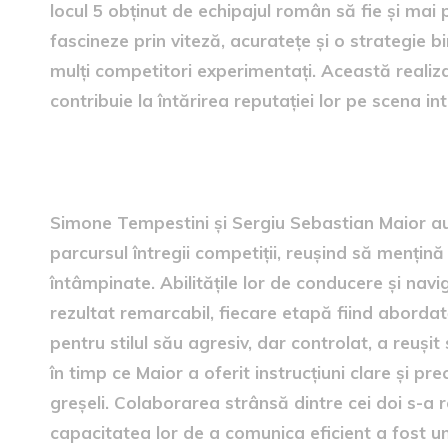
locul 5 obținut de echipajul român să fie și mai 
fascineze prin viteză, acuratețe și o strategie 
mulți competitori experimentați. Această realizar
contribuie la întărirea reputației lor pe scena int
Performanța echipajului Te
Simone Tempestini și Sergiu Sebastian Maior a
parcursul întregii competiții, reușind să mențin
întâmpinate. Abilitățile lor de conducere și navi
rezultat remarcabil, fiecare etapă fiind aborda
pentru stilul său agresiv, dar controlat, a reuși
în timp ce Maior a oferit instrucțiuni clare și pre
greșeli. Colaborarea strânsă dintre cei doi s-a 
capacitatea lor de a comunica eficient a fost un 