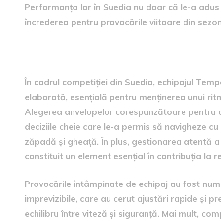
Performanța lor în Suedia nu doar că le-a adus u
încrederea pentru provocările viitoare din sezon
Strategia și provocările în
În cadrul competiției din Suedia, echipajul Temp
elaborată, esențială pentru menținerea unui ritm 
Alegerea anvelopelor corespunzătoare pentru con
deciziile cheie care le-a permis să navigheze cu s
zăpadă și gheață. În plus, gestionarea atentă a 
constituit un element esențial în contribuția la rez
Provocările întâmpinate de echipaj au fost nume
imprevizibile, care au cerut ajustări rapide și p
echilibru între viteză și siguranță. Mai mult, co