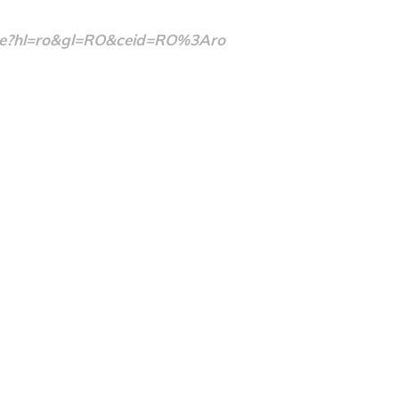
/home?hl=ro&gl=RO&ceid=RO%3Aro