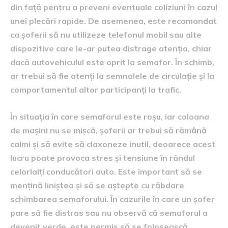
din față pentru a preveni eventuale coliziuni în cazul
unei plecări rapide. De asemenea, este recomandat
ca șoferii să nu utilizeze telefonul mobil sau alte
dispozitive care le-ar putea distrage atenția, chiar
dacă autovehiculul este oprit la semafor. În schimb,
ar trebui să fie atenți la semnalele de circulație și la
comportamentul altor participanți la trafic.
În situația în care semaforul este roșu, iar coloana
de mașini nu se mișcă, șoferii ar trebui să rămână
calmi și să evite să claxoneze inutil, deoarece acest
lucru poate provoca stres și tensiune în rândul
celorlalți conducători auto. Este important să se
mențină liniștea și să se aștepte cu răbdare
schimbarea semaforului. În cazurile în care un șofer
pare să fie distras sau nu observă că semaforul a
devenit verde, este permis să se folosească