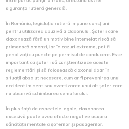
între participanții la trafic, afectând astfel
siguranța rutieră generală.
În România, legislația rutieră impune sancțiuni
pentru utilizarea abuzivă a claxonului. Șoferii care
claxonează fără un motiv bine întemeiat riscă să
primească amenzi, iar în cazuri extreme, pot fi
penalizați cu puncte pe permisul de conducere. Este
important ca șoferii să conștientizeze aceste
reglementări și să folosească claxonul doar în
situații absolut necesare, cum ar fi prevenirea unui
accident iminent sau avertizarea unui alt șofer care
nu observă schimbarea semaforului.
În plus față de aspectele legale, claxonarea
excesivă poate avea efecte negative asupra
sănătății mentale a șoferilor și pasagerilor.