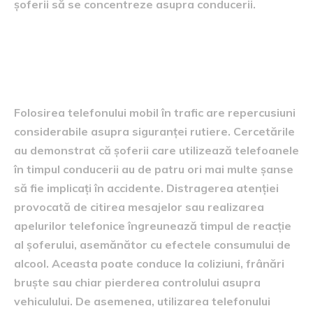
șoferii să se concentreze asupra conducerii.
Repercusiunile folosirii
telefonului în trafic
Folosirea telefonului mobil în trafic are repercusiuni
considerabile asupra siguranței rutiere. Cercetările
au demonstrat că șoferii care utilizează telefoanele
în timpul conducerii au de patru ori mai multe șanse
să fie implicați în accidente. Distragerea atenției
provocată de citirea mesajelor sau realizarea
apelurilor telefonice îngreunează timpul de reacție
al șoferului, asemănător cu efectele consumului de
alcool. Aceasta poate conduce la coliziuni, frânări
bruşte sau chiar pierderea controlului asupra
vehiculului. De asemenea, utilizarea telefonului