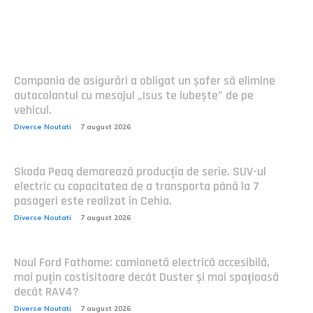
Postari fresh:
Compania de asigurări a obligat un șofer să elimine
autocolantul cu mesajul „Isus te iubește” de pe
vehicul.
Diverse Noutati
7 august 2026
Skoda Peaq demarează producția de serie. SUV-ul
electric cu capacitatea de a transporta până la 7
pasageri este realizat în Cehia.
Diverse Noutati
7 august 2026
Noul Ford Fathome: camionetă electrică accesibilă,
mai puțin costisitoare decât Duster și mai spațioasă
decât RAV4?
Diverse Noutati
7 august 2026