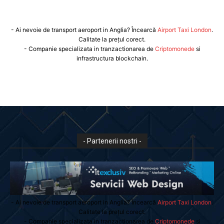
- Ai nevoie de transport aeroport in Anglia? Încearcă
Airport Taxi London
.
Calitate la prețul corect.
- Companie specializata in tranzactionarea de
Criptomonede
si
infrastructura blockchain.
- Partenerii nostri -
- Ai nevoie de transport aeroport in Anglia? Încearcă
Airport Taxi London
.
Calitate la prețul corect.
- Companie specializata in tranzactionarea de
Criptomonede
si