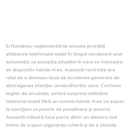
referitoare la utilizarea
telefonului în timpul
conducerii
În România, reglementările actuale prohibă
utilizarea telefonului mobil în timpul conducerii unui
automobil, cu excepția situației în care se folosește
un dispozitiv hands-free. Această restricție are
rolul de a diminua riscul de accidente generate de
distragerea atenției conducătorilor auto. Conform
legilor de circulație, șoferii surprinși utilizând
telefonul mobil fără un sistem hands-free se expun
la sancțiuni cu puncte de penalizare și amenzi.
Această măsură face parte dintr-un demers mai
întins de a spori siguranța rutieră și de a stimula