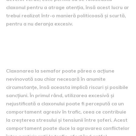
claxonul pentru a atrage atenția, însă acest lucru ar
trebui realizat într-o manieră politicoasă și scurtă,
pentru a nu deranja excesiv.
Riscurile și sancțiunile legate
de claxonare la semafor
Claxonarea la semafor poate părea o acțiune
nevinovată sau chiar necesară în anumite
circumstanțe, însă aceasta implică riscuri și posibile
sancțiuni. În primul rând, utilizarea excesivă și
nejustificată a claxonului poate fi percepută ca un
comportament agresiv în trafic, ceea ce contribuie
la creșterea stresului și tensiunii între șoferi. Acest
comportament poate duce la agravarea conflictelor