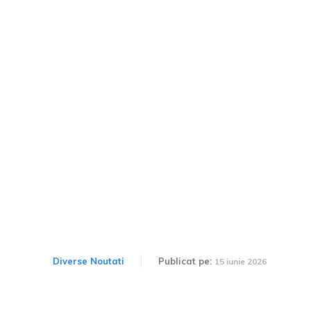
2026: Este permis să suni
un șofer care utilizează
telefonul la semafor? Cine
ar putea primi amendă în
aceste situații
Diverse Noutati
Publicat pe:
15 iunie 2026