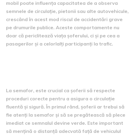
mobil poate influența capacitatea de a observa
semnele de circulație, pietonii sau alte autovehicule,
crescând în acest mod riscul de accidentări grave
pe drumurile publice. Aceste comportamente nu
doar că periclitează viața șoferului, ci și pe cea a
pasagerilor și a celorlalți participanți la trafic.
Proceduri corecte la
semafoare
La semafor, este crucial ca șoferii să respecte
proceduri corecte pentru a asigura o circulație
fluentă și sigură. În primul rând, șoferii ar trebui să
fie atenți la semafor și să se pregătească să plece
imediat ce semnalul devine verde. Este important
să mențină o distanță adecvată față de vehiculul