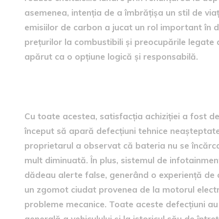
asemenea, intenția de a îmbrățișa un stil de via
emisiilor de carbon a jucat un rol important în
prețurilor la combustibili și preocupările legate
apărut ca o opțiune logică și responsabilă.
problemele întâmpinate
Cu toate acestea, satisfacția achiziției a fost d
început să apară defecțiuni tehnice neașteptate.
proprietarul a observat că bateria nu se încărca
mult diminuată. În plus, sistemul de infotainmen
dădeau alerte false, generând o experiență de 
un zgomot ciudat provenea de la motorul electri
probleme mecanice. Toate aceste defecțiuni au în
generală a vehiculului și la istoricul său de într