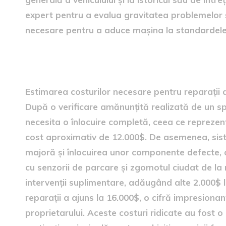
expert pentru a evalua gravitatea problemelor ș
necesare pentru a aduce mașina la standardele
cheltuielile reparațiilor
Estimarea costurilor necesare pentru reparații 
După o verificare amănunțită realizată de un spe
necesita o înlocuire completă, ceea ce reprezen
cost aproximativ de 12.000$. De asemenea, sist
majoră și înlocuirea unor componente defecte, c
cu senzorii de parcare și zgomotul ciudat de la
intervenții suplimentare, adăugând alte 2.000$ l
reparații a ajuns la 16.000$, o cifră impresionan
proprietarului. Aceste costuri ridicate au fost 