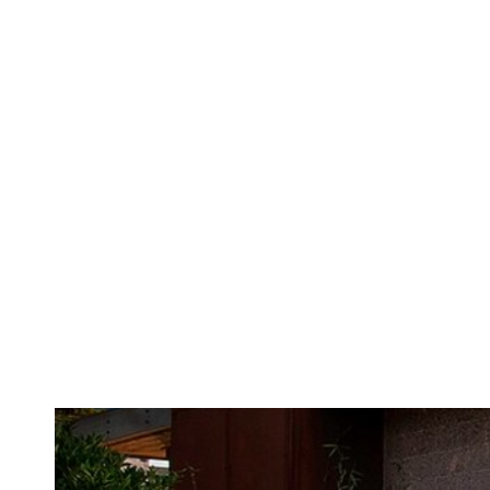
A cumpărat o
costurile cu
fa