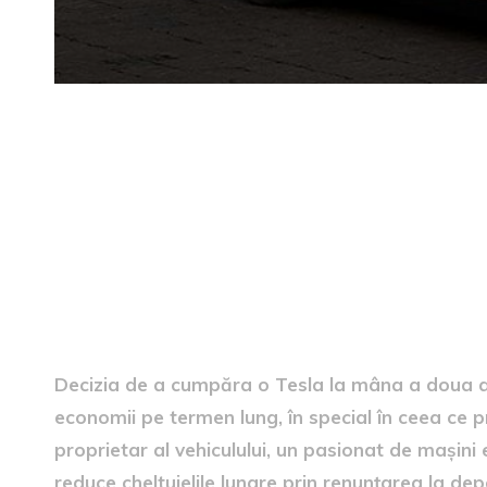
Cauza achiziției
Decizia de a cumpăra o Tesla la mâna a doua a 
economii pe termen lung, în special în ceea ce pr
proprietar al vehiculului, un pasionat de mașini
reduce cheltuielile lunare prin renunțarea la d