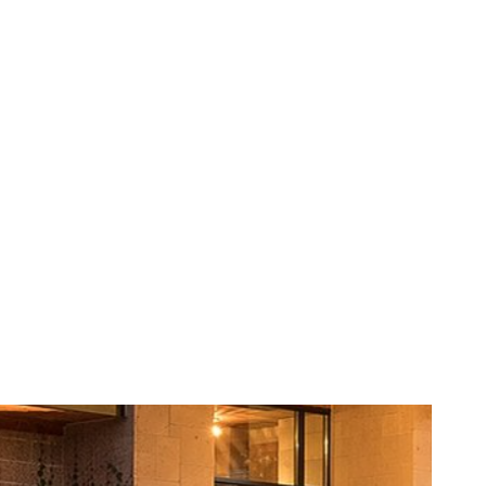
ntru a reduce
le, a încasat
00$