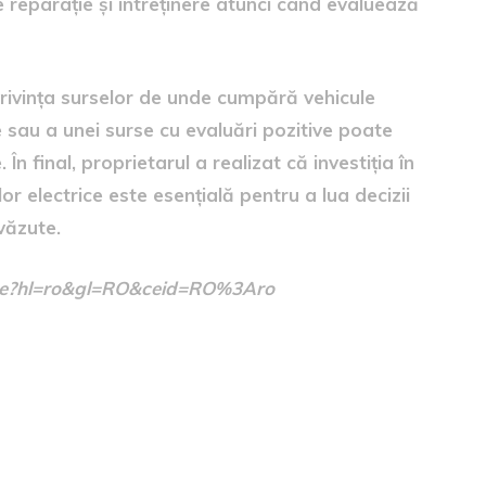
de reparație și întreținere atunci când evaluează
 privința surselor de unde cumpără vehicule
sau a unei surse cu evaluări pozitive poate
n final, proprietarul a realizat că investiția în
r electrice este esențială pentru a lua decizii
văzute.
/home?hl=ro&gl=RO&ceid=RO%3Aro