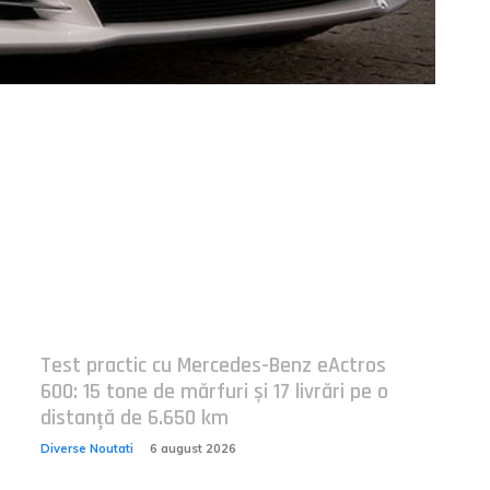
Postari fresh:
Test practic cu Mercedes-Benz eActros
600: 15 tone de mărfuri și 17 livrări pe o
distanță de 6.650 km
Diverse Noutati
6 august 2026