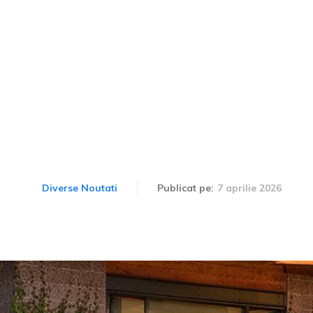
 Tesla la mâna a doua pe
 combustibilul. După 3 zi
ctura de reparații: 16.0
7 aprilie 2026
Diverse Noutati
Publicat pe: