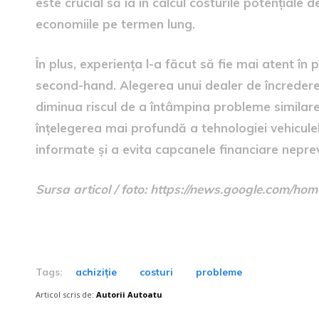
este crucial să ia în calcul costurile potențiale 
economiile pe termen lung.
În plus, experiența l-a făcut să fie mai atent în
second-hand. Alegerea unui dealer de încredere 
diminua riscul de a întâmpina probleme similare. Î
înțelegerea mai profundă a tehnologiei vehiculelo
informate și a evita capcanele financiare nepre
Sursa articol / foto: https://news.google.com
Tags:
achiziție
costuri
probleme
Articol scris de:
Autorii Autoatu