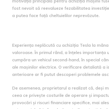
motivația principală pentru achiziția mașinii fu
fost nevoit să reevalueze fezabilitatea investiție
a putea face față cheltuielilor neprevăzute.
lecțiile învățate
Experiența neplăcută cu achiziția Tesla la mâna a
valoroase. În primul rând, a înțeles importanța 
cumpăra un vehicul second-hand, în special cân
ale mașinilor electrice. O verificare detaliată a i
anterioare ar fi putut descoperi problemele asc
De asemenea, proprietarul a realizat că, deși ma
ceea ce privește costurile de operare și impactu
provocări și riscuri financiare specifice, mai al