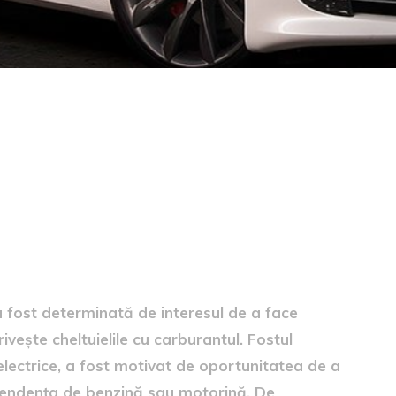
fost determinată de interesul de a face
ivește cheltuielile cu carburantul. Fostul
 electrice, a fost motivat de oportunitatea de a
ependența de benzină sau motorină. De