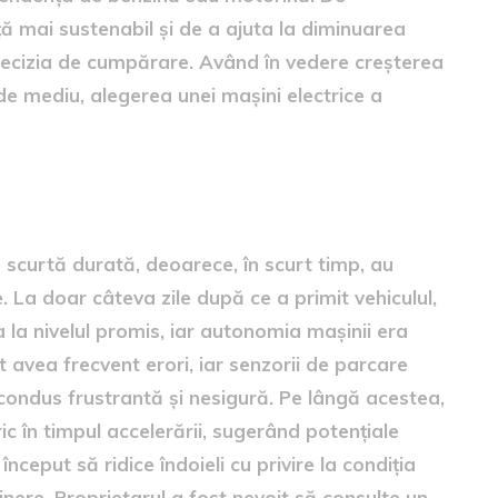
ță mai sustenabil și de a ajuta la diminuarea
 decizia de cumpărare. Având în vedere creșterea
 de mediu, alegerea unei mașini electrice a
e scurtă durată, deoarece, în scurt timp, au
 La doar câteva zile după ce a primit vehiculul,
 la nivelul promis, iar autonomia mașinii era
t avea frecvent erori, iar senzorii de parcare
condus frustrantă și nesigură. Pe lângă acestea,
c în timpul accelerării, sugerând potențiale
ceput să ridice îndoieli cu privire la condiția
eținere. Proprietarul a fost nevoit să consulte un