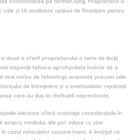
sese economisirea pe termen lung. Proprietarul a
i sale și să analizeze opțiuni de finanțare pentru
 doua a oferit proprietarului o serie de lecții
unei inspecții tehnice aprofundate înainte de a
d vine vorba de tehnologii avansate precum cele
storicului de întreținere și a eventualelor reparații
unse care au dus la cheltuieli neprevăzute.
șinile electrice oferă avantaje considerabile în
l asupra mediului, ele pot aduce cu sine
es în cazul vehiculelor second-hand. A învățat că