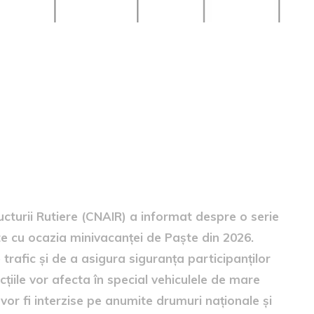
 de circulație
turii Rutiere (CNAIR) a informat despre o serie
ate cu ocazia minivacanței de Paște din 2026.
trafic și de a asigura siguranța participanților
țiile vor afecta în special vehiculele de mare
vor fi interzise pe anumite drumuri naționale și