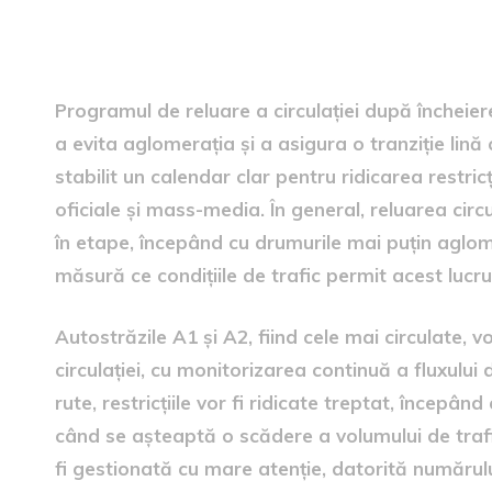
Programul de reluare a circu
Programul de reluare a circulației după încheiere
a evita aglomerația și a asigura o tranziție lină 
stabilit un calendar clar pentru ridicarea restricț
oficiale și mass-media. În general, reluarea circ
în etape, începând cu drumurile mai puțin aglom
măsură ce condițiile de trafic permit acest lucru
Autostrăzile A1 și A2, fiind cele mai circulate,
circulației, cu monitorizarea continuă a fluxului
rute, restricțiile vor fi ridicate treptat, începând
când se așteaptă o scădere a volumului de trafic
fi gestionată cu mare atenție, datorită numărului