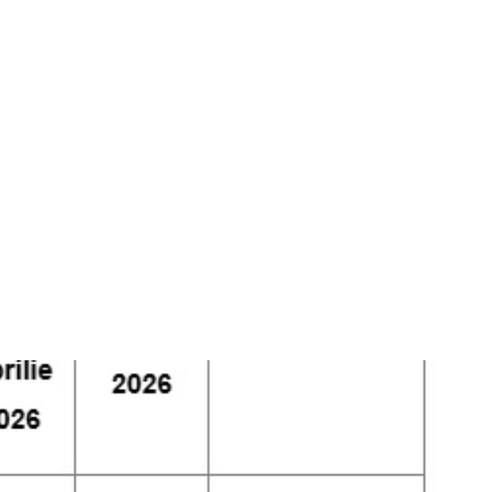
irculație pentru
26