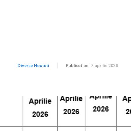
ă despre limitările de c
inivacanța de Paște 20
7 aprilie 2026
Diverse Noutati
Publicat pe: