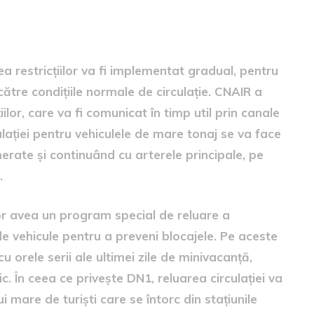
lației
a restricțiilor va fi implementat gradual, pentru
către condițiile normale de circulație. CNAIR a
iilor, care va fi comunicat în timp util prin canale
ulației pentru vehiculele de mare tonaj se va face
erate și continuând cu arterele principale, pe
.
 vor avea un program special de reluare a
 de vehicule pentru a preveni blocajele. Pe aceste
 cu orele serii ale ultimei zile de minivacanță,
. În ceea ce privește DN1, reluarea circulației va
 mare de turiști care se întorc din stațiunile