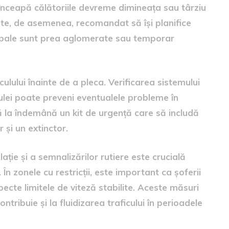
ă înceapă călătoriile devreme dimineața sau târziu
Este, de asemenea, recomandat să își planifice
incipale sunt prea aglomerate sau temporar
ulului înainte de a pleca. Verificarea sistemului
e ulei poate preveni eventualele probleme în
ibă la îndemână un kit de urgență care să includă
r și un extinctor.
lație și a semnalizărilor rutiere este crucială
 În zonele cu restricții, este important ca șoferii
respecte limitele de viteză stabilite. Aceste măsuri
tribuie și la fluidizarea traficului în perioadele