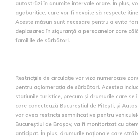
autostrăzi în anumite intervale orare. În plus, vor
agabaritice, care vor fi nevoite să respecte itiner
Aceste măsuri sunt necesare pentru a evita for
deplasarea în siguranță a persoanelor care călăt
familiile de sărbători.
Locațiile vizate de restricții
Restricțiile de circulație vor viza numeroase zon
pentru aglomerația de sărbători. Acestea includ
stațiunile turistice, precum și drumurile care se
care conectează Bucureștiul de Pitești, și Autos
vor avea restricții semnificative pentru vehicu
Bucureștiul de Brașov, va fi monitorizat cu aten
anticipat. În plus, drumurile naționale care st