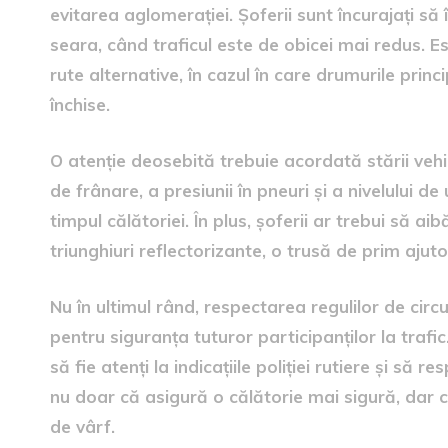
evitarea aglomerației. Șoferii sunt încurajați s
seara, când traficul este de obicei mai redus. 
rute alternative, în cazul în care drumurile pr
închise.
O atenție deosebită trebuie acordată stării vehic
de frânare, a presiunii în pneuri și a nivelului d
timpul călătoriei. În plus, șoferii ar trebui să a
triunghiuri reflectorizante, o trusă de prim ajuto
Nu în ultimul rând, respectarea regulilor de circu
pentru siguranța tuturor participanților la trafic.
să fie atenți la indicațiile poliției rutiere și să 
nu doar că asigură o călătorie mai sigură, dar con
de vârf.