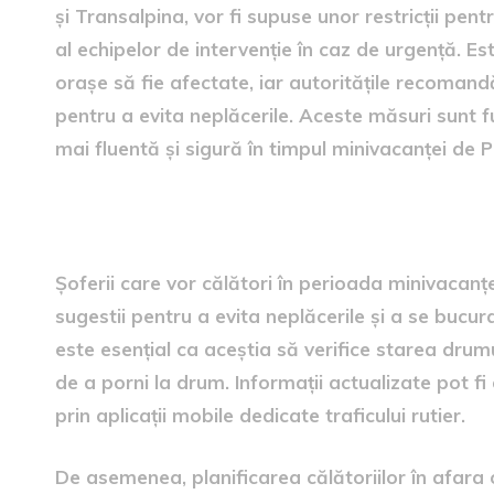
și Transalpina, vor fi supuse unor restricții pent
al echipelor de intervenție în caz de urgență. Este
orașe să fie afectate, iar autoritățile recomandă
pentru a evita neplăcerile. Aceste măsuri sunt 
mai fluentă și sigură în timpul minivacanței de P
Sugestii pentru șoferi
Șoferii care vor călători în perioada minivacanț
sugestii pentru a evita neplăcerile și a se bucur
este esențial ca aceștia să verifice starea drumuri
de a porni la drum. Informații actualizate pot fi
prin aplicații mobile dedicate traficului rutier.
De asemenea, planificarea călătoriilor în afara 