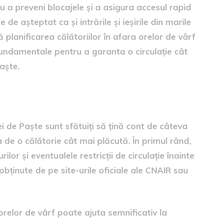
ru a preveni blocajele și a asigura accesul rapid
 de așteptat ca și intrările și ieșirile din marile
 planificarea călătoriilor în afara orelor de vârf
fundamentale pentru a garanta o circulație cât
aște.
ei de Paște sunt sfătuiți să țină cont de câteva
a de o călătorie cât mai plăcută. În primul rând,
lor și eventualele restricții de circulație înainte
 obținute de pe site-urile oficiale ale CNAIR sau
orelor de vârf poate ajuta semnificativ la