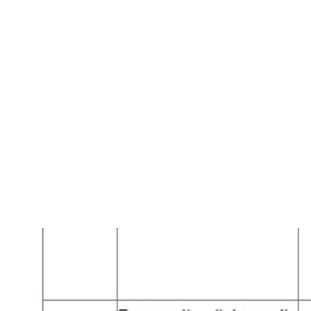
CNAIR informeaz
m