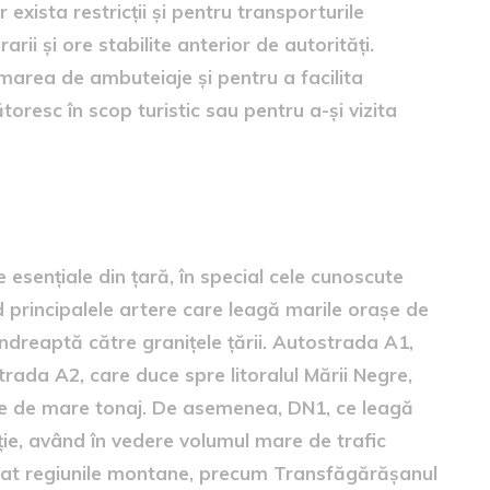
 exista restricții și pentru transporturile
arii și ore stabilite anterior de autorități.
marea de ambuteiaje și pentru a facilita
oresc în scop turistic sau pentru a-și vizita
e esențiale din țară, în special cele cunoscute
 principalele artere care leagă marile orașe de
 îndreaptă către granițele țării. Autostrada A1,
trada A2, care duce spre litoralul Mării Negre,
lele de mare tonaj. De asemenea, DN1, ce leagă
ție, având în vedere volumul mare de trafic
răbat regiunile montane, precum Transfăgărășanul