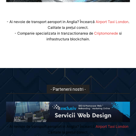
- Ai nevoie de transport aeroport in Anglia? Încearcă
Airport Taxi London
.
Calitate la prețul corect.
- Companie specializata in tranzactionarea de
Criptomonede
si
infrastructura blockchain.
- Partenerii nostri -
- Ai nevoie de transport aeroport in Anglia? Încearcă
Airport Taxi London
.
Calitate la prețul corect.