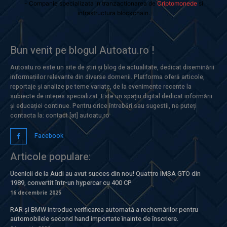
- Companie specializata in tranzactionarea de
Criptomonede
si
infrastructura blockchain.
Bun venit pe blogul Autoatu.ro !
Autoatu.ro este un site de știri și blog de actualitate, dedicat diseminării
informațiilor relevante din diverse domenii. Platforma oferă articole,
reportaje și analize pe teme variate, de la evenimente recente la
subiecte de interes specializat. Este un spațiu digital dedicat informării
și educației continue. Pentru orice întrebări sau sugestii, ne puteți
contacta la: contact [at] autoatu.ro
Facebook
Articole populare:
Ucenicii de la Audi au avut succes din nou! Quattro IMSA GTO din
1989, convertit într-un hypercar cu 400 CP
16 decembrie 2025
RAR și BMW introduc verificarea automată a rechemărilor pentru
automobilele second hand importate înainte de înscriere.