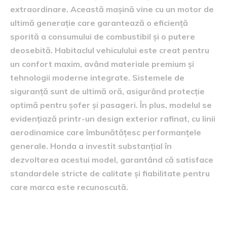
extraordinare. Această mașină vine cu un motor de
ultimă generație care garantează o eficiență
sporită a consumului de combustibil și o putere
deosebită. Habitaclul vehiculului este creat pentru
un confort maxim, având materiale premium și
tehnologii moderne integrate. Sistemele de
siguranță sunt de ultimă oră, asigurând protecție
optimă pentru șofer și pasageri. În plus, modelul se
evidențiază printr-un design exterior rafinat, cu linii
aerodinamice care îmbunătățesc performanțele
generale. Honda a investit substanțial în
dezvoltarea acestui model, garantând că satisface
standardele stricte de calitate și fiabilitate pentru
care marca este recunoscută.
Importanța piesei scumpe