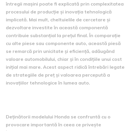
întregii mașini poate fi explicată prin complexitatea
procesului de producție și inovația tehnologică
implicată. Mai mult, cheltuielile de cercetare și
dezvoltare investite în această componentă
contribuie substanțial la prețul final. În comparație
cu alte piese sau componente auto, această piesă
se remarcă prin unicitate și eficiență, adăugând
valoare automobilului, chiar și în condițiile unui cost
inițial mai mare. Acest aspect ridică întrebări legate
de strategiile de preț și valoarea percepută a
inovațiilor tehnologice în lumea auto.
Implicațiile pentru proprietari
Deținătorii modelului Honda se confruntă cu o
provocare importantă în ceea ce privește