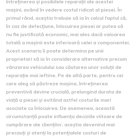
întreținerea și posibilele reparații ale acestei
mașini, având în vedere costul ridicat al piesei. În
primul rând, aceștia trebuie să ia în calcul faptul că,
în caz de defecțiune, înlocuirea piesei ar putea să
nu fie justificată economic, mai ales dacă valoarea
totală a mașinii este inferioară celei a componentei.
Acest scenariu îi poate determina pe unii
proprietari să ia în considerare alternative precum
vânzarea vehiculului sau căutarea unor soluții de
reparație mai ieftine. Pe de altă parte, pentru cei
care aleg să păstreze mașina, întreținerea
preventivă devine crucială, prelungind durata de
viață a piesei și evitând astfel costurile mari
asociate cu înlocuirea. De asemenea, această
circumstanță poate influența deciziile viitoare de
cumpărare ale clienților, aceștia devenind mai
precauți și atenți la potențialele costuri de