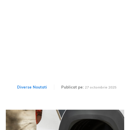
Această piesă de la Honda
costă mai mult decât
mașina în sine.
Diverse Noutati
Publicat pe:
27 octombrie 2025