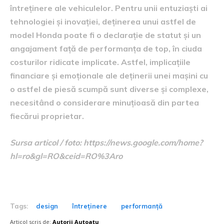
întreținere ale vehiculelor. Pentru unii entuziaști ai
tehnologiei și inovației, deținerea unui astfel de
model Honda poate fi o declarație de statut și un
angajament față de performanța de top, în ciuda
costurilor ridicate implicate. Astfel, implicațiile
financiare și emoționale ale deținerii unei mașini cu
o astfel de piesă scumpă sunt diverse și complexe,
necesitând o considerare minuțioasă din partea
fiecărui proprietar.
Sursa articol / foto: https://news.google.com/home?
hl=ro&gl=RO&ceid=RO%3Aro
Tags:
design
întreținere
performanță
Articol scris de:
Autorii Autoatu