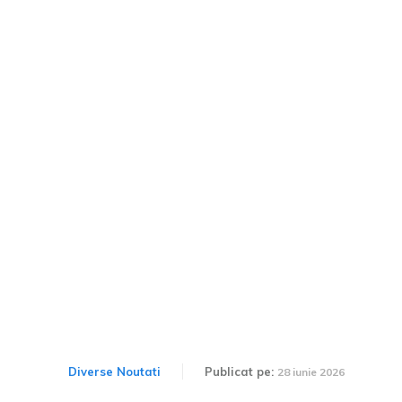
Adrian Teslovan învinge în
competiția Trofeul Mihai
Leu și se impune ca lider în
Super Rally, realizând o
victorie concludentă la
Hunedoara.
Diverse Noutati
Publicat pe:
28 iunie 2026