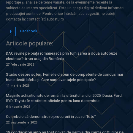
reportaje și analize pe teme variate, de la evenimente recente la
subiecte de interes specializat. Este un spațiu digital dedicat informării
și educației continue. Pentru orice întrebări sau sugestii, ne puteți
contacta la: contact [at] autoatu.ro
Facebook
Articole populare:
DAC revine pe piața românească prin furnizarea a două autobuze
electrice într-un oraș din România.
27 februarie 2026
Studiu despre șoferi: Femeile dispun de competențe de condus mai
bune decât bărbații. Care sunt avantajele principale?
11 martie 2026
Mașinile achiziționate de români la sfârșitul anului 2025: Dacia, Ford,
BYD, Toyota în statistici oficiale pentru luna decembrie
6 ianuarie 2026
Ce trebuie să demonstreze procurorii în „cazul Toto”
22 septembrie 2025
19 conducători auto au fost privați de permis din cauza drifturilor pe