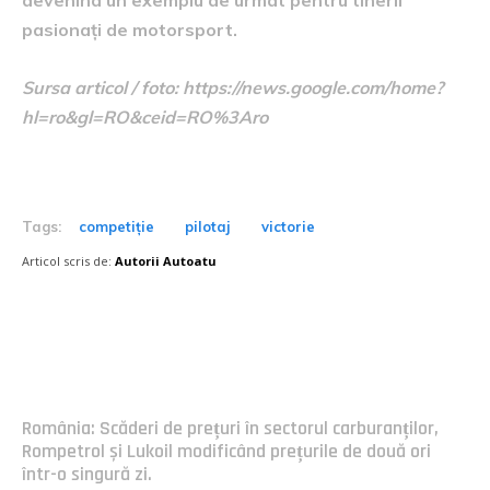
pasionați de motorsport.
Sursa articol / foto: https://news.google.com/home?
hl=ro&gl=RO&ceid=RO%3Aro
Tags:
competiție
pilotaj
victorie
Articol scris de:
Autorii Autoatu
Postari fresh:
România: Scăderi de prețuri în sectorul carburanților,
Rompetrol și Lukoil modificând prețurile de două ori
într-o singură zi.