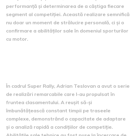
performanță și determinarea de a câștiga fiecare
segment al competiției. Această realizare semnifică
nu doar un moment de strălucire personală, ci și o
confirmare a abilităților sale în domeniul sporturilor
cu motor.
performanțe remarcabile în
Super Rally
În cadrul Super Rally, Adrian Teslovan a avut o serie
de realizări remarcabile care l-au propulsat în
fruntea clasamentului. A reușit să-și
îmbunătățească constant timpii pe traseele
complexe, demonstrând o capacitate de adaptare
și o analiză rapidă a condițiilor de competiție.
Abilitățile sale tehnice au fost puse la încercare de