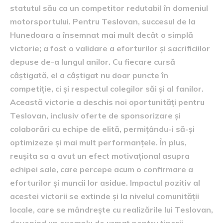
statutul său ca un competitor redutabil în domeniul
motorsportului. Pentru Teslovan, succesul de la
Hunedoara a însemnat mai mult decât o simplă
victorie; a fost o validare a eforturilor și sacrificiilor
depuse de-a lungul anilor. Cu fiecare cursă
câștigată, el a câștigat nu doar puncte în
competiție, ci și respectul colegilor săi și al fanilor.
Această victorie a deschis noi oportunități pentru
Teslovan, inclusiv oferte de sponsorizare și
colaborări cu echipe de elită, permițându-i să-și
optimizeze și mai mult performanțele. În plus,
reușita sa a avut un efect motivațional asupra
echipei sale, care percepe acum o confirmare a
eforturilor și muncii lor asidue. Impactul pozitiv al
acestei victorii se extinde și la nivelul comunității
locale, care se mândrește cu realizările lui Teslovan,
devenind un exemplu de urmat pentru tinerii