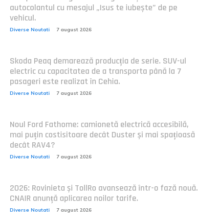
autocolantul cu mesajul „Isus te iubește” de pe
vehicul.
Diverse Noutati
7 august 2026
Skoda Peaq demarează producția de serie. SUV-ul
electric cu capacitatea de a transporta până la 7
pasageri este realizat în Cehia.
Diverse Noutati
7 august 2026
Noul Ford Fathome: camionetă electrică accesibilă,
mai puțin costisitoare decât Duster și mai spațioasă
decât RAV4?
Diverse Noutati
7 august 2026
2026: Rovinieta și TollRo avansează într-o fază nouă.
CNAIR anunță aplicarea noilor tarife.
Diverse Noutati
7 august 2026