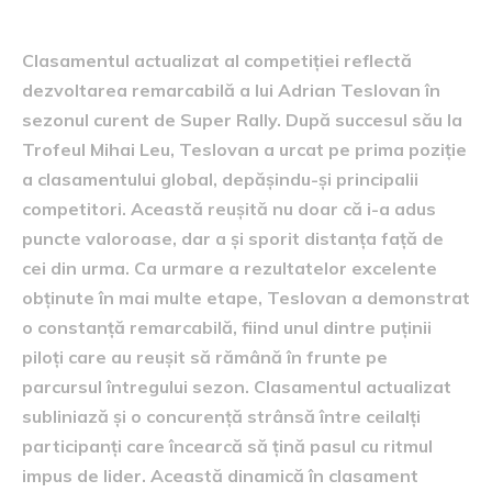
competiției
Clasamentul actualizat al competiției reflectă
dezvoltarea remarcabilă a lui Adrian Teslovan în
sezonul curent de Super Rally. După succesul său la
Trofeul Mihai Leu, Teslovan a urcat pe prima poziție
a clasamentului global, depășindu-și principalii
competitori. Această reușită nu doar că i-a adus
puncte valoroase, dar a și sporit distanța față de
cei din urma. Ca urmare a rezultatelor excelente
obținute în mai multe etape, Teslovan a demonstrat
o constanță remarcabilă, fiind unul dintre puținii
piloți care au reușit să rămână în frunte pe
parcursul întregului sezon. Clasamentul actualizat
subliniază și o concurență strânsă între ceilalți
participanți care încearcă să țină pasul cu ritmul
impus de lider. Această dinamică în clasament