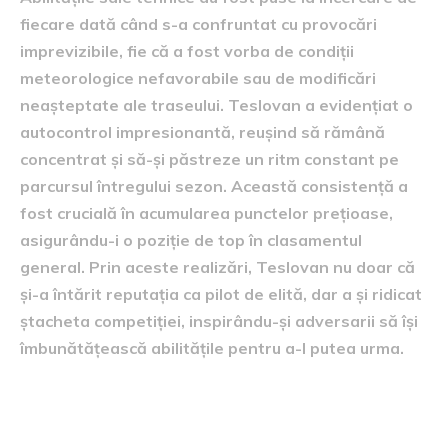
fiecare dată când s-a confruntat cu provocări
imprevizibile, fie că a fost vorba de condiții
meteorologice nefavorabile sau de modificări
neașteptate ale traseului. Teslovan a evidențiat o
autocontrol impresionantă, reușind să rămână
concentrat și să-și păstreze un ritm constant pe
parcursul întregului sezon. Această consistență a
fost crucială în acumularea punctelor prețioase,
asigurându-i o poziție de top în clasamentul
general. Prin aceste realizări, Teslovan nu doar că
și-a întărit reputația ca pilot de elită, dar a și ridicat
ștacheta competiției, inspirându-și adversarii să își
îmbunătățească abilitățile pentru a-l putea urma.
clasamentul actualizat al