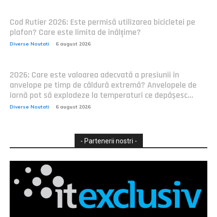
Cod Rutier 2026: Este permisă utilizarea bicicletei pe
plafon? Care este limita de înălțime?
Diverse Noutati
6 august 2026
2026: Care este valoarea adecvată a presiunii în
anvelope pe timp de căldură extremă? Anvelopele de
iarnă pot să explodeze la temperaturi ce depășesc...
Diverse Noutati
6 august 2026
- Partenerii nostri -