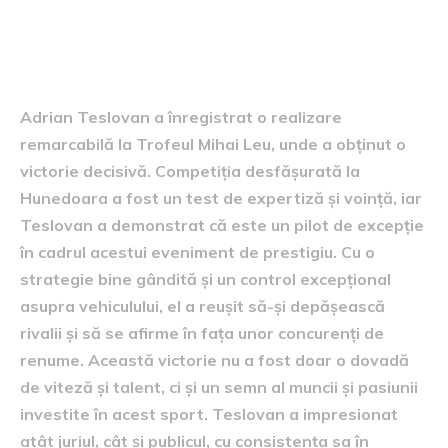
victoria lui Adrian Teslovan la
Trofeul Mihai Leu
Adrian Teslovan a înregistrat o realizare
remarcabilă la Trofeul Mihai Leu, unde a obținut o
victorie decisivă. Competiția desfășurată la
Hunedoara a fost un test de expertiză și voință, iar
Teslovan a demonstrat că este un pilot de excepție
în cadrul acestui eveniment de prestigiu. Cu o
strategie bine gândită și un control excepțional
asupra vehiculului, el a reușit să-și depășească
rivalii și să se afirme în fața unor concurenți de
renume. Această victorie nu a fost doar o dovadă
de viteză și talent, ci și un semn al muncii și pasiunii
investite în acest sport. Teslovan a impresionat
atât juriul, cât și publicul, cu consistența sa în