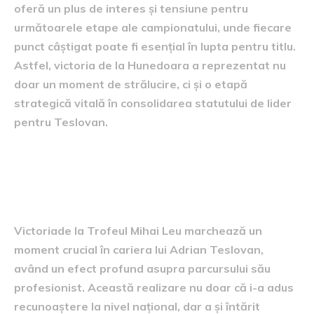
oferă un plus de interes și tensiune pentru
următoarele etape ale campionatului, unde fiecare
punct câștigat poate fi esențial în lupta pentru titlu.
Astfel, victoria de la Hunedoara a reprezentat nu
doar un moment de strălucire, ci și o etapă
strategică vitală în consolidarea statutului de lider
pentru Teslovan.
impactul victoriei asupra
carierei lui Teslovan
Victoriade la Trofeul Mihai Leu marchează un
moment crucial în cariera lui Adrian Teslovan,
având un efect profund asupra parcursului său
profesionist. Această realizare nu doar că i-a adus
recunoaștere la nivel național, dar a și întărit