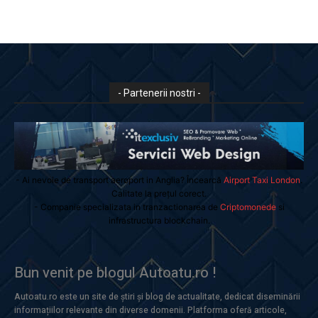
- Partenerii nostri -
- Ai nevoie de transport aeroport in Anglia? Încearcă
Airport Taxi London
.
Calitate la prețul corect.
- Companie specializata in tranzactionarea de
Criptomonede
si
infrastructura blockchain.
Bun venit pe blogul Autoatu.ro !
Autoatu.ro este un site de știri și blog de actualitate, dedicat diseminării
informațiilor relevante din diverse domenii. Platforma oferă articole,