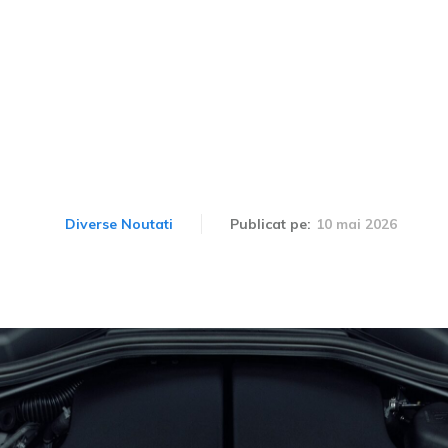
că motoarele V10 nu sunt 
modele care dovedesc cont
10 mai 2026
Diverse Noutati
Publicat pe: