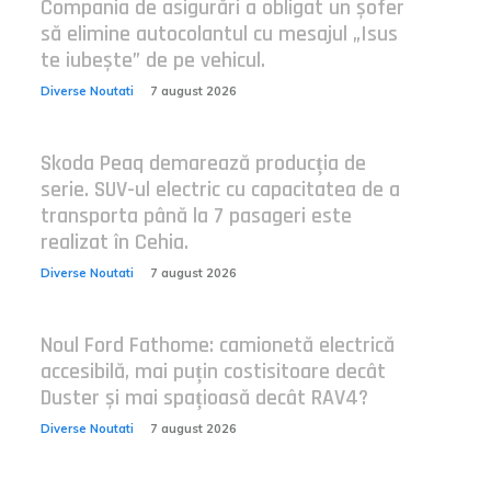
Compania de asigurări a obligat un șofer
să elimine autocolantul cu mesajul „Isus
te iubește” de pe vehicul.
Diverse Noutati
7 august 2026
Skoda Peaq demarează producția de
serie. SUV-ul electric cu capacitatea de a
transporta până la 7 pasageri este
realizat în Cehia.
Diverse Noutati
7 august 2026
Noul Ford Fathome: camionetă electrică
accesibilă, mai puțin costisitoare decât
Duster și mai spațioasă decât RAV4?
Diverse Noutati
7 august 2026