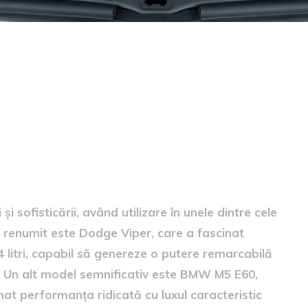
tor V10
 sofisticării, având utilizare în unele dintre cele
 renumit este Dodge Viper, care a fascinat
4 litri, capabil să genereze o putere remarcabilă
. Un alt model semnificativ este BMW M5 E60,
nat performanța ridicată cu luxul caracteristic