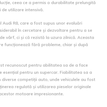
ucție, ceea ce a permis o durabilitate prelungită
de utilizare intensivă.
l Audi R8, care a fost supus unor evaluări
siderabil în cercetare și dezvoltare pentru a se
vârf, ci și că rezistă la uzura zilnică. Aceasta
re funcționează fără probleme, chiar și după
st recunoscut pentru abilitatea sa de a face
te esențial pentru un supercar. Fiabilitatea sa a
 diverse competiții auto, unde vehiculele au fost
ținerea regulată și utilizarea pieselor originale
ii acestor motoare impresionante.