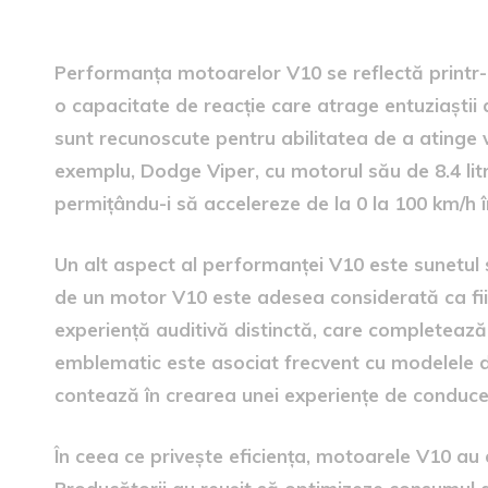
performanța și eficiența V1
Performanța motoarelor V10 se reflectă printr-o
o capacitate de reacție care atrage entuziaștii 
sunt recunoscute pentru abilitatea de a atinge vi
exemplu, Dodge Viper, cu motorul său de 8.4 lit
permițându-i să accelereze de la 0 la 100 km/h î
Un alt aspect al performanței V10 este sunetul
de un motor V10 este adesea considerată ca fii
experiență auditivă distinctă, care completează
emblematic este asociat frecvent cu modelele de
contează în crearea unei experiențe de conduce
În ceea ce privește eficiența, motoarele V10 au 