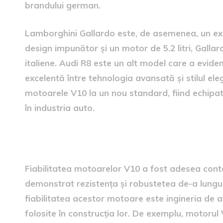
brandului german.
Lamborghini Gallardo este, de asemenea, un exe
design impunător și un motor de 5.2 litri, Galla
italiene. Audi R8 este un alt model care a evide
excelentă între tehnologia avansată și stilul el
motoarele V10 la un nou standard, fiind echipat cu
în industria auto.
fiabilitatea motoarelor V10
Fiabilitatea motoarelor V10 a fost adesea con
demonstrat rezistența și robustetea de-a lungul
fiabilitatea acestor motoare este ingineria de 
folosite în construcția lor. De exemplu, motoru