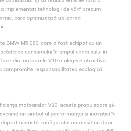
e combustibil și să reducă emisiile fără a
a implementat tehnologii de vârf precum
ermic, care optimizează utilizarea
i.
ste BMW M5 E60, care a fost echipat cu un
a scăderea consumului în timpul condusului în
 face din motoarele V10 o alegere atractivă
a compromite responsabilitatea ecologică.
 V10
și eficiența motoarelor V10, aceste propulsoare și-
venind un simbol al performanței și inovației în
doptat această configurație au reușit nu doar