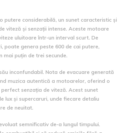
0
 putere considerabilă, un sunet caracteristic și
de viteză și senzații intense. Aceste motoare
teze uluitoare într-un interval scurt. De
ri, poate genera peste 600 de cai putere,
n mai puțin de trei secunde.
 său inconfundabil. Nota de evacuare generată
nd muzica autentică a motoarelor, oferind o
 perfect senzația de viteză. Acest sunet
 lux și supercaruri, unde fiecare detaliu
re de neuitat.
evoluat semnificativ de-a lungul timpului.