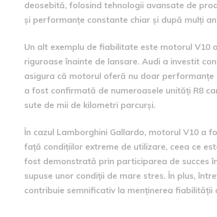
deosebită, folosind tehnologii avansate de prod
și performanțe constante chiar și după mulți ani 
Un alt exemplu de fiabilitate este motorul V10 a
riguroase înainte de lansare. Audi a investit con
asigura că motorul oferă nu doar performanțe de 
a fost confirmată de numeroasele unități R8 ca
sute de mii de kilometri parcurși.
În cazul Lamborghini Gallardo, motorul V10 a fo
față condițiilor extreme de utilizare, ceea ce es
fost demonstrată prin participarea de succes în
supuse unor condiții de mare stres. În plus, între
contribuie semnificativ la menținerea fiabilităț