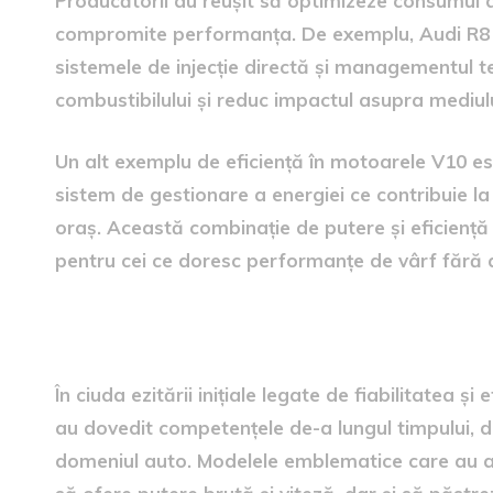
Producătorii au reușit să optimizeze consumul d
compromite performanța. De exemplu, Audi R8 
sistemele de injecție directă și managementul t
combustibilului și reduc impactul asupra mediulu
Un alt exemplu de eficiență în motoarele V10 e
sistem de gestionare a energiei ce contribuie l
oraș. Această combinație de putere și eficiență
pentru cei ce doresc performanțe de vârf fără 
concluzii despre motoarele
În ciuda ezitării inițiale legate de fiabilitatea 
au dovedit competențele de-a lungul timpului, de
domeniul auto. Modelele emblematice care au a