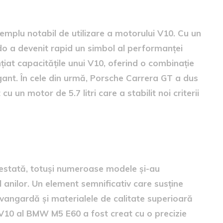
mplu notabil de utilizare a motorului V10. Cu un
rdo a devenit rapid un simbol al performanței
nțiat capacitățile unui V10, oferind o combinație
egant. În cele din urmă, Porsche Carrera GT a dus
 un motor de 5.7 litri care a stabilit noi criterii
testată, totuși numeroase modele și-au
 anilor. Un element semnificativ care susține
avangardă și materialele de calitate superioară
l V10 al BMW M5 E60 a fost creat cu o precizie