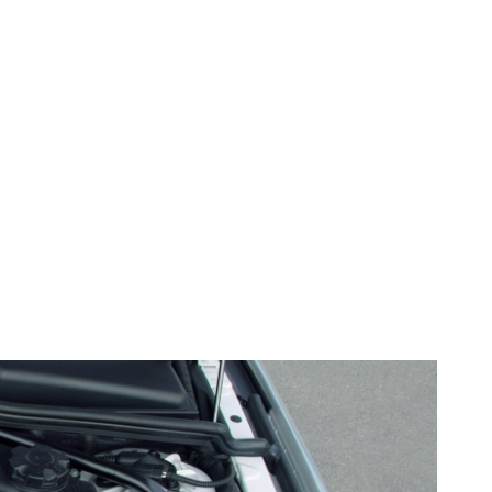
de încredere?
rariul.