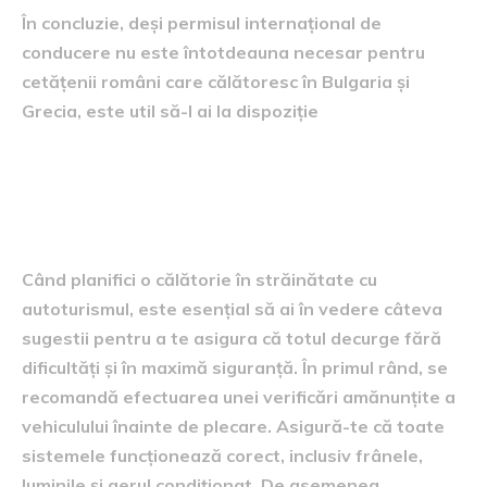
În concluzie, deși permisul internațional de
conducere nu este întotdeauna necesar pentru
cetățenii români care călătoresc în Bulgaria și
Grecia, este util să-l ai la dispoziție
Sfaturi pentru călătoria în
siguranță în străinătate
Când planifici o călătorie în străinătate cu
autoturismul, este esențial să ai în vedere câteva
sugestii pentru a te asigura că totul decurge fără
dificultăți și în maximă siguranță. În primul rând, se
recomandă efectuarea unei verificări amănunțite a
vehiculului înainte de plecare. Asigură-te că toate
sistemele funcționează corect, inclusiv frânele,
luminile și aerul condiționat. De asemenea,