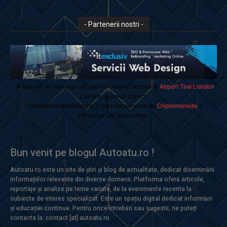
- Partenerii nostri -
- Ai nevoie de transport aeroport in Anglia? Încearcă
Airport Taxi London
.
Calitate la prețul corect.
- Companie specializata in tranzactionarea de
Criptomonede
si
infrastructura blockchain.
Bun venit pe blogul Autoatu.ro !
Autoatu.ro este un site de știri și blog de actualitate, dedicat diseminării
informațiilor relevante din diverse domenii. Platforma oferă articole,
reportaje și analize pe teme variate, de la evenimente recente la
subiecte de interes specializat. Este un spațiu digital dedicat informării
și educației continue. Pentru orice întrebări sau sugestii, ne puteți
contacta la: contact [at] autoatu.ro