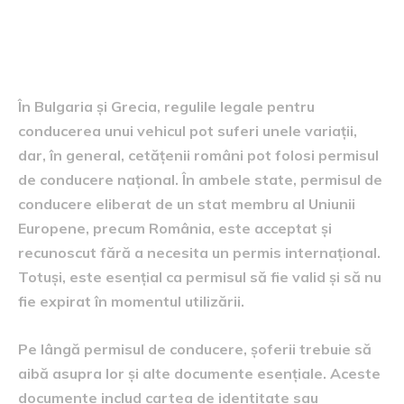
conducerea în Bulgaria și
Grecia
În Bulgaria și Grecia, regulile legale pentru
conducerea unui vehicul pot suferi unele variații,
dar, în general, cetățenii români pot folosi permisul
de conducere național. În ambele state, permisul de
conducere eliberat de un stat membru al Uniunii
Europene, precum România, este acceptat și
recunoscut fără a necesita un permis internațional.
Totuși, este esențial ca permisul să fie valid și să nu
fie expirat în momentul utilizării.
Pe lângă permisul de conducere, șoferii trebuie să
aibă asupra lor și alte documente esențiale. Aceste
documente includ cartea de identitate sau