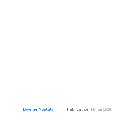
Ai nevoie de un permis
internațional de conducere
pentru Bulgaria sau Grecia
în 2026? Iată ce acte sunt
necesare.
Diverse Noutati
Publicat pe:
18 mai 2026