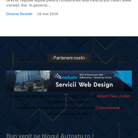
Grecia, regulile legale pentru conducerea unui vehicul pot suferi unele
variații, dar, în general,...
Diverse Noutati
18 mai 2026
- Partenerii nostri -
- Ai nevoie de transport aeroport in Anglia? Încearcă
Airport Taxi London
.
Calitate la prețul corect.
- Companie specializata in tranzactionarea de
Criptomonede
si
infrastructura blockchain.
Bun venit pe blogul Autoatu.ro !