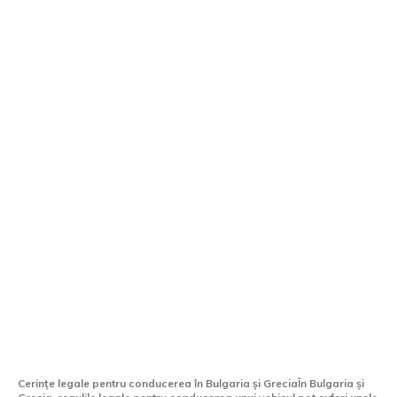
Ai nevoie de un permis internațional de
conducere pentru Bulgaria sau Grecia în
2026? Iată ce acte sunt necesare.
Cerințe legale pentru conducerea în Bulgaria și GreciaÎn Bulgaria și