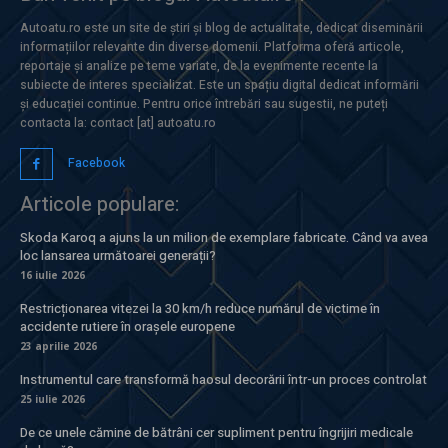
Autoatu.ro este un site de știri și blog de actualitate, dedicat diseminării
informațiilor relevante din diverse domenii. Platforma oferă articole,
reportaje și analize pe teme variate, de la evenimente recente la
subiecte de interes specializat. Este un spațiu digital dedicat informării
și educației continue. Pentru orice întrebări sau sugestii, ne puteți
contacta la: contact [at] autoatu.ro
Facebook
Articole populare:
Skoda Karoq a ajuns la un milion de exemplare fabricate. Când va avea
loc lansarea următoarei generații?
16 iulie 2026
Restricționarea vitezei la 30 km/h reduce numărul de victime în
accidente rutiere în orașele europene
23 aprilie 2026
Instrumentul care transformă haosul decorării într-un proces controlat
25 iulie 2026
De ce unele cămine de bătrâni cer supliment pentru îngrijiri medicale