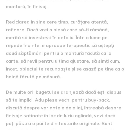
montură, în finisaj.
Reciclarea în sine cere timp, curățare atentă,
rafinare. Dacă vrei o piesă care să-ți rămână,
merită să investești în detaliu. Într-o lume pe
repede înainte, e aproape terapeutic să aștepți
două săptămâni pentru o montură făcută ca la
carte, să revii pentru ultima ajustare, să simți cum,
încet, obiectul te recunoaște și se așază pe tine ca o
haină făcută pe măsură.
De multe ori, bugetul se aranjează dacă ești dispus
să te implici. Adu piese vechi pentru buy-back,
discută despre variantele de aliaj, întreabă despre
finisaje satinate în loc de luciu oglindă, vezi dacă
poți păstra o parte din texturile originale. Sunt