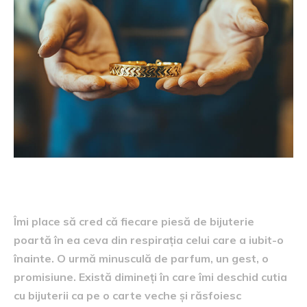
Îmi place să cred că fiecare piesă de bijuterie
poartă în ea ceva din respirația celui care a iubit-o
înainte. O urmă minusculă de parfum, un gest, o
promisiune. Există dimineți în care îmi deschid cutia
cu bijuterii ca pe o carte veche și răsfoiesc