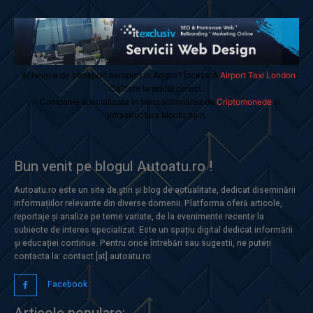
- Ai nevoie de transport aeroport in Anglia? Încearcă
Airport Taxi London
.
Calitate la prețul corect.
- Companie specializata in tranzactionarea de
Criptomonede
si
infrastructura blockchain.
Bun venit pe blogul Autoatu.ro !
Autoatu.ro este un site de știri și blog de actualitate, dedicat diseminării
informațiilor relevante din diverse domenii. Platforma oferă articole,
reportaje și analize pe teme variate, de la evenimente recente la
subiecte de interes specializat. Este un spațiu digital dedicat informării
și educației continue. Pentru orice întrebări sau sugestii, ne puteți
contacta la: contact [at] autoatu.ro
Facebook