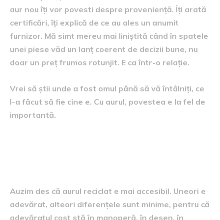
aur nou îți vor povesti despre proveniență. Îți arată
certificări, îți explică de ce au ales un anumit
furnizor. Mă simt mereu mai liniștită când în spatele
unei piese văd un lanț coerent de decizii bune, nu
doar un preț frumos rotunjit. E ca într-o relație.
Vrei să știi unde a fost omul până să vă întâlniți, ce
l-a făcut să fie cine e. Cu aurul, povestea e la fel de
importantă.
Bugetul, răbdarea și marile
detalii mici
Auzim des că aurul reciclat e mai accesibil. Uneori e
adevărat, alteori diferențele sunt minime, pentru că
adevăratul cost stă în manoperă, în desen, în