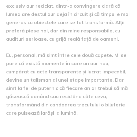
exclusiv aur reciclat, dintr-o convingere clară că
lumea are destul aur deja în circuit și că timpul e mai
generos cu obiectele care se tot transformă. Alții
preferă piese noi, dar din mine responsabile, cu
audituri serioase, cu grijă reală față de oameni.
Eu, personal, mă simt între cele două capete. Mi se
pare că există momente în care un aur nou,
cumpărat cu acte transparente și lucrat impecabil,
devine un talisman al unei etape importante. Dar
simt la fel de puternic că fiecare an ar trebui să mă
găsească donând sau reciclând câte ceva,
transformând din candoarea trecutului o bijuterie
care pulsează iarăși la lumină.
Atelierele care știu să asculte