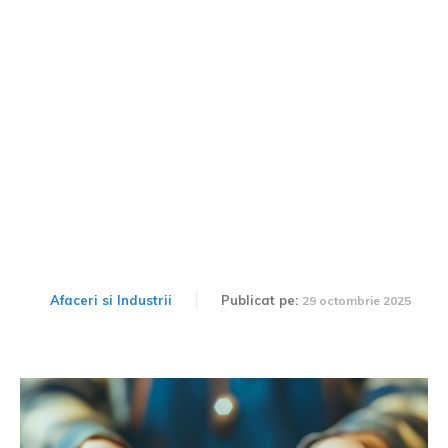
Aur reciclat sau aur nou?
Alegerea sustenabilă în
bijuterii
Afaceri si Industrii
Publicat pe:
29 octombrie 2025