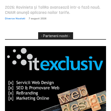
2026: Rovinieta și TollRo avansează într-o fază nouă.
CNAIR anunță aplicarea noilor tarife.
Diverse Noutati
7 august 2026
- Partenerii nostri -