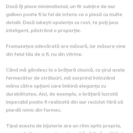
Dacă îți place minimalismul, un fir subțire de aur
galben poate fi la fel de intens ca o piesă cu multe
detalii. Dacă iubești opulența cu rost, te poți juca
inteligent, păstrând o proporție.
Frumusețea adevărată are măsură, iar măsura vine
din felul tău de a fi, nu din vitrine.
Când mă gândesc la o brățară clasică, cu șirul acela
fermecător de străluciri, mă surprind întinzând
mâna către opțiuni care îmbină eleganța cu
durabilitatea. Aici, de exemplu, o brățară lucrată
impecabil poate fi realizată din aur reciclat fără să
piardă nimic din farmec.
Tipul acesta de bijuterie are un ritm optic propriu,