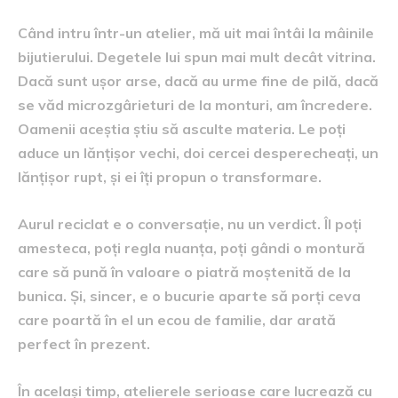
Când intru într-un atelier, mă uit mai întâi la mâinile
bijutierului. Degetele lui spun mai mult decât vitrina.
Dacă sunt ușor arse, dacă au urme fine de pilă, dacă
se văd microzgârieturi de la monturi, am încredere.
Oamenii aceștia știu să asculte materia. Le poți
aduce un lănțișor vechi, doi cercei desperecheați, un
lănțișor rupt, și ei îți propun o transformare.
Aurul reciclat e o conversație, nu un verdict. Îl poți
amesteca, poți regla nuanța, poți gândi o montură
care să pună în valoare o piatră moștenită de la
bunica. Și, sincer, e o bucurie aparte să porți ceva
care poartă în el un ecou de familie, dar arată
perfect în prezent.
În același timp, atelierele serioase care lucrează cu