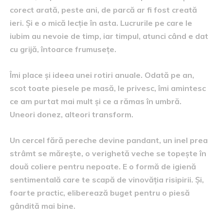
corect arată, peste ani, de parcă ar fi fost creată
ieri. Și e o mică lecție în asta. Lucrurile pe care le
iubim au nevoie de timp, iar timpul, atunci când e dat
cu grijă, întoarce frumusețe.
Îmi place și ideea unei rotiri anuale. Odată pe an,
scot toate piesele pe masă, le privesc, îmi amintesc
ce am purtat mai mult și ce a rămas în umbră.
Uneori donez, alteori transform.
Un cercel fără pereche devine pandant, un inel prea
strâmt se mărește, o verighetă veche se topește în
două coliere pentru nepoate. E o formă de igienă
sentimentală care te scapă de vinovăția risipirii. Și,
foarte practic, eliberează buget pentru o piesă
gândită mai bine.