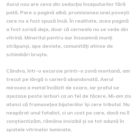
Aurul nou are ceva din seducția începuturilor fără
pată. Pare o pagină albă, promisiunea unei povești
care nu a fost spusă încă. În realitate, acea pagină
a fost scrisă deja, doar că cerneala nu se vede din
vitrină. Mineritul pentru aur înseamnă munți
străpunși, ape deviate, comunități atinse de
schimbări bruște.
Cândva, într-o excursie printr-o zonă montană, am
trecut pe lângă o carieră abandonată. Aerul
mirosea a metal încălzit de soare, iar praful se
așezase peste ierburi ca un fel de tăcere. Mi-am zis
atunci că frumusețea bijuteriilor își cere tributul. Nu
neapărat unul fatalist, ci un cost pe care, dacă nu îl
conștientizăm, rămâne invizibil și se tot adună în
spatele vitrinelor luminate.