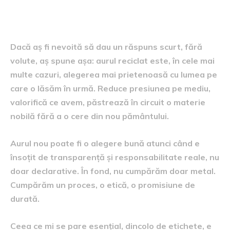
Adevărul din oglindă
Dacă aș fi nevoită să dau un răspuns scurt, fără
volute, aș spune așa: aurul reciclat este, în cele mai
multe cazuri, alegerea mai prietenoasă cu lumea pe
care o lăsăm în urmă. Reduce presiunea pe mediu,
valorifică ce avem, păstrează în circuit o materie
nobilă fără a o cere din nou pământului.
Aurul nou poate fi o alegere bună atunci când e
însoțit de transparență și responsabilitate reale, nu
doar declarative. În fond, nu cumpărăm doar metal.
Cumpărăm un proces, o etică, o promisiune de
durată.
Ceea ce mi se pare esențial, dincolo de etichete, e