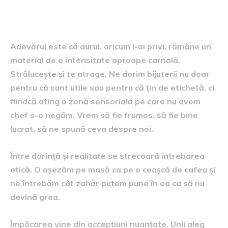
împăcăm dorința cu realitatea
Adevărul este că aurul, oricum l-ai privi, rămâne un
material de o intensitate aproape carnală.
Strălucește și te atrage. Ne dorim bijuterii nu doar
pentru că sunt utile sau pentru că țin de etichetă, ci
fiindcă ating o zonă sensorială pe care nu avem
chef s-o negăm. Vrem să fie frumos, să fie bine
lucrat, să ne spună ceva despre noi.
Între dorință și realitate se strecoară întrebarea
etică. O așezăm pe masă ca pe o ceașcă de cafea și
ne întrebăm cât zahăr putem pune în ea ca să nu
devină grea.
Împăcarea vine din accepțiuni nuanțate. Unii aleg