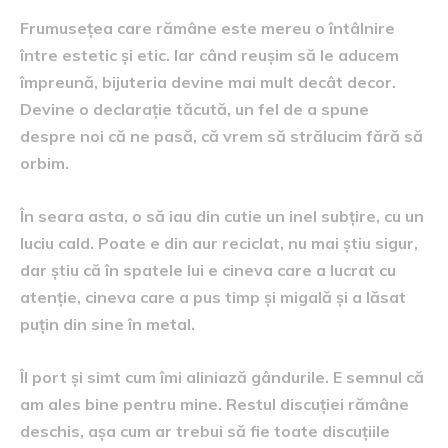
Frumusețea care rămâne este mereu o întâlnire
între estetic și etic. Iar când reușim să le aducem
împreună, bijuteria devine mai mult decât decor.
Devine o declarație tăcută, un fel de a spune
despre noi că ne pasă, că vrem să strălucim fără să
orbim.
În seara asta, o să iau din cutie un inel subțire, cu un
luciu cald. Poate e din aur reciclat, nu mai știu sigur,
dar știu că în spatele lui e cineva care a lucrat cu
atenție, cineva care a pus timp și migală și a lăsat
puțin din sine în metal.
Îl port și simt cum îmi aliniază gândurile. E semnul că
am ales bine pentru mine. Restul discuției rămâne
deschis, așa cum ar trebui să fie toate discuțiile