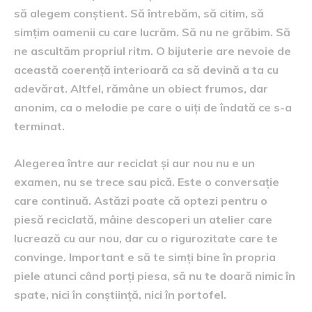
să alegem conștient. Să întrebăm, să citim, să
simțim oamenii cu care lucrăm. Să nu ne grăbim. Să
ne ascultăm propriul ritm. O bijuterie are nevoie de
această coerență interioară ca să devină a ta cu
adevărat. Altfel, rămâne un obiect frumos, dar
anonim, ca o melodie pe care o uiți de îndată ce s-a
terminat.
Alegerea între aur reciclat și aur nou nu e un
examen, nu se trece sau pică. Este o conversație
care continuă. Astăzi poate că optezi pentru o
piesă reciclată, mâine descoperi un atelier care
lucrează cu aur nou, dar cu o rigurozitate care te
convinge. Important e să te simți bine în propria
piele atunci când porți piesa, să nu te doară nimic în
spate, nici în conștiință, nici în portofel.