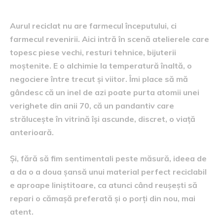
Aurul reciclat nu are farmecul începutului, ci
farmecul revenirii. Aici intră în scenă atelierele care
topesc piese vechi, resturi tehnice, bijuterii
moștenite. E o alchimie la temperatură înaltă, o
negociere între trecut și viitor. Îmi place să mă
gândesc că un inel de azi poate purta atomii unei
verighete din anii 70, că un pandantiv care
strălucește în vitrină își ascunde, discret, o viață
anterioară.
Și, fără să fim sentimentali peste măsură, ideea de
a da o a doua șansă unui material perfect reciclabil
e aproape liniștitoare, ca atunci când reușești să
repari o cămașă preferată și o porți din nou, mai
atent.