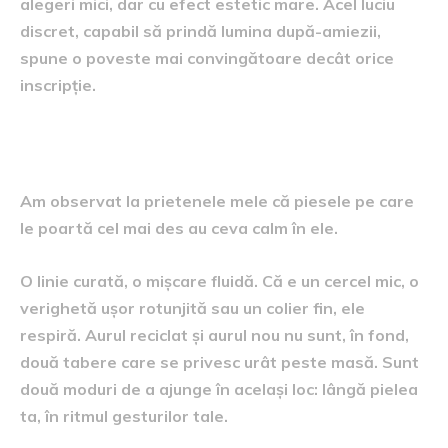
alegeri mici, dar cu efect estetic mare. Acel luciu
discret, capabil să prindă lumina după-amiezii,
spune o poveste mai convingătoare decât orice
inscripție.
Stilul care respiră în timp
Am observat la prietenele mele că piesele pe care
le poartă cel mai des au ceva calm în ele.
O linie curată, o mișcare fluidă. Că e un cercel mic, o
verighetă ușor rotunjită sau un colier fin, ele
respiră. Aurul reciclat și aurul nou nu sunt, în fond,
două tabere care se privesc urât peste masă. Sunt
două moduri de a ajunge în același loc: lângă pielea
ta, în ritmul gesturilor tale.