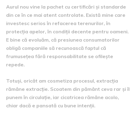
Aurul nou vine la pachet cu certificări și standarde
din ce în ce mai atent controlate. Există mine care
investesc serios în refacerea terenurilor, în
protecția apelor, în condiții decente pentru oameni.
E bine că evoluăm, că presiunea consumatorilor
obligă companiile să recunoască faptul că
frumusețea fără responsabilitate se ofilește
repede.
Totuși, oricât am cosmetiza procesul, extracția
rămâne extracție. Scoatem din pământ ceva rar și îl
punem în circulație, iar cicatricea rămâne acolo,
chiar dacă e pansată cu bune intenții.
Aurul reciclat și taina
transformării