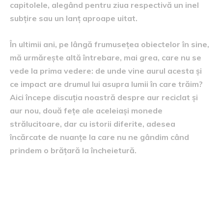
capitolele, alegând pentru ziua respectivă un inel
subțire sau un lanț aproape uitat.
În ultimii ani, pe lângă frumusețea obiectelor în sine,
mă urmărește altă întrebare, mai grea, care nu se
vede la prima vedere: de unde vine aurul acesta și
ce impact are drumul lui asupra lumii în care trăim?
Aici începe discuția noastră despre aur reciclat și
aur nou, două fețe ale aceleiași monede
strălucitoare, dar cu istorii diferite, adesea
încărcate de nuanțe la care nu ne gândim când
prindem o brățară la încheietură.
Aurul nou și mirajul
începuturilor perfecte