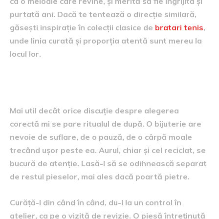
ca o melodie care revine, și merită să fie îngrijită și
purtată ani. Dacă te tentează o direcție similară,
găsești inspirație în colecții clasice de
bratari tenis
,
unde linia curată și proporția atentă sunt mereu la
locul lor.
Micile ritualuri care dau sens
Mai util decât orice discuție despre alegerea
corectă mi se pare ritualul de după. O bijuterie are
nevoie de suflare, de o pauză, de o cârpă moale
trecând ușor peste ea. Aurul, chiar și cel reciclat, se
bucură de atenție. Lasă-l să se odihnească separat
de restul pieselor, mai ales dacă poartă pietre.
Curăță-l din când în când, du-l la un control în
atelier, ca pe o vizită de revizie. O piesă întreținută