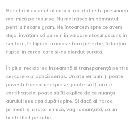
Beneficiul evident al aurului reciclat este presiunea
mai mică pe resurse. Nu mai răscolim pământul
pentru fiecare gram. Ne întoarcem spre ce avem
deja, învățăm să punem în valoare stocul ascuns în
sertare, în bijuterii rămase fără pereche, în lanțuri
rupte, în cercei care și-au pierdut surata.
În plus, reciclarea înseamnă și transparență pentru
cei care o practică serios. Un atelier bun îți poate
povesti traseul unei piese, poate să îți arate
certificatele, poate să îți explice de ce nuanța
aurului iese așa după topire. Și dacă ai noroc,
primești și o istorie mică, vag romanțată, ca un
bilețel lipit pe cutie.
Păcatul originar sau cum