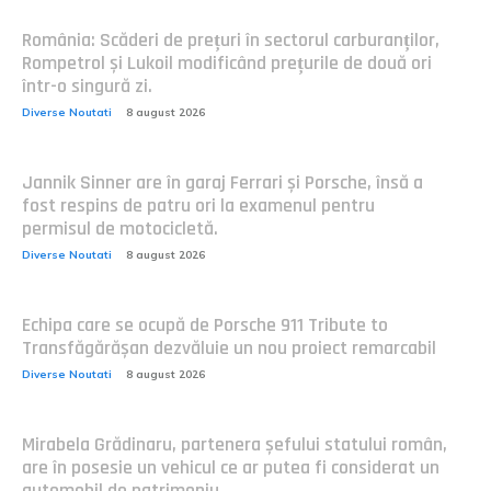
România: Scăderi de prețuri în sectorul carburanților,
Rompetrol și Lukoil modificând prețurile de două ori
într-o singură zi.
Diverse Noutati
8 august 2026
Jannik Sinner are în garaj Ferrari și Porsche, însă a
fost respins de patru ori la examenul pentru
permisul de motocicletă.
Diverse Noutati
8 august 2026
Echipa care se ocupă de Porsche 911 Tribute to
Transfăgărășan dezvăluie un nou proiect remarcabil
Diverse Noutati
8 august 2026
Mirabela Grădinaru, partenera șefului statului român,
are în posesie un vehicul ce ar putea fi considerat un
automobil de patrimoniu.