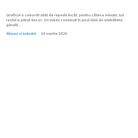
toată piața crypto?
Graficul a coborât atât de repede încât, pentru câteva minute, tot
restul a părut decor. Un token construit în jurul ideii de stabilitate,
gândit...
Afaceri si Industrii
24 martie 2026