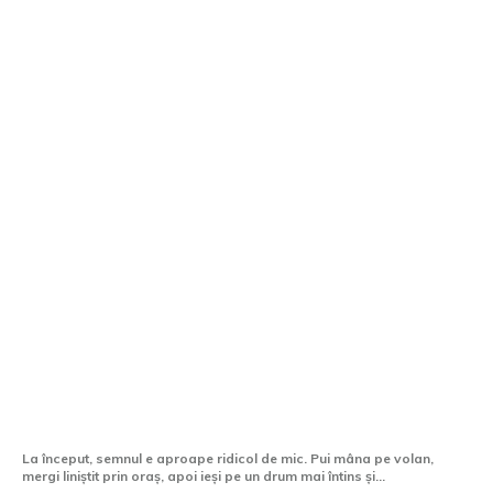
Cum influențează echilibrul roților
starea jantelor?
La început, semnul e aproape ridicol de mic. Pui mâna pe volan,
mergi liniștit prin oraș, apoi ieși pe un drum mai întins și...