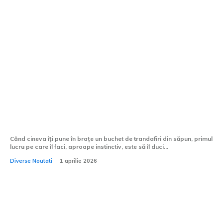
Sunt parfumurile trandafirilor din săpun
sigure pentru persoanele cu alergii?
Când cineva îți pune în brațe un buchet de trandafiri din săpun, primul
lucru pe care îl faci, aproape instinctiv, este să îl duci...
Diverse Noutati
1 aprilie 2026