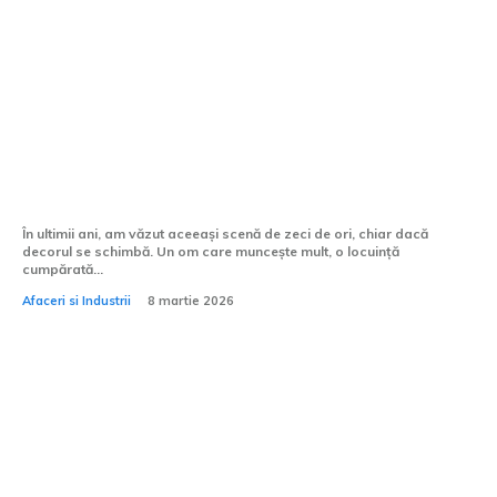
Refinanțare cu cash-out, când e utilă și
când e periculoasă?
În ultimii ani, am văzut aceeași scenă de zeci de ori, chiar dacă
decorul se schimbă. Un om care muncește mult, o locuință
cumpărată...
Afaceri si Industrii
8 martie 2026