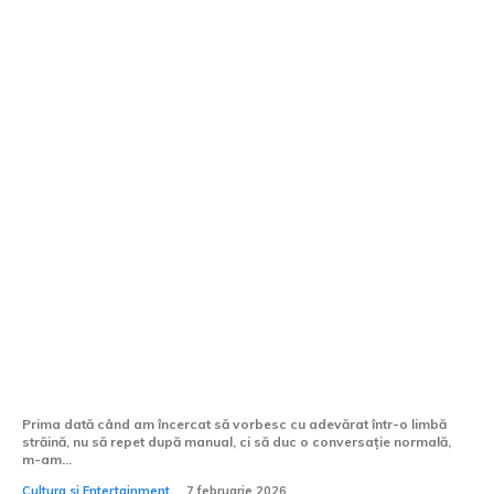
Cum pot învăța să vorbesc mai fluent o
limbă străină?
Prima dată când am încercat să vorbesc cu adevărat într-o limbă
străină, nu să repet după manual, ci să duc o conversație normală,
m-am...
Cultura si Entertainment
7 februarie 2026