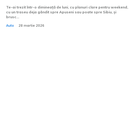
Te-ai trezit într-o dimineață de luni, cu planuri clare pentru weekend,
cu un traseu deja gândit spre Apuseni sau poate spre Sibiu, și
brusc...
Auto
28 martie 2026