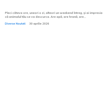
mereu acasă
Pleci câteva ore, uneori o zi, alteori un weekend întreg, și ai impresia
că animalul tău se va descurca. Are apă, are hrană, are...
Diverse Noutati
30 aprilie 2026