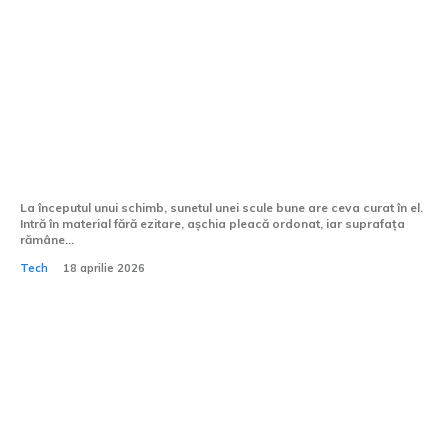
Cum se gestionează eroziunile pe scule
în timpul prelucrării CNC?
La începutul unui schimb, sunetul unei scule bune are ceva curat în el.
Intră în material fără ezitare, așchia pleacă ordonat, iar suprafața
rămâne...
Tech
18 aprilie 2026