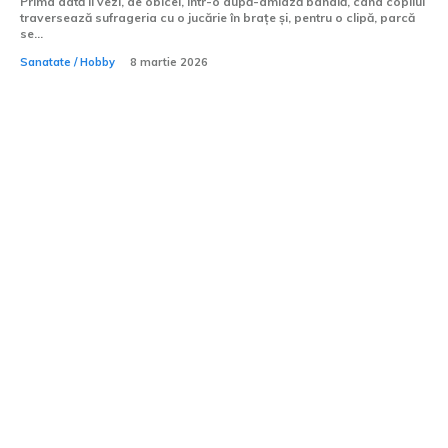
Prima dată îl vezi, de obicei, într-o după-amiază banală, când copilul
traversează sufrageria cu o jucărie în brațe și, pentru o clipă, parcă
se...
Sanatate / Hobby
8 martie 2026