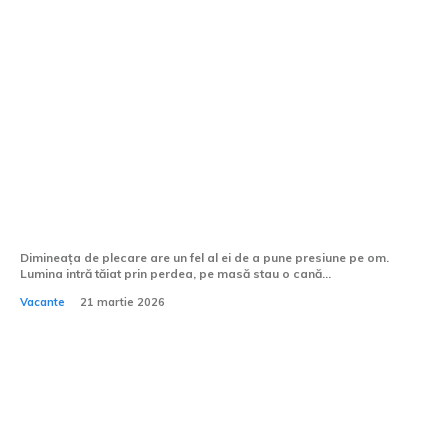
Cum îți organizezi rucsacul pentru o
excursie de camping de trei zile?
Dimineața de plecare are un fel al ei de a pune presiune pe om.
Lumina intră tăiat prin perdea, pe masă stau o cană...
Vacante
21 martie 2026