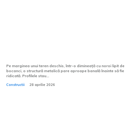
Ce avantaje oferă greutatea redusă a
structurii metalice?
Pe marginea unui teren deschis, într-o dimineață cu noroi lipit de
bocanci, o structură metalică pare aproape banală înainte să fie
ridicată. Profilele stau...
Constructii
28 aprilie 2026