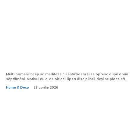
Cum amenajezi un spațiu pentru
meditație acasă?
Mulți oameni încep să mediteze cu entuziasm și se opresc după două
săptămâni. Motivul nu e, de obicei, lipsa disciplinei, deși ne place să...
Home & Deco
29 aprilie 2026