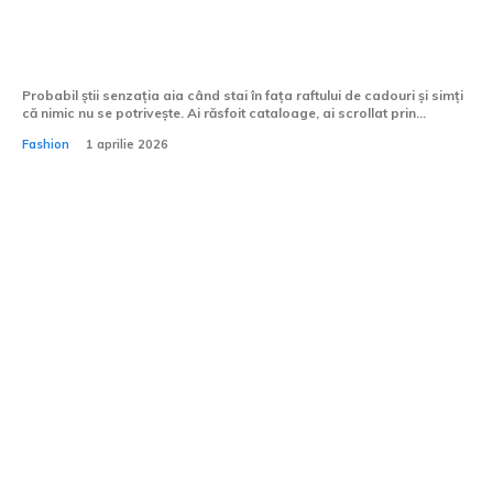
Tricourile personalizate sunt potrivite
pentru zile de naștere?
Probabil știi senzația aia când stai în fața raftului de cadouri și simți
că nimic nu se potrivește. Ai răsfoit cataloage, ai scrollat prin...
Fashion
1 aprilie 2026