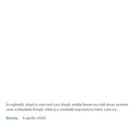
Ce sunt procedurile mommy makeover?
În oglindă, după o sarcină sau două, multe femei nu văd doar urmele
unei schimbări firești. Văd și o ciudată nepotrivire între cum se...
Beauty
5 aprilie 2026