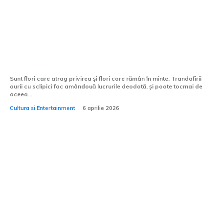
Ce mesaj poartă trandafirii aurii cu
sclipici, în limbajul florilor?
Sunt flori care atrag privirea și flori care rămân în minte. Trandafirii
aurii cu sclipici fac amândouă lucrurile deodată, și poate tocmai de
aceea...
Cultura si Entertainment
6 aprilie 2026