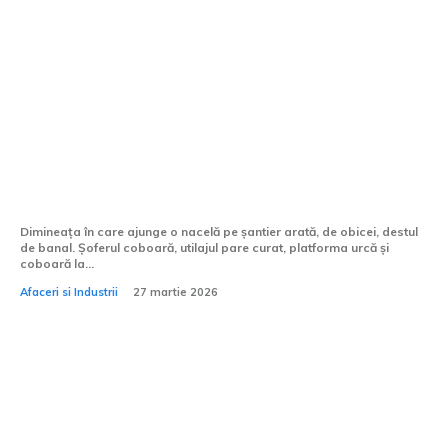
Cum verific istoricul de utilizare al unei
nacele înainte de închiriere?
Dimineața în care ajunge o nacelă pe șantier arată, de obicei, destul
de banal. Șoferul coboară, utilajul pare curat, platforma urcă și
coboară la...
Afaceri si Industrii
27 martie 2026