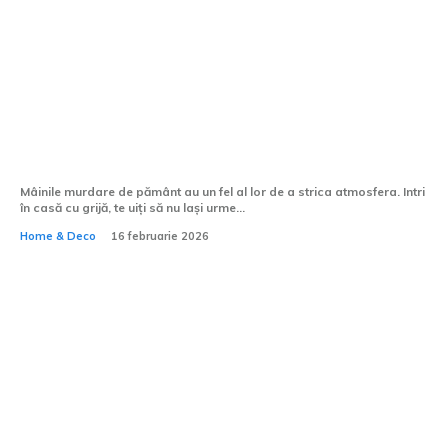
Chiuvete de exterior cu spațiu de
depozitare: soluții inteligente
Mâinile murdare de pământ au un fel al lor de a strica atmosfera. Intri
în casă cu grijă, te uiți să nu lași urme...
Home & Deco
16 februarie 2026