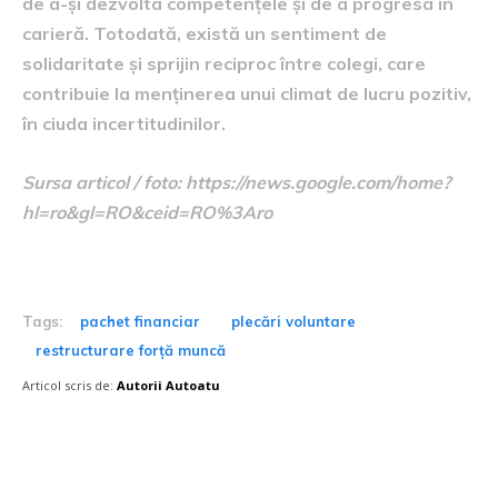
de a-și dezvolta competențele și de a progresa în
carieră. Totodată, există un sentiment de
solidaritate și sprijin reciproc între colegi, care
contribuie la menținerea unui climat de lucru pozitiv,
în ciuda incertitudinilor.
Sursa articol / foto: https://news.google.com/home?
hl=ro&gl=RO&ceid=RO%3Aro
Tags:
pachet financiar
plecări voluntare
restructurare forță muncă
Articol scris de:
Autorii Autoatu
Postari fresh: