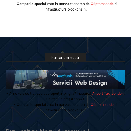
- Companie specializata in tranzactionarea de
Criptomonede
si
infrastructura blockchain.
- Partenerii nostri -
- Ai nevoie de transport aeroport in Anglia? Încearcă
Airport Taxi London
.
Calitate la prețul corect.
- Companie specializata in tranzactionarea de
Criptomonede
si
infrastructura blockchain.