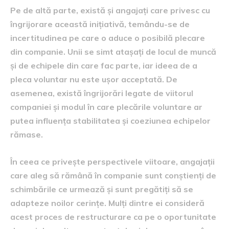
Pe de altă parte, există și angajați care privesc cu
îngrijorare această inițiativă, temându-se de
incertitudinea pe care o aduce o posibilă plecare
din companie. Unii se simt atașați de locul de muncă
și de echipele din care fac parte, iar ideea de a
pleca voluntar nu este ușor acceptată. De
asemenea, există îngrijorări legate de viitorul
companiei și modul în care plecările voluntare ar
putea influența stabilitatea și coeziunea echipelor
rămase.
În ceea ce privește perspectivele viitoare, angajații
care aleg să rămână în companie sunt conștienți de
schimbările ce urmează și sunt pregătiți să se
adapteze noilor cerințe. Mulți dintre ei consideră
acest proces de restructurare ca pe o oportunitate