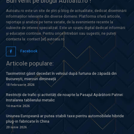
Bun venit pe blogul Autoatu.ro !
Autoatu.ro este un site de știri și blog de actualitate, dedicat diseminării
informațiilor relevante din diverse domenii. Platforma oferă articole,
reportaje și analize pe teme variate, de la evenimente recente la
subiecte de interes specializat. Este un spațiu digital dedicat informării
și educației continue. Pentru orice întrebări sau sugestii, ne puteți
contacta la: contact [at] autoatu.ro
Facebook
Articole populare:
Taximetrist găsit decedat în vehicul după furtuna de zăpadă din
București, miercuri dimineață
18 februarie 2026
Restricții de trafic și activități de noapte la Pasajul Apărătorii Patriei:
Instalarea tablierului metalic
14 martie 2026
Uniunea Europeană ar putea stabili taxe pentru automobilele hibride
plug-in fabricate în China
20 iunie 2026