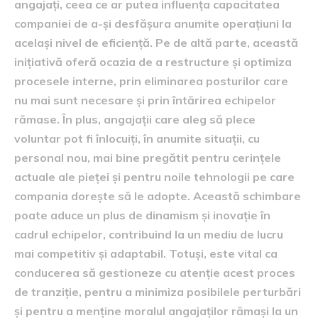
angajați, ceea ce ar putea influența capacitatea
companiei de a-și desfășura anumite operațiuni la
același nivel de eficiență. Pe de altă parte, această
inițiativă oferă ocazia de a restructure și optimiza
procesele interne, prin eliminarea posturilor care
nu mai sunt necesare și prin întărirea echipelor
rămase. În plus, angajații care aleg să plece
voluntar pot fi înlocuiți, în anumite situații, cu
personal nou, mai bine pregătit pentru cerințele
actuale ale pieței și pentru noile tehnologii pe care
compania dorește să le adopte. Această schimbare
poate aduce un plus de dinamism și inovație în
cadrul echipelor, contribuind la un mediu de lucru
mai competitiv și adaptabil. Totuși, este vital ca
conducerea să gestioneze cu atenție acest proces
de tranziție, pentru a minimiza posibilele perturbări
și pentru a menține moralul angajaților rămași la un