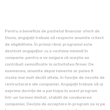
Criticile de eligibilitate pentru
voluntari
Pentru a beneficia de pachetul financiar oferit de
Dacia, angajații trebuie să respecte anumite criterii
de eligibilitate. În primul rând, programul este
destinat angajaților cu o vechime minimă în
companie, pentru a se asigura că aceștia au
contribuit semnificativ la activitatea firmei. De
asemenea, anumite departamente ar putea fi
vizate mai mult decât altele, în funcție de nevoile de
restructurare ale companiei. Angajații trebuie să-și
exprime dorința de a participa la acest program
într-un termen limitat, stabilit de conducerea
companiei. Decizia de acceptare în program se ia pe