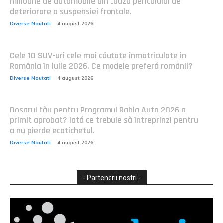
milioane de automobile din cauza pericolului de
deteriorare a suspensiei frontale.
Diverse Noutati
4 august 2026
Cele 10 SUV-uri cele mai căutate înmatriculate în
România în iulie 2026. Ce modele preferă românii?
Diverse Noutati
4 august 2026
Dosarul tău pentru Programul Rabla Auto 2026 a
primit aprobat? Iată ce trebuie să întreprinzi pentru
a nu pierde ecotichetul.
Diverse Noutati
4 august 2026
- Partenerii nostri -