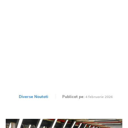
Bani generoși la plecarea
de la Dacia: 210.000 lei net
pentru cei care au lucrat
benevol.
Diverse Noutati
Publicat pe:
4 februarie 2026