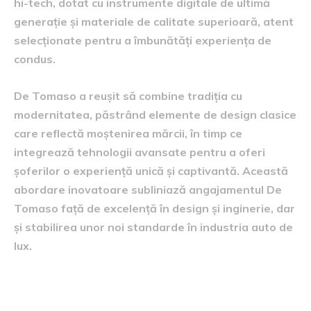
hi-tech, dotat cu instrumente digitale de ultimă
generație și materiale de calitate superioară, atent
selecționate pentru a îmbunătăți experiența de
condus.
De Tomaso a reușit să combine tradiția cu
modernitatea, păstrând elemente de design clasice
care reflectă moștenirea mărcii, în timp ce
integrează tehnologii avansate pentru a oferi
șoferilor o experiență unică și captivantă. Această
abordare inovatoare subliniază angajamentul De
Tomaso față de excelență în design și inginerie, dar
și stabilirea unor noi standarde în industria auto de
lux.
Disponibilitate și perspective