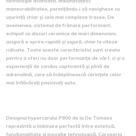
tehnologie avansată, îmbunătățesc
manevrabilitatea, permițându-i să navigheze cu
ușurință chiar și cele mai complexe trasee. De
asemenea, sistemul de frânare performant,
echipat cu discuri ceramice de mari dimensiuni,
asigură o oprire rapidă și sigură, chiar la viteze
ridicate. Toate aceste caracteristici sunt create
pentru a oferi nu doar performanțe de vârf, ci și o
experiență de condus captivantă și plină de
adrenalină, care să îndeplinească cerințele celor
mai înflăcărați pasionați auto.
Estetică și inovație în inginerie
Designul hypercarului P900 de la De Tomaso
reprezintă o îmbinare perfectă între estetică,
funcționalitate și inovație tehnologică. Caroseria