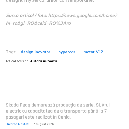
Sursa articol / foto: https://news.google.com/home?
hl=ro&gl=RO&ceid=RO%3Aro
Tags:
design inovator
hypercar
motor V12
Articol scris de:
Autorii Autoatu
Postari fresh:
Skoda Peaq demarează producția de serie. SUV-ul
electric cu capacitatea de a transporta până la 7
pasageri este realizat în Cehia.
Diverse Noutati
7 august 2026