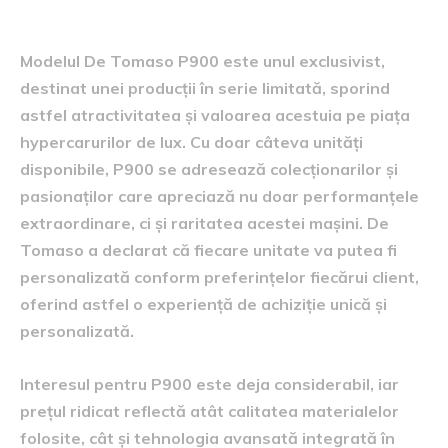
pe piață
Modelul De Tomaso P900 este unul exclusivist,
destinat unei producții în serie limitată, sporind
astfel atractivitatea și valoarea acestuia pe piața
hypercarurilor de lux. Cu doar câteva unități
disponibile, P900 se adresează colecționarilor și
pasionaților care apreciază nu doar performanțele
extraordinare, ci și raritatea acestei mașini. De
Tomaso a declarat că fiecare unitate va putea fi
personalizată conform preferințelor fiecărui client,
oferind astfel o experiență de achiziție unică și
personalizată.
Interesul pentru P900 este deja considerabil, iar
prețul ridicat reflectă atât calitatea materialelor
folosite, cât și tehnologia avansată integrată în