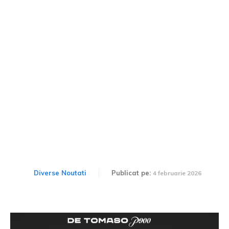
De Tomaso prezintă un
V12 de 6.2 litri, cu 900 CP
și 12.300 rpm pentru
hypercarul P900
Diverse Noutati
Publicat pe:
4 februarie 2026