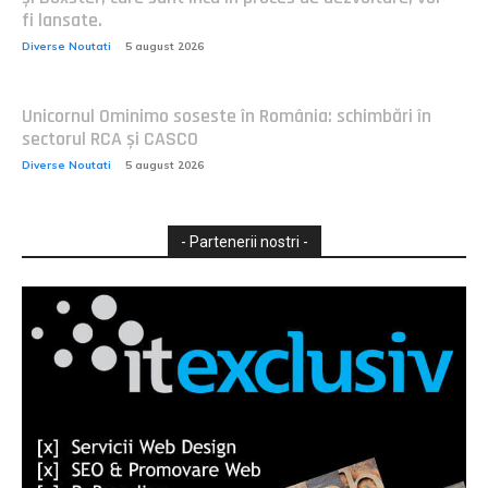
fi lansate.
Diverse Noutati
5 august 2026
Unicornul Ominimo soseste în România: schimbări în
sectorul RCA și CASCO
Diverse Noutati
5 august 2026
- Partenerii nostri -