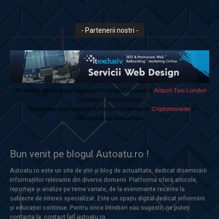
- Partenerii nostri -
- Ai nevoie de transport aeroport in Anglia? Încearcă
Airport Taxi London
.
Calitate la prețul corect.
- Companie specializata in tranzactionarea de
Criptomonede
si
infrastructura blockchain.
Bun venit pe blogul Autoatu.ro !
Autoatu.ro este un site de știri și blog de actualitate, dedicat diseminării
informațiilor relevante din diverse domenii. Platforma oferă articole,
reportaje și analize pe teme variate, de la evenimente recente la
subiecte de interes specializat. Este un spațiu digital dedicat informării
și educației continue. Pentru orice întrebări sau sugestii, ne puteți
contacta la: contact [at] autoatu.ro