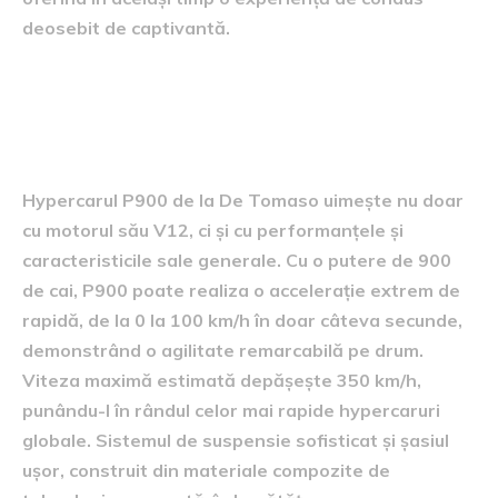
deosebit de captivantă.
Capacități și caracteristici ale
hypercarului P900
Hypercarul P900 de la De Tomaso uimește nu doar
cu motorul său V12, ci și cu performanțele și
caracteristicile sale generale. Cu o putere de 900
de cai, P900 poate realiza o accelerație extrem de
rapidă, de la 0 la 100 km/h în doar câteva secunde,
demonstrând o agilitate remarcabilă pe drum.
Viteza maximă estimată depășește 350 km/h,
punându-l în rândul celor mai rapide hypercaruri
globale. Sistemul de suspensie sofisticat și șasiul
ușor, construit din materiale compozite de