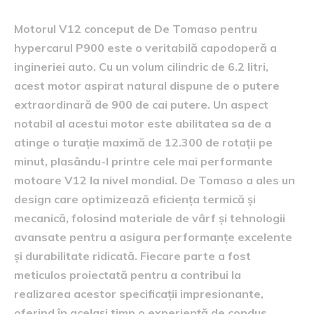
Motorul V12 conceput de De Tomaso pentru
hypercarul P900 este o veritabilă capodoperă a
ingineriei auto. Cu un volum cilindric de 6.2 litri,
acest motor aspirat natural dispune de o putere
extraordinară de 900 de cai putere. Un aspect
notabil al acestui motor este abilitatea sa de a
atinge o turație maximă de 12.300 de rotații pe
minut, plasându-l printre cele mai performante
motoare V12 la nivel mondial. De Tomaso a ales un
design care optimizează eficiența termică și
mecanică, folosind materiale de vârf și tehnologii
avansate pentru a asigura performanțe excelente
și durabilitate ridicată. Fiecare parte a fost
meticulos proiectată pentru a contribui la
realizarea acestor specificații impresionante,
oferind în același timp o experiență de condus