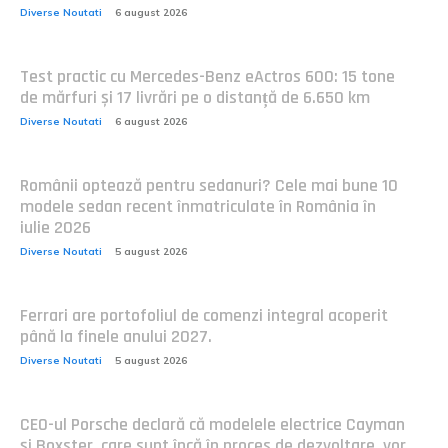
Diverse Noutati
6 august 2026
Test practic cu Mercedes-Benz eActros 600: 15 tone
de mărfuri și 17 livrări pe o distanță de 6.650 km
Diverse Noutati
6 august 2026
Românii optează pentru sedanuri? Cele mai bune 10
modele sedan recent înmatriculate în România în
iulie 2026
Diverse Noutati
5 august 2026
Ferrari are portofoliul de comenzi integral acoperit
până la finele anului 2027.
Diverse Noutati
5 august 2026
CEO-ul Porsche declară că modelele electrice Cayman
și Boxster, care sunt încă în proces de dezvoltare, vor