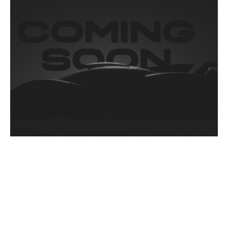
Specificatii tehnice ale
motorului V12