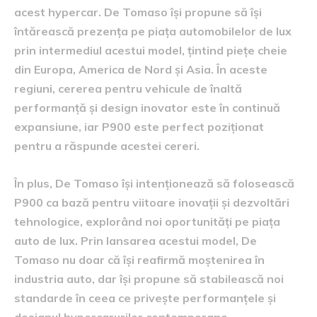
acest hypercar. De Tomaso își propune să își
întărească prezența pe piața automobilelor de lux
prin intermediul acestui model, țintind piețe cheie
din Europa, America de Nord și Asia. În aceste
regiuni, cererea pentru vehicule de înaltă
performanță și design inovator este în continuă
expansiune, iar P900 este perfect poziționat
pentru a răspunde acestei cereri.
În plus, De Tomaso își intenționează să folosească
P900 ca bază pentru viitoare inovații și dezvoltări
tehnologice, explorând noi oportunități pe piața
auto de lux. Prin lansarea acestui model, De
Tomaso nu doar că își reafirmă moștenirea în
industria auto, dar își propune să stabilească noi
standarde în ceea ce privește performanțele și
designul hypercarurilor contemporane.