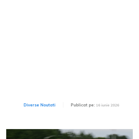
BMW X5 va dispune de 5
variante de motorizare.
Detalii despre noua
generație.
Diverse Noutati
Publicat pe:
16 iunie 2026