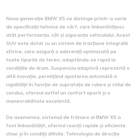
Specificații tehnice
Noua generație BMW X5 se distinge printr-o serie
de specificații tehnice de vârf, care îmbunătățesc
atât performanța, cât și siguranța vehiculului. Acest
SUV este dotat cu un sistem de tracțiune integrală
xDrive, care asigură o aderență optimizată pe
toate tipurile de teren, adaptându-se rapid la
condițiile de drum. Suspensia adaptivă reprezintă o
altă inovație, permițând ajustarea automată a
rigidității în funcție de suprafața de rulare și stilul de
condus, oferind astfel un confort sporit și o
manevrabilitate excelentă.
De asemenea, sistemul de frânare al BMW X5 a
fost îmbunătățit, oferind reacții rapide și eficiente
chiar și în condiții dificile. Tehnologia de direcție