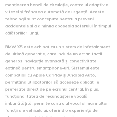
menținerea benzii de circulație, controlul adaptiv al
vitezei și frânarea automată de urgență. Aceste
tehnologii sunt concepute pentru a preveni
accidentele și a diminua oboseala șoferului în timpul
călătoriilor lungi.
BMW X5 este echipat cu un sistem de infotainment
de ultimă generație, care include un ecran tactil
generos, navigație avansată și conectivitate
extinsă pentru smartphone-uri. Sistemul este
compatibil cu Apple CarPlay și Android Auto,
permițând utilizatorilor să acceseze aplicațiile
preferate direct de pe ecranul central. În plus,
funcționalitatea de recunoaștere vocală,
îmbunătățită, permite controlul vocal al mai multor
funcții ale vehiculului, oferind o experiență de