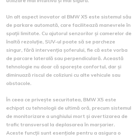
utilizare mai intuitivă și mai sigură.
Un alt aspect inovator al BMW X5 este sistemul său
de parkare automată, care facilitează manevrele în
spații limitate. Cu ajutorul senzorilor și camerelor de
înaltă rezoluție, SUV-ul poate să se parcheze
singur, fără intervenția șoferului, fie că este vorba
de parcare laterală sau perpendiculară. Această
tehnologie nu doar că sporește confortul, dar și
diminuază riscul de coliziuni cu alte vehicule sau
obstacole.
În ceea ce privește securitatea, BMW X5 este
echipat cu tehnologii de ultimă oră, precum sistemul
de monitorizare a unghiului mort și avertizarea de
trafic transversal la deplasarea în marșarier.
Aceste funcții sunt esențiale pentru a asigura o