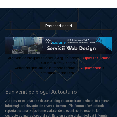
- Partenerii nostri -
- Ai nevoie de transport aeroport in Anglia? Încearcă
Airport Taxi London
.
Calitate la prețul corect.
- Companie specializata in tranzactionarea de
Criptomonede
si
infrastructura blockchain.
Bun venit pe blogul Autoatu.ro !
Autoatu.ro este un site de știri și blog de actualitate, dedicat diseminării
informațiilor relevante din diverse domenii. Platforma oferă articole,
reportaje și analize pe teme variate, de la evenimente recente la
subiecte de interes specializat. Este un spațiu digital dedicat informării