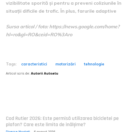
vizibilitate sporită și pentru a preveni coliziunile în
situații dificile de trafic. În plus, farurile adaptive
Sursa articol / foto: https://news.google.com/home?
hl=ro&gl=RO&ceid=RO%3Aro
Tags:
caracteristici
motorizări
tehnologie
Articol scris de:
Autorii Autoatu
Postari fresh:
Cod Rutier 2026: Este permisă utilizarea bicicletei pe
plafon? Care este limita de înălțime?
Diverse Noutati
6 august 2026