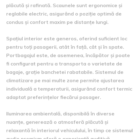
plăcută și rafinată. Scaunele sunt ergonomice și
reglabile electric, asigurând o poziție optimă de
condus și confort maxim pe distanțe lungi.
Spațiul interior este generos, oferind suficient loc
pentru toți pasagerii, atât în față, cât și în spate.
Portbagajul este, de asemenea, încăpător și poate
fi configurat pentru a transporta o varietate de
bagaje, grație banchetei rabatabile. Sistemul de
climatizare pe mai multe zone permite ajustarea
individuală a temperaturii, asigurând confort termic
adaptat preferințelor fiecărui pasager.
Iluminarea ambientală, disponibilă în diverse
nuanțe, generează o atmosferă plăcută și
relaxantă în interiorul vehiculului, în timp ce sistemul
audio premium oferă o experiență auditivă