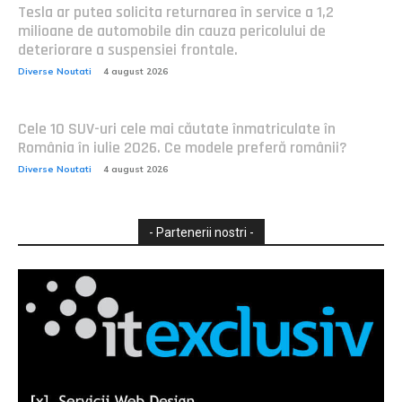
Tesla ar putea solicita returnarea în service a 1,2
milioane de automobile din cauza pericolului de
deteriorare a suspensiei frontale.
Diverse Noutati
4 august 2026
Cele 10 SUV-uri cele mai căutate înmatriculate în
România în iulie 2026. Ce modele preferă românii?
Diverse Noutati
4 august 2026
- Partenerii nostri -