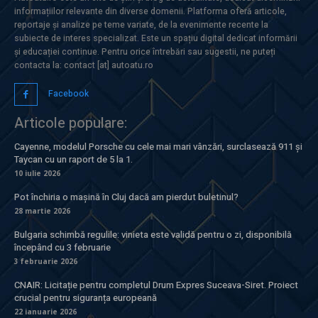
informațiilor relevante din diverse domenii. Platforma oferă articole,
reportaje și analize pe teme variate, de la evenimente recente la
subiecte de interes specializat. Este un spațiu digital dedicat informării
și educației continue. Pentru orice întrebări sau sugestii, ne puteți
contacta la: contact [at] autoatu.ro
Facebook
Articole populare:
Cayenne, modelul Porsche cu cele mai mari vânzări, surclasează 911 și
Taycan cu un raport de 5 la 1.
10 iulie 2026
Pot închiria o mașină în Cluj dacă am pierdut buletinul?
28 martie 2026
Bulgaria schimbă regulile: vinieta este validă pentru o zi, disponibilă
începând cu 3 februarie
3 februarie 2026
CNAIR: Licitație pentru completul Drum Expres Suceava-Siret. Proiect
crucial pentru siguranța europeană
22 ianuarie 2026