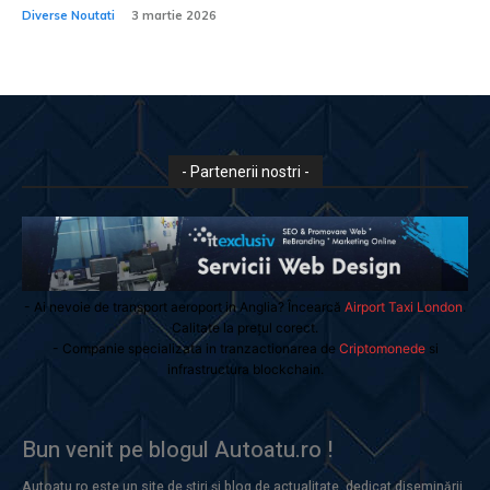
Diverse Noutati
3 martie 2026
- Partenerii nostri -
- Ai nevoie de transport aeroport in Anglia? Încearcă
Airport Taxi London
.
Calitate la prețul corect.
- Companie specializata in tranzactionarea de
Criptomonede
si
infrastructura blockchain.
Bun venit pe blogul Autoatu.ro !
Autoatu.ro este un site de știri și blog de actualitate, dedicat diseminării