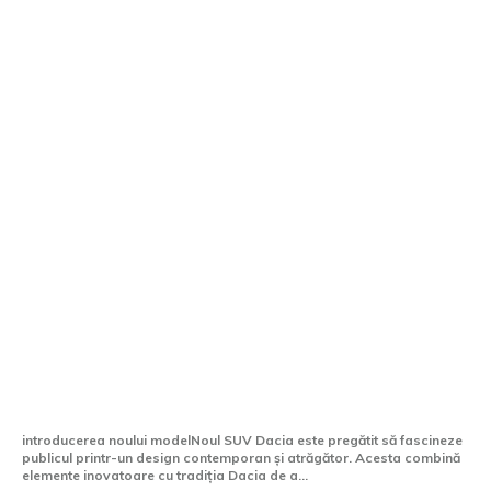
Noul SUV Dacia își va revela denumirea
pe 5 martie
introducerea noului modelNoul SUV Dacia este pregătit să fascineze
publicul printr-un design contemporan și atrăgător. Acesta combină
elemente inovatoare cu tradiția Dacia de a...