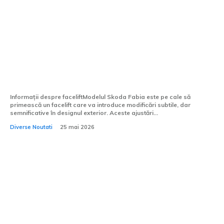
Skoda Fabia va beneficia de un update
estetic și de un motor hibrid.
Informații despre faceliftModelul Skoda Fabia este pe cale să
primească un facelift care va introduce modificări subtile, dar
semnificative în designul exterior. Aceste ajustări...
Diverse Noutati
25 mai 2026