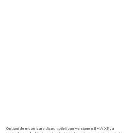
BMW X5 va dispune de 5 variante de
motorizare. Detalii despre noua
generație.
Opțiuni de motorizare disponibileNoua versiune a BMW X5 va