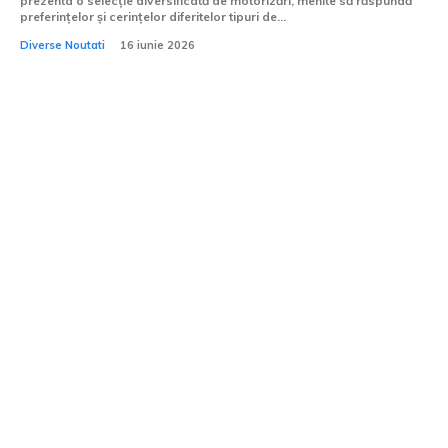
prezenta o selecție diversificată de motorizări, menite să răspundă
preferințelor și cerințelor diferitelor tipuri de...
Diverse Noutati
16 iunie 2026