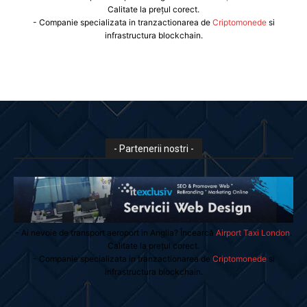
Calitate la prețul corect.
- Companie specializata in tranzactionarea de
Criptomonede
si
infrastructura blockchain.
- Partenerii nostri -
- Ai nevoie de transport aeroport in Anglia? Încearcă
Airport Taxi London
.
Calitate la prețul corect.
- Companie specializata in tranzactionarea de
Criptomonede
si
infrastructura blockchain.