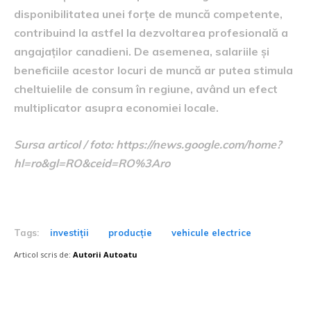
disponibilitatea unei forțe de muncă competente,
contribuind la astfel la dezvoltarea profesională a
angajaților canadieni. De asemenea, salariile și
beneficiile acestor locuri de muncă ar putea stimula
cheltuielile de consum în regiune, având un efect
multiplicator asupra economiei locale.
Sursa articol / foto: https://news.google.com/home?
hl=ro&gl=RO&ceid=RO%3Aro
Tags:
investiții
producție
vehicule electrice
Articol scris de:
Autorii Autoatu