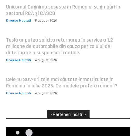
Unicornul Ominimo soseste în România: schimbări în
sectorul RCA și CASCO
Diverse Noutati
5 august 2026
Tesla ar putea solicita returnarea în service a 1,2
milioane de automobile din cauza pericolului de
deteriorare a suspensiei frontale.
Diverse Noutati
4 august 2026
Cele 10 SUV-uri cele mai căutate înmatriculate în
România în iulie 2026. Ce modele preferă românii?
Diverse Noutati
4 august 2026
- Partenerii nostri -