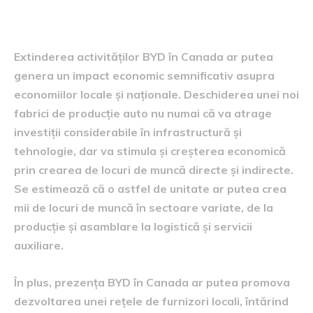
de muncă
Extinderea activităților BYD în Canada ar putea
genera un impact economic semnificativ asupra
economiilor locale și naționale. Deschiderea unei noi
fabrici de producție auto nu numai că va atrage
investiții considerabile în infrastructură și
tehnologie, dar va stimula și creșterea economică
prin crearea de locuri de muncă directe și indirecte.
Se estimează că o astfel de unitate ar putea crea
mii de locuri de muncă în sectoare variate, de la
producție și asamblare la logistică și servicii
auxiliare.
În plus, prezența BYD în Canada ar putea promova
dezvoltarea unei rețele de furnizori locali, întărind