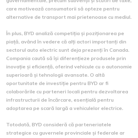
guvernamentale, precum subvenții și scutiri de taxe,
care motivează consumatorii să opteze pentru
alternative de transport mai prietenoase cu mediul.
În plus, BYD analiză competiția și poziționarea pe
piață, având în vedere că alți actori importanți din
sectorul auto electric sunt deja prezenți în Canada.
Compania caută să își diferențieze produsele prin
inovație și eficiență, oferind vehicule cu o autonomie
superioară și tehnologii avansate. O altă
oportunitate de investiție pentru BYD ar fi
colaborările cu parteneri locali pentru dezvoltarea
infrastructurii de încărcare, esențială pentru
adoptarea pe scară largă a vehiculelor electrice.
Totodată, BYD consideră că parteneriatele
strategice cu guvernele provinciale și federale ar