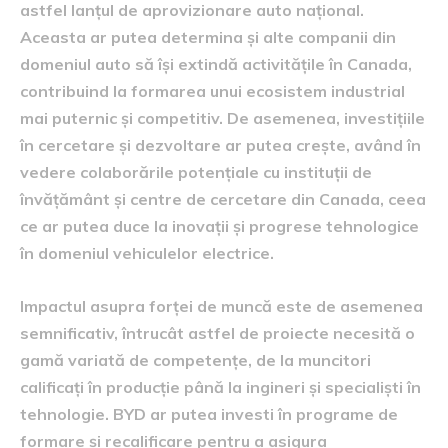
astfel lanțul de aprovizionare auto național.
Aceasta ar putea determina și alte companii din
domeniul auto să își extindă activitățile în Canada,
contribuind la formarea unui ecosistem industrial
mai puternic și competitiv. De asemenea, investițiile
în cercetare și dezvoltare ar putea crește, având în
vedere colaborările potențiale cu instituții de
învățământ și centre de cercetare din Canada, ceea
ce ar putea duce la inovații și progrese tehnologice
în domeniul vehiculelor electrice.
Impactul asupra forței de muncă este de asemenea
semnificativ, întrucât astfel de proiecte necesită o
gamă variată de competențe, de la muncitori
calificați în producție până la ingineri și specialiști în
tehnologie. BYD ar putea investi în programe de
formare și recalificare pentru a asigura