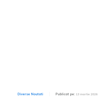
BYD ar putea începe să
producă vehicule în
Canada. Compania
evaluează posibilitatea de
a cumpăra o uzină.
Diverse Noutati
Publicat pe:
13 martie 2026