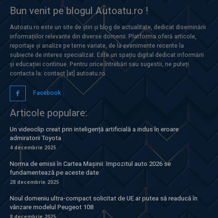
Bun venit pe blogul Autoatu.ro !
Autoatu.ro este un site de știri și blog de actualitate, dedicat diseminării
informațiilor relevante din diverse domenii. Platforma oferă articole,
reportaje și analize pe teme variate, de la evenimente recente la
subiecte de interes specializat. Este un spațiu digital dedicat informării
și educației continue. Pentru orice întrebări sau sugestii, ne puteți
contacta la: contact [at] autoatu.ro
Facebook
Articole populare:
Un videoclip creat prin inteligență artificială a indus în eroare
admiratorii Toyota
4 decembrie 2025
Norma de emisii în Cartea Mașinii: Impozitul auto 2026 se
fundamentează pe aceste date
28 decembrie 2025
Noul domeniu ultra-compact solicitat de UE ar putea să readucă în
vânzare modelul Peugeot 108
8 decembrie 2025