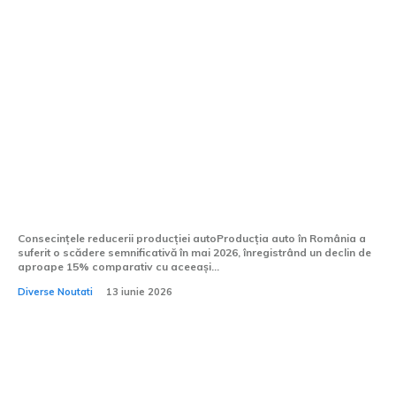
Producția auto în România a înregistrat
o diminuare de aproape 15% în mai 2026,
Dacia și Ford Otosan având un număr
total de 43.677...
Consecințele reducerii producției autoProducția auto în România a
suferit o scădere semnificativă în mai 2026, înregistrând un declin de
aproape 15% comparativ cu aceeași...
Diverse Noutati
13 iunie 2026