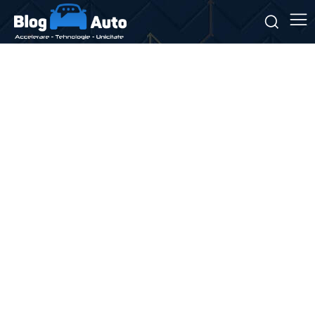
Stiri si noutati despre:
producție