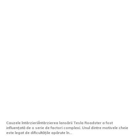
Tesla Roadster a fost amânat din nou, de
această dată „probabil” cu câteva
săptămâni.
Cauzele întârzieriiÎntârzierea lansării Tesla Roadster a fost
influențată de o serie de factori complexi. Unul dintre motivele cheie
este legat de dificultățile apărute în...