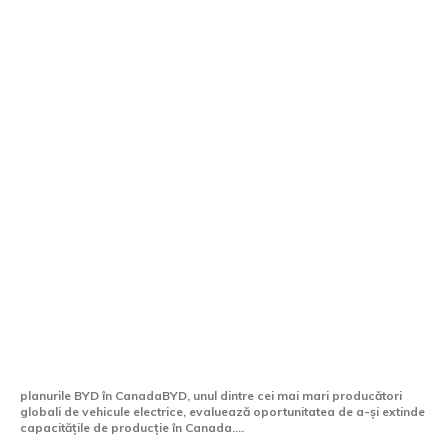
BYD ar putea începe să producă vehicule
în Canada. Compania evaluează
posibilitatea de a cumpăra o uzină.
planurile BYD în CanadaBYD, unul dintre cei mai mari producători
globali de vehicule electrice, evaluează oportunitatea de a-și extinde
capacitățile de producție în Canada....