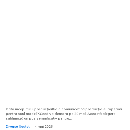
Kia începe fabricarea modelului
european nou XCeed pe 29 mai;
concurentul VW T-Roc va fi montat în
Slovacia.
Data începutului producțieiKia a comunicat că producția europeană
pentru noul model XCeed va demara pe 29 mai. Această alegere
subliniază un pas semnificativ pentru...
Diverse Noutati
4 mai 2026