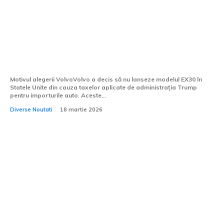
Volvo EX30 nu va fi accesibil în SUA din
cauza taxelor aplicate de Donald Trump
Motivul alegerii VolvoVolvo a decis să nu lanseze modelul EX30 în
Statele Unite din cauza taxelor aplicate de administrația Trump
pentru importurile auto. Aceste...
Diverse Noutati
18 martie 2026