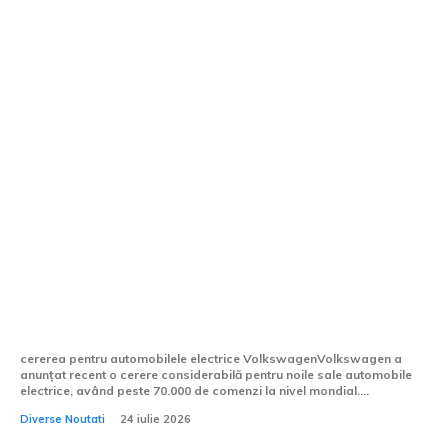
Volkswagen prezintă mai mult de 70.000
de comenzi pentru noile automobile
electrice, cele mai multe fiind pentru
ID.Polo.
cererea pentru automobilele electrice VolkswagenVolkswagen a
anunțat recent o cerere considerabilă pentru noile sale automobile
electrice, având peste 70.000 de comenzi la nivel mondial....
Diverse Noutati
24 iulie 2026