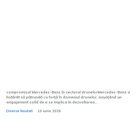
Mercedes-Benz se implică în „lupta”
dronelor: Lansarea producției și scopul
dispozitivelor de zbor.
compromisul Mercedes-Benz în sectorul dronelorMercedes-Benz a
hotărât să pătrundă cu forță în domeniul dronelor, anunțând un
angajament solid de a se implica în dezvoltarea...
Diverse Noutati
10 iunie 2026