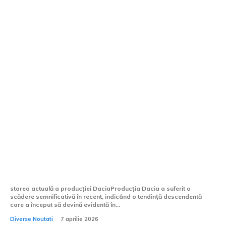
Producția Dacia în declin, iar Renault își
revizuiește strategia pentru Europa
starea actuală a producției DaciaProducția Dacia a suferit o
scădere semnificativă în recent, indicând o tendință descendentă
care a început să devină evidentă în...
Diverse Noutati
7 aprilie 2026