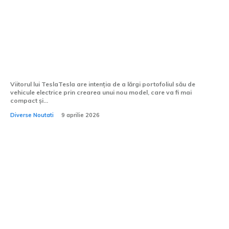
Tesla intenționează să creeze un nou
model electric, mai mic și mai ieftin
decât Model 3
Viitorul lui TeslaTesla are intenția de a lărgi portofoliul său de
vehicule electrice prin crearea unui nou model, care va fi mai
compact și...
Diverse Noutati
9 aprilie 2026