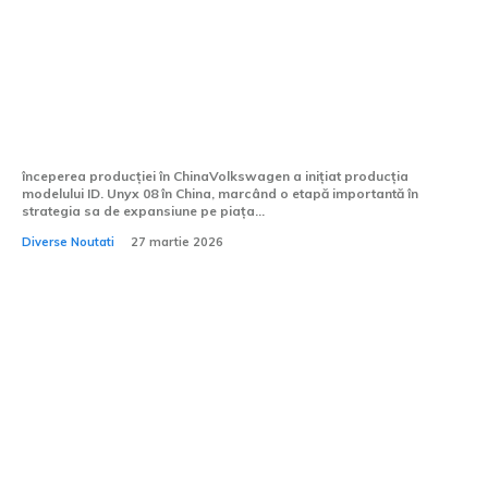
Volkswagen dă startul producției
modelului ID. Unyx 08 în China. SUV-ul a
fost dezvoltat în numai doi ani.
începerea producției în ChinaVolkswagen a inițiat producția
modelului ID. Unyx 08 în China, marcând o etapă importantă în
strategia sa de expansiune pe piața...
Diverse Noutati
27 martie 2026