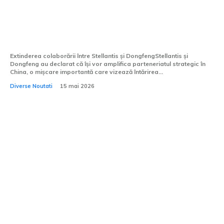
parteneriatul în China: noi variante
Peugeot și Jeep vor fi produse la Wuhan
începând cu 2027.
Extinderea colaborării între Stellantis și DongfengStellantis și
Dongfeng au declarat că își vor amplifica parteneriatul strategic în
China, o mișcare importantă care vizează întărirea...
Diverse Noutati
15 mai 2026