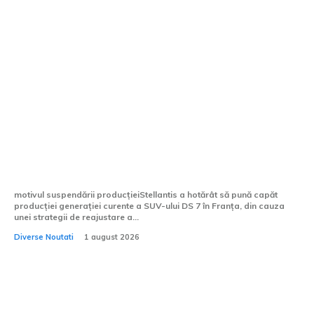
Stellantis întrerupe fabricația în Franța
a versiunii anterioare a SUV-ului DS 7,
noua variantă urmând să fie montată în
Italia.
motivul suspendării producțieiStellantis a hotărât să pună capăt
producției generației curente a SUV-ului DS 7 în Franța, din cauza
unei strategii de reajustare a...
Diverse Noutati
1 august 2026