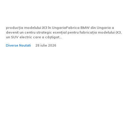
producție de 50.000 de unități ale
modelului iX3, în doar nouă luni de la
începutul producției de...
producția modelului iX3 în UngariaFabrica BMW din Ungaria a
devenit un centru strategic esențial pentru fabricația modelului iX3,
un SUV electric care a câștigat...
Diverse Noutati
28 iulie 2026