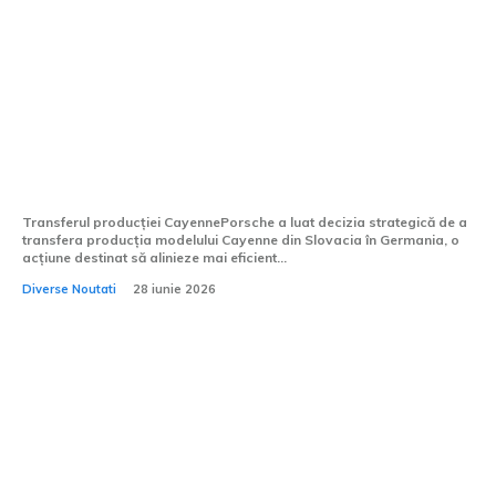
Porsche moves Cayenne manufacturing
from Slovakia to Germany. This choice
may preserve jobs, but it carries a
significant stipulation.
Transferul producției CayennePorsche a luat decizia strategică de a
transfera producția modelului Cayenne din Slovacia în Germania, o
acțiune destinat să alinieze mai eficient...
Diverse Noutati
28 iunie 2026