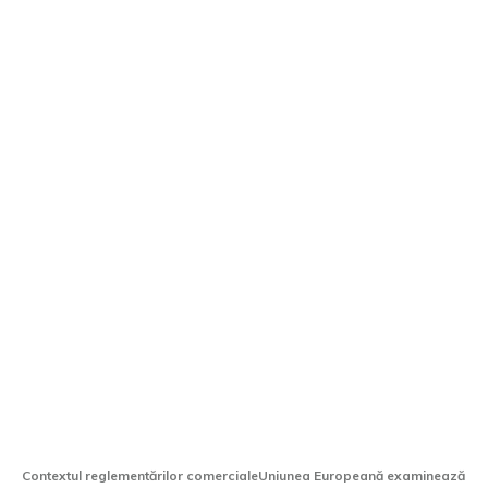
Uniunea Europeană ar putea stabili taxe
pentru automobilele hibride plug-in
fabricate în China
Contextul reglementărilor comercialeUniunea Europeană examinează