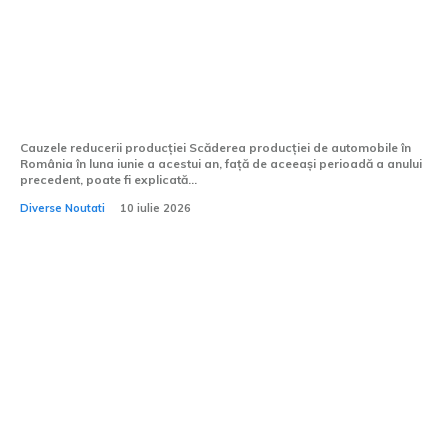
Declinul fabricației de vehicule în
România: diminuare de 16% în iunie față
de anul precedent
Cauzele reducerii producției Scăderea producției de automobile în
România în luna iunie a acestui an, față de aceeași perioadă a anului
precedent, poate fi explicată...
Diverse Noutati
10 iulie 2026