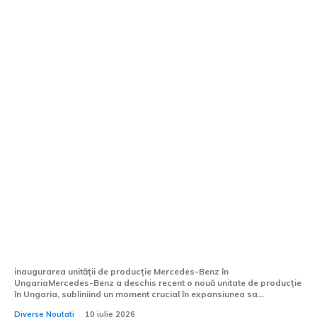
Mercedes-Benz deschide în Ungaria cea
mai vastă uzină din Europa, având totuși
discuții în schimb.
inaugurarea unității de producție Mercedes-Benz în
UngariaMercedes-Benz a deschis recent o nouă unitate de producție
în Ungaria, subliniind un moment crucial în expansiunea sa...
Diverse Noutati
10 iulie 2026