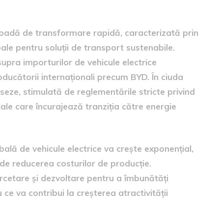
culelor electrice
erioadă de transformare rapidă, caracterizată prin
ale pentru soluții de transport sustenabile.
supra importurilor de vehicule electrice
ducătorii internaționali precum BYD. În ciuda
eze, stimulată de reglementările stricte privind
tale care încurajează tranziția către energie
ală de vehicule electrice va crește exponențial,
i de reducerea costurilor de producție.
ercetare și dezvoltare pentru a îmbunătăți
 ce va contribui la creșterea atractivității