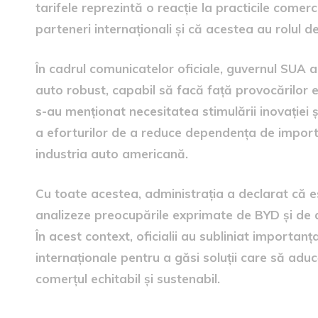
tarifele reprezintă o reacție la practicile comer
parteneri internaționali și că acestea au rolul d
În cadrul comunicatelor oficiale, guvernul SUA a
auto robust, capabil să facă față provocărilor
s-au menționat necesitatea stimulării inovației ș
a eforturilor de a reduce dependența de import
industria auto americană.
Cu toate acestea, administrația a declarat că e
analizeze preocupările exprimate de BYD și de alț
În acest context, oficialii au subliniat importanț
internaționale pentru a găsi soluții care să adu
comerțul echitabil și sustenabil.