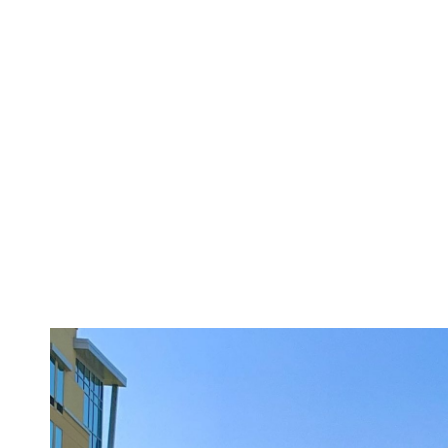
BYD dă în jud