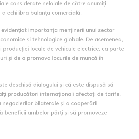
ciale considerate neloiale de către anumiți
e a echilibra balanța comercială.
 evidențiat importanța menținerii unui sector
 economice și tehnologice globale. De asemenea,
i producției locale de vehicule electrice, ca parte
uri și de a promova locurile de muncă în
ste deschisă dialogului și că este dispusă să
i producători internaționali afectați de tarife.
a negocierilor bilaterale și a cooperării
că beneficii ambelor părți și să promoveze