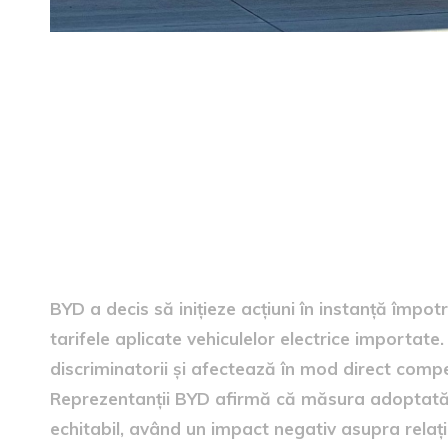
Motivul acțiunii legale
BYD a decis să inițieze acțiuni în instanță împo
tarifele aplicate vehiculelor electrice importat
discriminatorii și afectează în mod direct compe
Reprezentanții BYD afirmă că măsura adoptată de
echitabil, având un impact negativ asupra relați