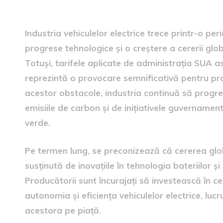
Perspectivele industriei vehi
Industria vehiculelor electrice trece printr-o p
progrese tehnologice și o creștere a cererii glob
Totuși, tarifele aplicate de administrația SUA a
reprezintă o provocare semnificativă pentru pro
acestor obstacole, industria continuă să progres
emisiile de carbon și de inițiativele guvernamen
verde.
Pe termen lung, se preconizează că cererea glob
susținută de inovațiile în tehnologia bateriilor ș
Producătorii sunt încurajați să investească în c
autonomia și eficiența vehiculelor electrice, lucru
acestora pe piață.