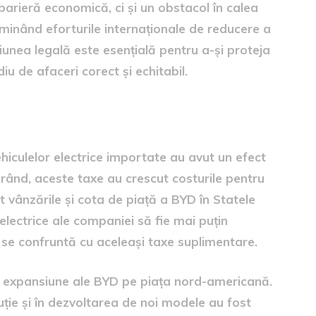
arieră economică, ci și un obstacol în calea
ubminând eforturile internaționale de reducere a
unea legală este esențială pentru a-și proteja
u de afaceri corect și echitabil.
BYD
iculelor electrice importate au avut un efect
 rând, aceste taxe au crescut costurile pentru
 vânzările și cota de piață a BYD în Statele
 electrice ale companiei să fie mai puțin
u se confruntă cu aceleași taxe suplimentare.
e expansiune ale BYD pe piața nord-americană.
buție și în dezvoltarea de noi modele au fost