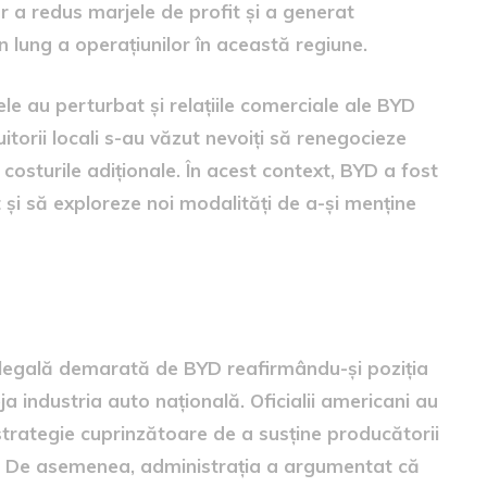
or a redus marjele de profit și a generat
en lung a operațiunilor în această regiune.
ele au perturbat și relațiile comerciale ale BYD
uitorii locali s-au văzut nevoiți să renegocieze
costurile adiționale. În acest context, BYD a fost
 și să exploreze noi modalități de a-și menține
ricane
 legală demarată de BYD reafirmându-și poziția
ja industria auto națională. Oficialii americani au
 strategie cuprinzătoare de a susține producătorii
il. De asemenea, administrația a argumentat că