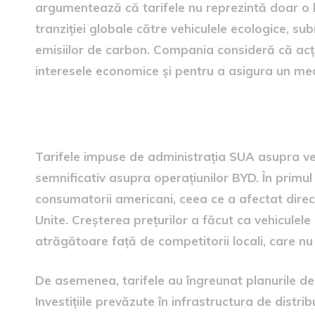
argumentează că tarifele nu reprezintă doar o b
tranziției globale către vehiculele ecologice, s
emisiilor de carbon. Compania consideră că acți
interesele economice și pentru a asigura un medi
Impactul tarifelor asupra 
Tarifele impuse de administrația SUA asupra veh
semnificativ asupra operațiunilor BYD. În primul
consumatorii americani, ceea ce a afectat direct
Unite. Creșterea prețurilor a făcut ca vehiculele
atrăgătoare față de competitorii locali, care n
De asemenea, tarifele au îngreunat planurile d
Investițiile prevăzute în infrastructura de distri