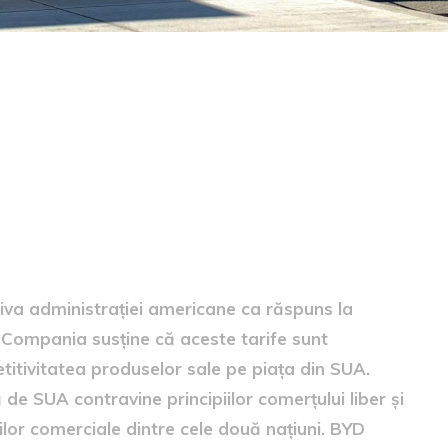
triva administrației americane ca răspuns la
e. Compania susține că aceste tarife sunt
titivitatea produselor sale pe piața din SUA.
 SUA contravine principiilor comerțului liber și
ilor comerciale dintre cele două națiuni. BYD