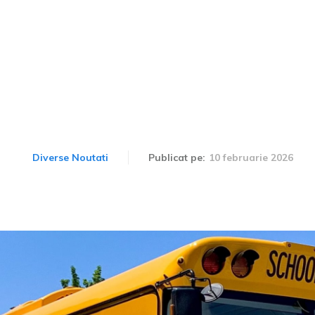
ecată guvernul SUA pent
vehiculelor electrice
10 februarie 2026
Diverse Noutati
Publicat pe: