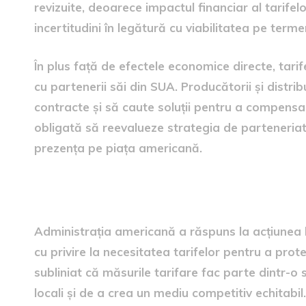
revizuite, deoarece impactul financiar al tarifel
incertitudini în legătură cu viabilitatea pe term
În plus față de efectele economice directe, tarif
cu partenerii săi din SUA. Producătorii și distrib
contracte și să caute soluții pentru a compensa 
obligată să reevalueze strategia de parteneriat
prezența pe piața americană.
Reacția administrației ame
Administrația americană a răspuns la acțiunea
cu privire la necesitatea tarifelor pentru a prote
subliniat că măsurile tarifare fac parte dintr-o
locali și de a crea un mediu competitiv echitab