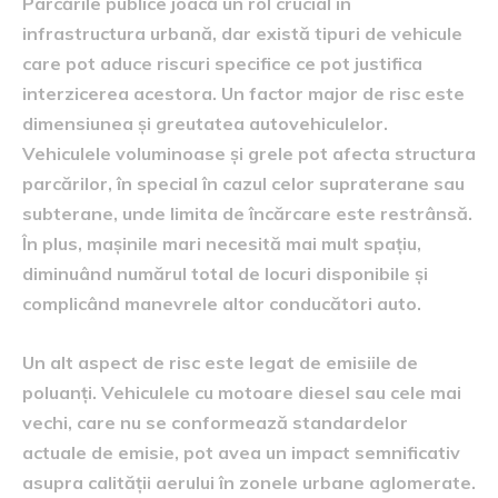
Parcările publice joacă un rol crucial în
infrastructura urbană, dar există tipuri de vehicule
care pot aduce riscuri specifice ce pot justifica
interzicerea acestora. Un factor major de risc este
dimensiunea și greutatea autovehiculelor.
Vehiculele voluminoase și grele pot afecta structura
parcărilor, în special în cazul celor supraterane sau
subterane, unde limita de încărcare este restrânsă.
În plus, mașinile mari necesită mai mult spațiu,
diminuând numărul total de locuri disponibile și
complicând manevrele altor conducători auto.
Un alt aspect de risc este legat de emisiile de
poluanți. Vehiculele cu motoare diesel sau cele mai
vechi, care nu se conformează standardelor
actuale de emisie, pot avea un impact semnificativ
asupra calității aerului în zonele urbane aglomerate.