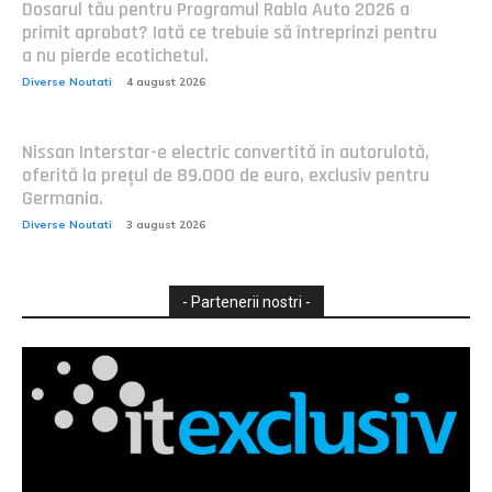
Dosarul tău pentru Programul Rabla Auto 2026 a
primit aprobat? Iată ce trebuie să întreprinzi pentru
a nu pierde ecotichetul.
Diverse Noutati
4 august 2026
Nissan Interstar-e electric convertită în autorulotă,
oferită la prețul de 89.000 de euro, exclusiv pentru
Germania.
Diverse Noutati
3 august 2026
- Partenerii nostri -