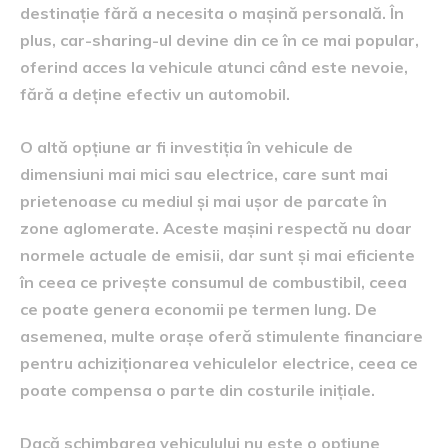
destinație fără a necesita o mașină personală. În
plus, car-sharing-ul devine din ce în ce mai popular,
oferind acces la vehicule atunci când este nevoie,
fără a deține efectiv un automobil.
O altă opțiune ar fi investiția în vehicule de
dimensiuni mai mici sau electrice, care sunt mai
prietenoase cu mediul și mai ușor de parcate în
zone aglomerate. Aceste mașini respectă nu doar
normele actuale de emisii, dar sunt și mai eficiente
în ceea ce privește consumul de combustibil, ceea
ce poate genera economii pe termen lung. De
asemenea, multe orașe oferă stimulente financiare
pentru achiziționarea vehiculelor electrice, ceea ce
poate compensa o parte din costurile inițiale.
Dacă schimbarea vehiculului nu este o opțiune