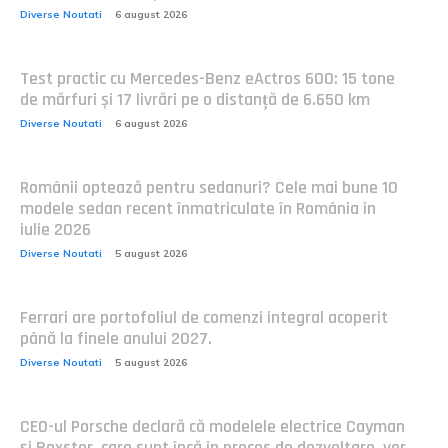
Diverse Noutati
6 august 2026
Test practic cu Mercedes-Benz eActros 600: 15 tone
de mărfuri și 17 livrări pe o distanță de 6.650 km
Diverse Noutati
6 august 2026
Românii optează pentru sedanuri? Cele mai bune 10
modele sedan recent înmatriculate în România în
iulie 2026
Diverse Noutati
5 august 2026
Ferrari are portofoliul de comenzi integral acoperit
până la finele anului 2027.
Diverse Noutati
5 august 2026
CEO-ul Porsche declară că modelele electrice Cayman
și Boxster, care sunt încă în proces de dezvoltare, vor