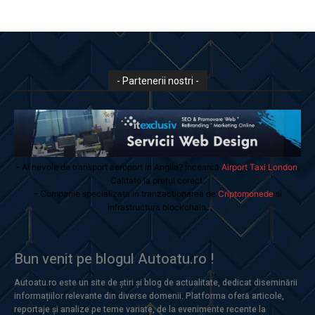
- Partenerii nostri -
- Ai nevoie de transport aeroport in Anglia? Încearcă
Airport Taxi London
.
Calitate la prețul corect.
- Companie specializata in tranzactionarea de
Criptomonede
si
infrastructura blockchain.
Bun venit pe blogul Autoatu.ro !
Autoatu.ro este un site de știri și blog de actualitate, dedicat diseminării
informațiilor relevante din diverse domenii. Platforma oferă articole,
reportaje și analize pe teme variate, de la evenimente recente la