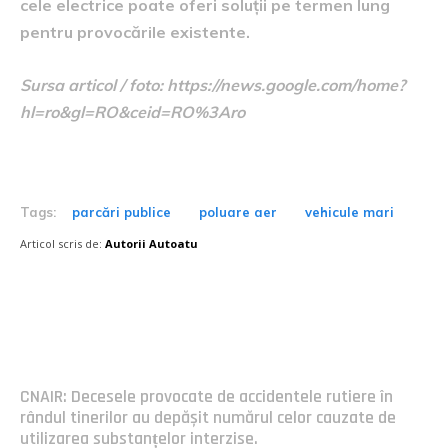
cele electrice poate oferi soluții pe termen lung
pentru provocările existente.
Sursa articol / foto: https://news.google.com/home?
hl=ro&gl=RO&ceid=RO%3Aro
Tags:
parcări publice
poluare aer
vehicule mari
Articol scris de:
Autorii Autoatu
Postari fresh:
CNAIR: Decesele provocate de accidentele rutiere în
rândul tinerilor au depășit numărul celor cauzate de
utilizarea substanțelor interzise.