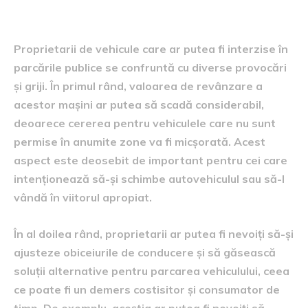
proprietarilor
Proprietarii de vehicule care ar putea fi interzise în
parcările publice se confruntă cu diverse provocări
și griji. În primul rând, valoarea de revânzare a
acestor mașini ar putea să scadă considerabil,
deoarece cererea pentru vehiculele care nu sunt
permise în anumite zone va fi micșorată. Acest
aspect este deosebit de important pentru cei care
intenționează să-și schimbe autovehiculul sau să-l
vândă în viitorul apropiat.
În al doilea rând, proprietarii ar putea fi nevoiți să-și
ajusteze obiceiurile de conducere și să găsească
soluții alternative pentru parcarea vehiculului, ceea
ce poate fi un demers costisitor și consumator de
timp. De exemplu, aceștia ar putea fi nevoiți să