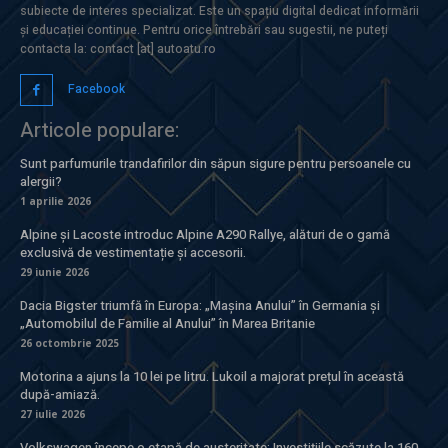
subiecte de interes specializat. Este un spațiu digital dedicat informării
și educației continue. Pentru orice întrebări sau sugestii, ne puteți
contacta la: contact [at] autoatu.ro
Facebook
Articole populare:
Sunt parfumurile trandafirilor din săpun sigure pentru persoanele cu
alergii?
1 aprilie 2026
Alpine și Lacoste introduc Alpine A290 Rallye, alături de o gamă
exclusivă de vestimentație și accesorii.
29 iunie 2026
Dacia Bigster triumfă în Europa: „Mașina Anului” în Germania și
„Automobilul de Familie al Anului” în Marea Britanie
26 octombrie 2025
Motorina a ajuns la 10 lei pe litru. Lukoil a majorat prețul în această
după-amiază.
27 iulie 2026
Volkswagen începe o etapă de austeritate: Investițiile scăzute la 160