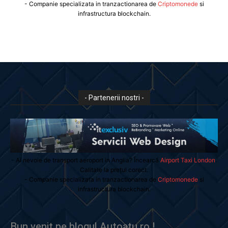
- Companie specializata in tranzactionarea de
Criptomonede
si
infrastructura blockchain.
- Partenerii nostri -
- Ai nevoie de transport aeroport in Anglia? Încearcă
Airport Taxi London
.
Calitate la prețul corect.
- Companie specializata in tranzactionarea de
Criptomonede
si
infrastructura blockchain.
Bun venit pe blogul Autoatu.ro !