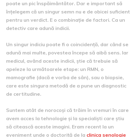
poate un pic înspăimântător. Dar e important să
înțelegem că un singur semn nu e de obicei suficient
pentru un verdict. E o combinație de factori. Ca un
detectiv care adună indicii.
Un singur indiciu poate fi o coincidență, dar când se
adună mai multe, povestea începe să aibă sens. Iar
medicul, având aceste indicii, știe că trebuie să
apeleze la următoarele etape: un RMN, o
mamografie (dacă e vorba de sân), sau o biopsie,
care este singura metodă de a pune un diagnostic
de certitudine.
Suntem atât de norocoși că trăim în vremuri în care
avem acces la tehnologie și la specialiști care știu
să citească aceste imagini. Eram recent la un
eveniment unde o doctoriță de la
clinica senologie