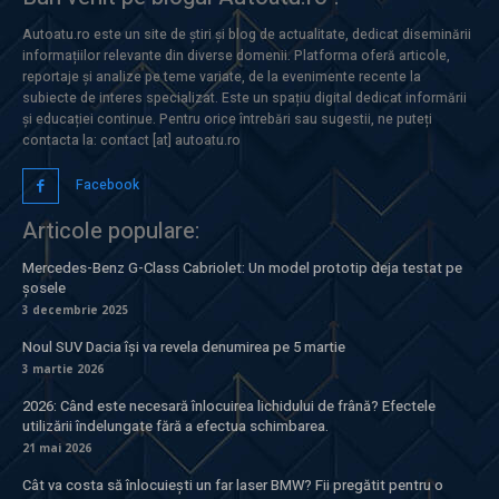
Autoatu.ro este un site de știri și blog de actualitate, dedicat diseminării
informațiilor relevante din diverse domenii. Platforma oferă articole,
reportaje și analize pe teme variate, de la evenimente recente la
subiecte de interes specializat. Este un spațiu digital dedicat informării
și educației continue. Pentru orice întrebări sau sugestii, ne puteți
contacta la: contact [at] autoatu.ro
Facebook
Articole populare:
Mercedes-Benz G-Class Cabriolet: Un model prototip deja testat pe
șosele
3 decembrie 2025
Noul SUV Dacia își va revela denumirea pe 5 martie
3 martie 2026
2026: Când este necesară înlocuirea lichidului de frână? Efectele
utilizării îndelungate fără a efectua schimbarea.
21 mai 2026
Cât va costa să înlocuiești un far laser BMW? Fii pregătit pentru o