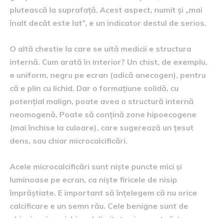
plutească la suprafață. Acest aspect, numit și „mai
înalt decât este lat”, e un indicator destul de serios.
O altă chestie la care se uită medicii e structura
internă. Cum arată în interior? Un chist, de exemplu,
e uniform, negru pe ecran (adică anecogen), pentru
că e plin cu lichid. Dar o formațiune solidă, cu
potențial malign, poate avea o structură internă
neomogenă. Poate să conțină zone hipoecogene
(mai închise la culoare), care sugerează un țesut
dens, sau chiar microcalcificări.
Acele microcalcificări sunt niște puncte mici și
luminoase pe ecran, ca niște firicele de nisip
împrăștiate. E important să înțelegem că nu orice
calcificare e un semn rău. Cele benigne sunt de