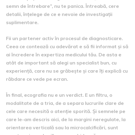
semn de întrebare”, nu te panica. Întreabă, cere
detalii, înțelege de ce e nevoie de investigații
suplimentare.
Fii un partener activ în procesul de diagnosticare.
Ceea ce contează cu adevărat e să fii informat și să
ai încredere în expertiza medicului tău. De asta e
atât de important să alegi un specialist bun, cu
experiență, care nu se grăbește și care îți explică cu
răbdare ce vede pe ecran.
În final, ecografia nu e un verdict. E un filtru, o
modalitate de a tria, de a separa lucrurile clare de
cele care necesită o atenție sporită. Și semnele pe
care le-am descris aici, de la margini neregulate, la
orientarea verticală sau la microcalcificări, sunt