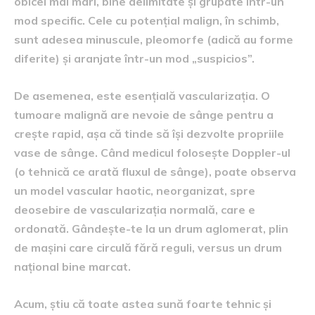
obicei mai mari, bine delimitate și grupate într-un
mod specific. Cele cu potențial malign, în schimb,
sunt adesea minuscule, pleomorfe (adică au forme
diferite) și aranjate într-un mod „suspicios”.
De asemenea, este esențială vascularizația. O
tumoare malignă are nevoie de sânge pentru a
crește rapid, așa că tinde să își dezvolte propriile
vase de sânge. Când medicul folosește Doppler-ul
(o tehnică ce arată fluxul de sânge), poate observa
un model vascular haotic, neorganizat, spre
deosebire de vascularizația normală, care e
ordonată. Gândește-te la un drum aglomerat, plin
de mașini care circulă fără reguli, versus un drum
național bine marcat.
Acum, știu că toate astea sună foarte tehnic și