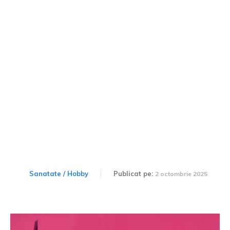
Când ecografia ridică un
semn de întrebare –
semnele care ne pun pe
gânduri
Sanatate / Hobby
Publicat pe:
2 octombrie 2025