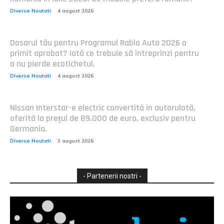
Diverse Noutati
4 august 2026
Dosarul tău pentru Programul Rabla Auto 2026 a
primit aprobat? Iată ce trebuie să întreprinzi pentru
a nu pierde ecotichetul.
Diverse Noutati
4 august 2026
Nissan Interstar-e electric convertită în autorulotă,
oferită la prețul de 89.000 de euro, exclusiv pentru
Germania.
Diverse Noutati
3 august 2026
- Partenerii nostri -