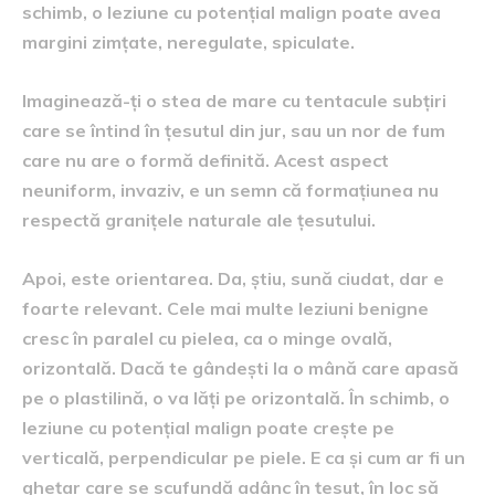
schimb, o leziune cu potențial malign poate avea
margini zimțate, neregulate, spiculate.
Imaginează-ți o stea de mare cu tentacule subțiri
care se întind în țesutul din jur, sau un nor de fum
care nu are o formă definită. Acest aspect
neuniform, invaziv, e un semn că formațiunea nu
respectă granițele naturale ale țesutului.
Apoi, este orientarea. Da, știu, sună ciudat, dar e
foarte relevant. Cele mai multe leziuni benigne
cresc în paralel cu pielea, ca o minge ovală,
orizontală. Dacă te gândești la o mână care apasă
pe o plastilină, o va lăți pe orizontală. În schimb, o
leziune cu potențial malign poate crește pe
verticală, perpendicular pe piele. E ca și cum ar fi un
ghețar care se scufundă adânc în țesut, în loc să