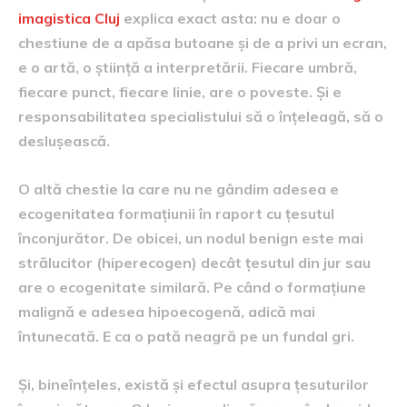
imagistica Cluj
explica exact asta: nu e doar o
chestiune de a apăsa butoane și de a privi un ecran,
e o artă, o știință a interpretării. Fiecare umbră,
fiecare punct, fiecare linie, are o poveste. Și e
responsabilitatea specialistului să o înțeleagă, să o
deslușească.
O altă chestie la care nu ne gândim adesea e
ecogenitatea formațiunii în raport cu țesutul
înconjurător. De obicei, un nodul benign este mai
strălucitor (hiperecogen) decât țesutul din jur sau
are o ecogenitate similară. Pe când o formațiune
malignă e adesea hipoecogenă, adică mai
întunecată. E ca o pată neagră pe un fundal gri.
Și, bineînțeles, există și efectul asupra țesuturilor