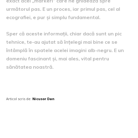
exact acei „markeri” care ne ghidează spre
următorul pas. E un proces, iar primul pas, cel al
ecografiei, e pur și simplu fundamental.
Sper că aceste informații, chiar dacă sunt un pic
tehnice, te-au ajutat să înțelegi mai bine ce se
întâmplă în spatele acelei imagini alb-negru. E un
domeniu fascinant și, mai ales, vital pentru
sănătatea noastră.
Articol scris de:
Nicusor Dan
Postari fresh: