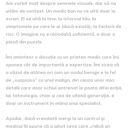
Am vorbit mult despre semnele vizuale, dar să nu
uităm de context. Un medic bun nu se uită doar la
ecran. El se uită la tine, la istoricul tău, la
simptomele pe care le ai (dacă există), la factorii de
risc. O imagine nu e niciodată suficientă, e doar o
piesă din puzzle.
Îmi amintesc o discuție cu un prieten medic care îmi
spunea cât de importantă e expertiza. Îmi zicea că
a văzut de atâtea ori cum un nodul benign e la fel
de „suspicios” ca unul malign, din cauza unor mici
detalii care doar ochiul antrenat le poate diferenția.
Iar tehnologia, chiar și cea de ultimă generație, e
doar un instrument în mâna unui specialist.
Așadar, dacă vreodată mergi la un control și
medicul îți spune că a găsit ceva care „ridică un