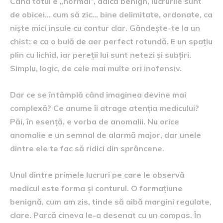
Când totul e „normal”, adică benign, lucrurile sunt
de obicei… cum să zic… bine delimitate, ordonate, ca
niște mici insule cu contur clar. Gândește-te la un
chist: e ca o bulă de aer perfect rotundă. E un spațiu
plin cu lichid, iar pereții lui sunt netezi și subțiri.
Simplu, logic, de cele mai multe ori inofensiv.
Dar ce se întâmplă când imaginea devine mai
complexă? Ce anume îi atrage atenția medicului?
Păi, în esență, e vorba de anomalii. Nu orice
anomalie e un semnal de alarmă major, dar unele
dintre ele te fac să ridici din sprâncene.
Unul dintre primele lucruri pe care le observă
medicul este forma și conturul. O formațiune
benignă, cum am zis, tinde să aibă margini regulate,
clare. Parcă cineva le-a desenat cu un compas. În