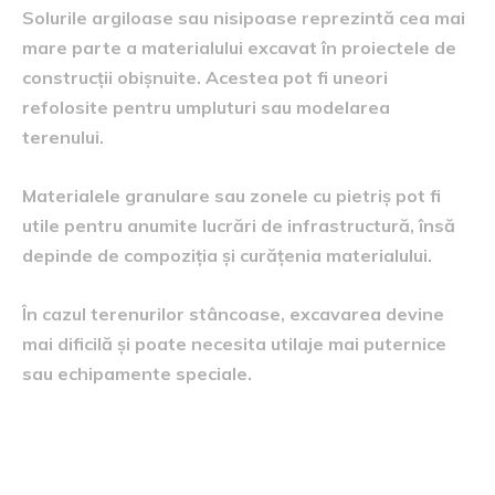
Solurile argiloase sau nisipoase reprezintă cea mai
mare parte a materialului excavat în proiectele de
construcții obișnuite. Acestea pot fi uneori
refolosite pentru umpluturi sau modelarea
terenului.
Materialele granulare sau zonele cu pietriș pot fi
utile pentru anumite lucrări de infrastructură, însă
depinde de compoziția și curățenia materialului.
În cazul terenurilor stâncoase, excavarea devine
mai dificilă și poate necesita utilaje mai puternice
sau echipamente speciale.
Situațiile în care pământul
excavat poate fi refolosit