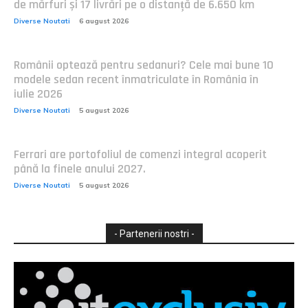
de mărfuri și 17 livrări pe o distanță de 6.650 km
Diverse Noutati
6 august 2026
Românii optează pentru sedanuri? Cele mai bune 10
modele sedan recent înmatriculate în România în
iulie 2026
Diverse Noutati
5 august 2026
Ferrari are portofoliul de comenzi integral acoperit
până la finele anului 2027.
Diverse Noutati
5 august 2026
- Partenerii nostri -