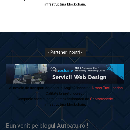
infrastructura blockchain.
- Partenerii nostri -
- Ai nevoie de transport aeroport in Anglia? Încearcă
Airport Taxi London
.
Calitate la prețul corect.
- Companie specializata in tranzactionarea de
Criptomonede
si
infrastructura blockchain.
Bun venit pe blogul Autoatu.ro !