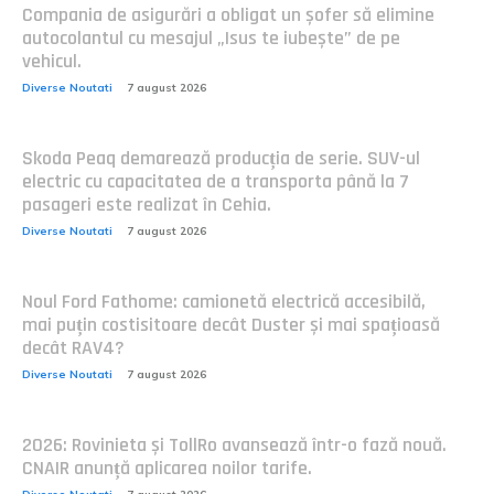
Compania de asigurări a obligat un șofer să elimine
autocolantul cu mesajul „Isus te iubește” de pe
vehicul.
Diverse Noutati
7 august 2026
Skoda Peaq demarează producția de serie. SUV-ul
electric cu capacitatea de a transporta până la 7
pasageri este realizat în Cehia.
Diverse Noutati
7 august 2026
Noul Ford Fathome: camionetă electrică accesibilă,
mai puțin costisitoare decât Duster și mai spațioasă
decât RAV4?
Diverse Noutati
7 august 2026
2026: Rovinieta și TollRo avansează într-o fază nouă.
CNAIR anunță aplicarea noilor tarife.