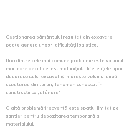
gestionarea materialului
excavat
Gestionarea pământului rezultat din excavare
poate genera uneori dificultăți logistice.
Una dintre cele mai comune probleme este volumul
mai mare decât cel estimat inițial. Diferențele apar
deoarece solul excavat își mărește volumul după
scoaterea din teren, fenomen cunoscut în
construcții ca „afânare”.
O altă problemă frecventă este spațiul limitat pe
șantier pentru depozitarea temporară a
materialului.