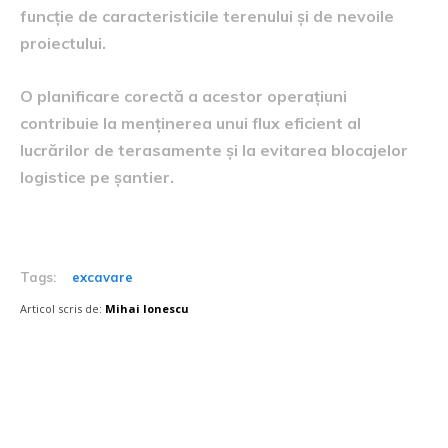
funcție de caracteristicile terenului și de nevoile
proiectului.
O planificare corectă a acestor operațiuni
contribuie la menținerea unui flux eficient al
lucrărilor de terasamente și la evitarea blocajelor
logistice pe șantier.
Tags:
excavare
Articol scris de:
Mihai Ionescu
Postari fresh: