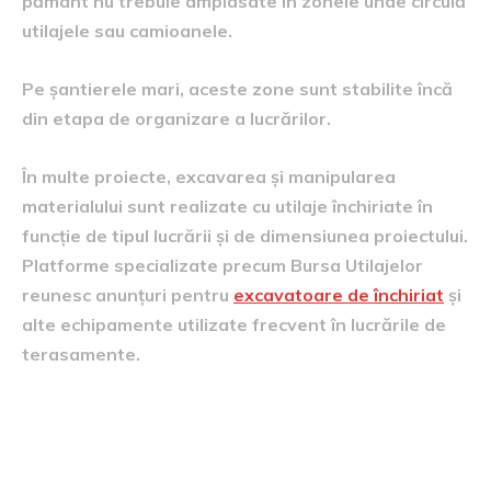
pământ nu trebuie amplasate în zonele unde circulă
utilajele sau camioanele.
Pe șantierele mari, aceste zone sunt stabilite încă
din etapa de organizare a lucrărilor.
În multe proiecte, excavarea și manipularea
materialului sunt realizate cu utilaje închiriate în
funcție de tipul lucrării și de dimensiunea proiectului.
Platforme specializate precum Bursa Utilajelor
reunesc anunțuri pentru
excavatoare de închiriat
și
alte echipamente utilizate frecvent în lucrările de
terasamente.
Transportul pământului în
afara șantierului