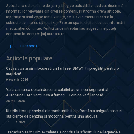
Autoatu.ro este un site de știri și blog de actualitate, dedicat diseminării
informațiilor relevante din diverse domenii. Platforma oferă articole,
reportaje și analize pe teme variate, de la evenimente recente la
subiecte de interes specializat. Este un spațiu digital dedicat informării
și educației continue. Pentru orice întrebări sau sugestii, ne puteți
contacta la: contact [at] autoatu.ro
Facebook
Articole populare:
Cât va costa să înlocuiești un far laser BMW? Fii pregătit pentru o
surpriză!
9 martie 2026
Vara va marca deschiderea circulației pe un nou segment al
Autostrăzii A0: Secțiunea Afumați – Cernica va fi lansată.
26 mai 2026
Distribuitorul principal de combustibili din România asigură stocuri
suficiente de benzină și motorină pentru luna august.
31 iulie 2026
Tragedia Saab: Cum excelența a condus la sfârșitul unei legende a