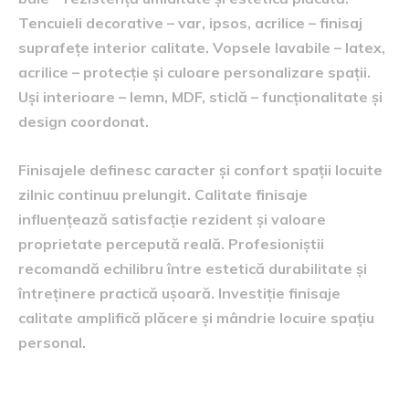
Tencuieli decorative – var, ipsos, acrilice – finisaj
suprafețe interior calitate. Vopsele lavabile – latex,
acrilice – protecție și culoare personalizare spații.
Uși interioare – lemn, MDF, sticlă – funcționalitate și
design coordonat.
Finisajele definesc caracter și confort spații locuite
zilnic continuu prelungit. Calitate finisaje
influențează satisfacție rezident și valoare
proprietate percepută reală. Profesioniștii
recomandă echilibru între estetică durabilitate și
întreținere practică ușoară. Investiție finisaje
calitate amplifică plăcere și mândrie locuire spațiu
personal.
Acoperișuri și sisteme protecție