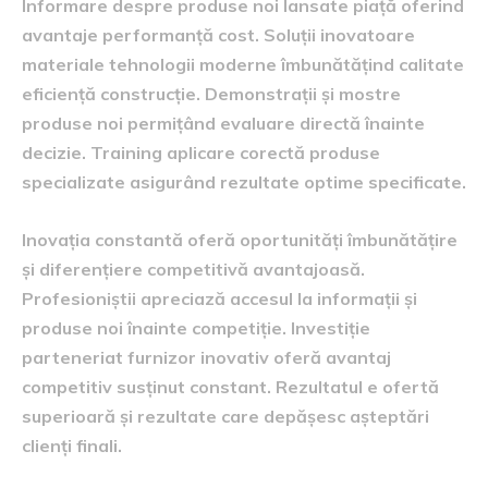
Informare despre produse noi lansate piață oferind
avantaje performanță cost. Soluții inovatoare
materiale tehnologii moderne îmbunătățind calitate
eficiență construcție. Demonstrații și mostre
produse noi permițând evaluare directă înainte
decizie. Training aplicare corectă produse
specializate asigurând rezultate optime specificate.
Inovația constantă oferă oportunități îmbunătățire
și diferențiere competitivă avantajoasă.
Profesioniștii apreciază accesul la informații și
produse noi înainte competiție. Investiție
parteneriat furnizor inovativ oferă avantaj
competitiv susținut constant. Rezultatul e ofertă
superioară și rezultate care depășesc așteptări
clienți finali.