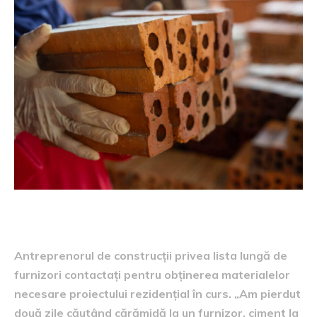
Antreprenorul de construcții privea lista lungă de
furnizori contactați pentru obținerea materialelor
necesare proiectului rezidențial în curs. „Am pierdut
două zile căutând cărămidă la un furnizor, ciment la