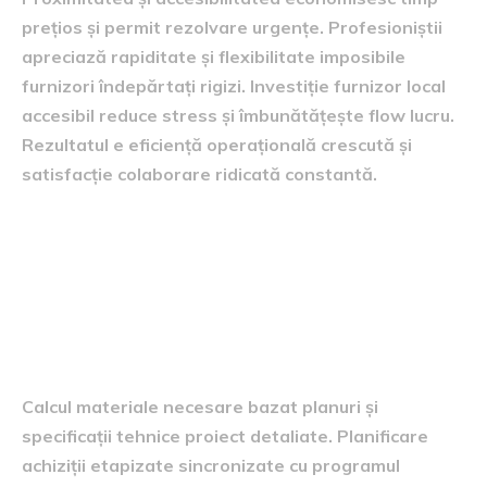
prețios și permit rezolvare urgențe. Profesioniștii
apreciază rapiditate și flexibilitate imposibile
furnizori îndepărtați rigizi. Investiție furnizor local
accesibil reduce stress și îmbunătățește flow lucru.
Rezultatul e eficiență operațională crescută și
satisfacție colaborare ridicată constantă.
Consiliere proiecte și suport tehnic
extins
Estimări cantități și planificare achiziții
etapizate
Calcul materiale necesare bazat planuri și
specificații tehnice proiect detaliate. Planificare
achiziții etapizate sincronizate cu programul