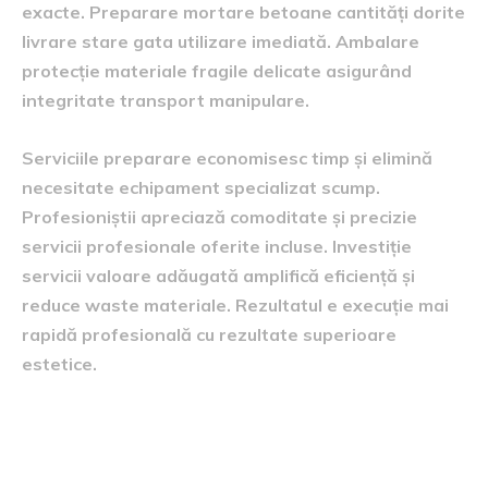
exacte. Preparare mortare betoane cantități dorite
livrare stare gata utilizare imediată. Ambalare
protecție materiale fragile delicate asigurând
integritate transport manipulare.
Serviciile preparare economisesc timp și elimină
necesitate echipament specializat scump.
Profesioniștii apreciază comoditate și precizie
servicii profesionale oferite incluse. Investiție
servicii valoare adăugată amplifică eficiență și
reduce waste materiale. Rezultatul e execuție mai
rapidă profesională cu rezultate superioare
estetice.
Facilități plată și condiții comerciale
flexibile avantajoase