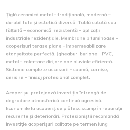
atmosferică completă
Țiglă ceramică metal – tradițională, modernă –
durabilitate și estetică diversă. Tablă cutată sau
fălțuită – economică, rezistentă – aplicații
industriale rezidențiale. Membrane bituminoase –
acoperișuri terase plane – impermeabilizare
etanșeitate perfectă. Jgheaburi burlane – PVC,
metal – colectare dirijare ape pluviale eficientă.
Sisteme complete accesorii – coamă, cornișe,
aerisire – finisaj profesional complet.
Acoperișul protejează investiția întreagă de
degradare atmosferică continuă agresivă.
Economiile la acoperiș se plătesc scump în reparații
recurente și deteriorări. Profesioniștii recomandă
investiție acoperișuri calitate pe termen lung