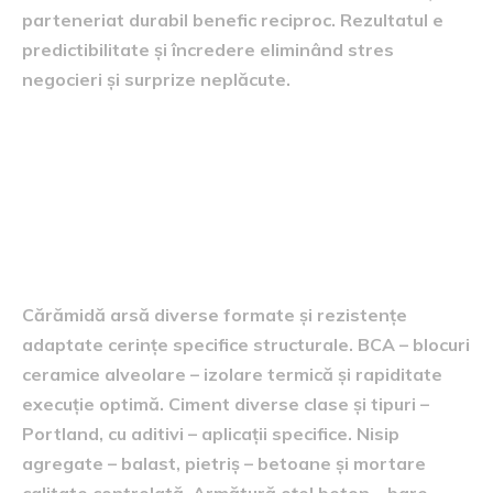
parteneriat durabil benefic reciproc. Rezultatul e
predictibilitate și încredere eliminând stres
negocieri și surprize neplăcute.
Categorii principale produse
disponibile stock
Materiale zidărie și structură fundație
solidă
Cărămidă arsă diverse formate și rezistențe
adaptate cerințe specifice structurale. BCA – blocuri
ceramice alveolare – izolare termică și rapiditate
execuție optimă. Ciment diverse clase și tipuri –
Portland, cu aditivi – aplicații specifice. Nisip
agregate – balast, pietriș – betoane și mortare
calitate controlată. Armătură oțel beton – bare,