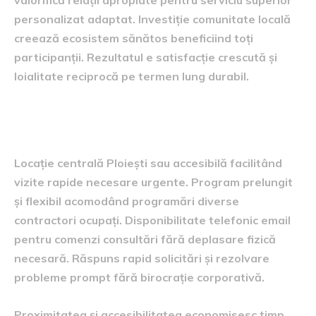
personalizat adaptat. Investiție comunitate locală
creează ecosistem sănătos beneficiind toți
participanții. Rezultatul e satisfacție crescută și
loialitate reciprocă pe termen lung durabil.
Disponibilitate și accesibilitate crescută
proximitate
Locație centrală Ploiești sau accesibilă facilitând
vizite rapide necesare urgente. Program prelungit
și flexibil acomodând programări diverse
contractori ocupați. Disponibilitate telefonic email
pentru comenzi consultări fără deplasare fizică
necesară. Răspuns rapid solicitări și rezolvare
probleme prompt fără birocrație corporativă.
Proximitatea și accesibilitatea economisesc timp