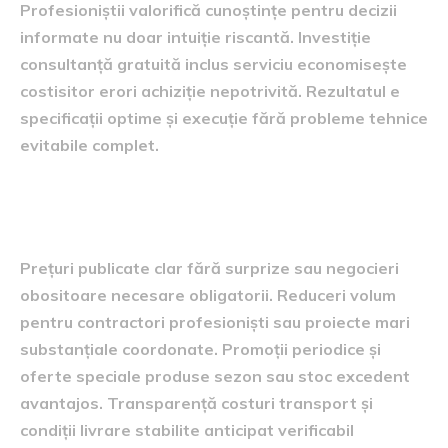
Profesioniștii valorifică cunoștințe pentru decizii
informate nu doar intuiție riscantă. Investiție
consultanță gratuită inclus serviciu economisește
costisitor erori achiziție nepotrivită. Rezultatul e
specificații optime și execuție fără probleme tehnice
evitabile complet.
Prețuri competitive și politici transparente
clare
Prețuri publicate clar fără surprize sau negocieri
obositoare necesare obligatorii. Reduceri volum
pentru contractori profesioniști sau proiecte mari
substanțiale coordonate. Promoții periodice și
oferte speciale produse sezon sau stoc excedent
avantajos. Transparență costuri transport și
condiții livrare stabilite anticipat verificabil