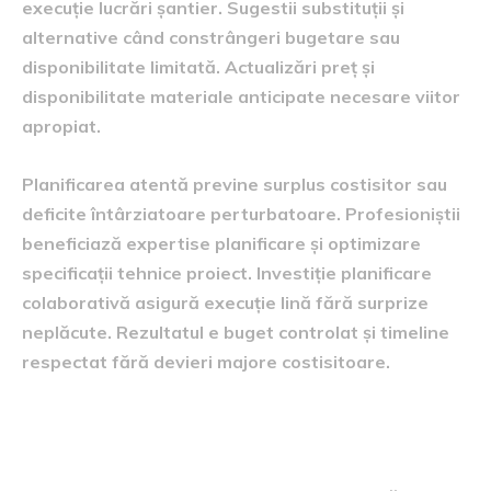
execuție lucrări șantier. Sugestii substituții și
alternative când constrângeri bugetare sau
disponibilitate limitată. Actualizări preț și
disponibilitate materiale anticipate necesare viitor
apropiat.
Planificarea atentă previne surplus costisitor sau
deficite întârziatoare perturbatoare. Profesioniștii
beneficiază expertise planificare și optimizare
specificații tehnice proiect. Investiție planificare
colaborativă asigură execuție lină fără surprize
neplăcute. Rezultatul e buget controlat și timeline
respectat fără devieri majore costisitoare.
Recomandări produse noi și soluții
inovatoare