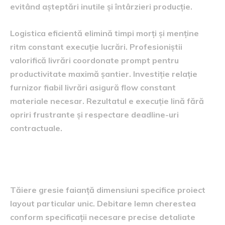
evitând așteptări inutile și întârzieri producție.
Logistica eficientă elimină timpi morți și menține
ritm constant execuție lucrări. Profesioniștii
valorifică livrări coordonate prompt pentru
productivitate maximă șantier. Investiție relație
furnizor fiabil livrări asigură flow constant
materiale necesar. Rezultatul e execuție lină fără
opriri frustrante și respectare deadline-uri
contractuale.
Servicii tăiere, debitare, preparare
materiale specifice
Tăiere gresie faianță dimensiuni specifice proiect
layout particular unic. Debitare lemn cherestea
conform specificații necesare precise detaliate