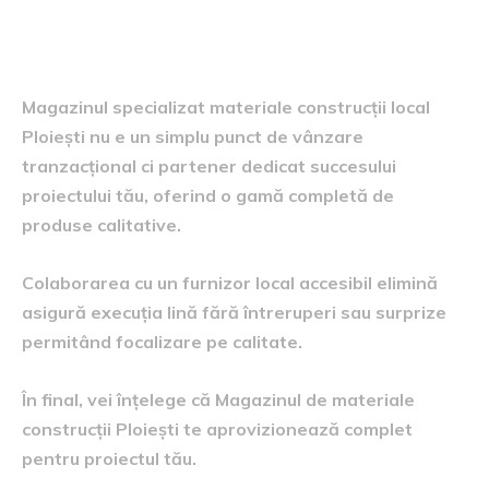
Concluzie: partenerul tău
construcție success
Magazinul specializat materiale construcții local
Ploiești nu e un simplu punct de vânzare
tranzacțional ci partener dedicat succesului
proiectului tău, oferind o gamă completă de
produse calitative.
Colaborarea cu un furnizor local accesibil elimină
asigură execuția lină fără întreruperi sau surprize
permitând focalizare pe calitate.
În final, vei înțelege că Magazinul de materiale
construcții Ploiești te aprovizionează complet
pentru proiectul tău.