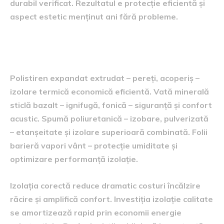
durabil verificat. Rezultatul e protecție eficientă și
aspect estetic menținut ani fără probleme.
Izolații termice fonice și eficiență
energetică optimă
Polistiren expandat extrudat – pereți, acoperiș –
izolare termică economică eficientă. Vată minerală
sticlă bazalt – ignifugă, fonică – siguranță și confort
acustic. Spumă poliuretanică – izobare, pulverizată
– etanșeitate și izolare superioară combinată. Folii
barieră vapori vânt – protecție umiditate și
optimizare performanță izolație.
Izolația corectă reduce dramatic costuri încălzire
răcire și amplifică confort. Investiția izolație calitate
se amortizează rapid prin economii energie