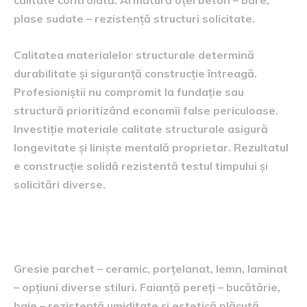
plase sudate – rezistență structuri solicitate.
Calitatea materialelor structurale determină
durabilitate și siguranță construcție întreagă.
Profesioniștii nu compromit la fundație sau
structură prioritizând economii false periculoase.
Investiție materiale calitate structurale asigură
longevitate și liniște mentală proprietar. Rezultatul
e construcție solidă rezistentă testul timpului și
solicitări diverse.
Finisaje interioare și materiale amenajare
estetică
Gresie parchet – ceramic, porțelanat, lemn, laminat
– opțiuni diverse stiluri. Faianță pereți – bucătărie,
baie – rezistență umiditate și estetică plăcută.