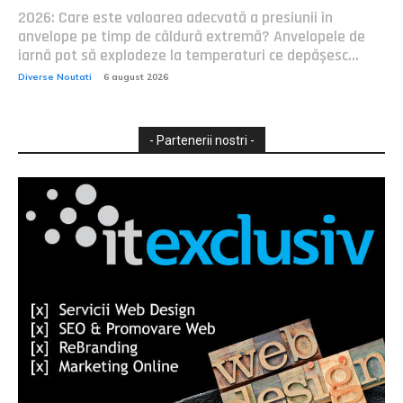
2026: Care este valoarea adecvată a presiunii în
anvelope pe timp de căldură extremă? Anvelopele de
iarnă pot să explodeze la temperaturi ce depășesc...
Diverse Noutati
6 august 2026
- Partenerii nostri -