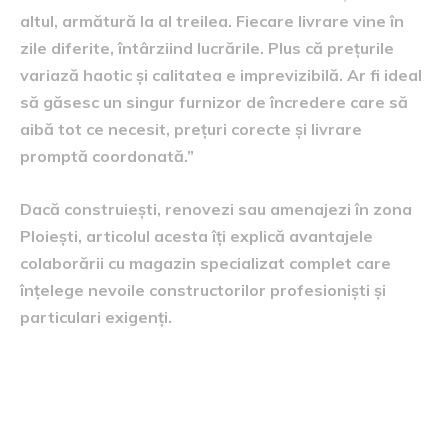
altul, armătură la al treilea. Fiecare livrare vine în
zile diferite, întârziind lucrările. Plus că prețurile
variază haotic și calitatea e imprevizibilă. Ar fi ideal
să găsesc un singur furnizor de încredere care să
aibă tot ce necesit, prețuri corecte și livrare
promptă coordonată.”
Dacă construiești, renovezi sau amenajezi în zona
Ploiești, articolul acesta îți explică avantajele
colaborării cu magazin specializat complet care
înțelege nevoile constructorilor profesioniști și
particulari exigenți.
Avantajele magazinului
specializat complet integrat