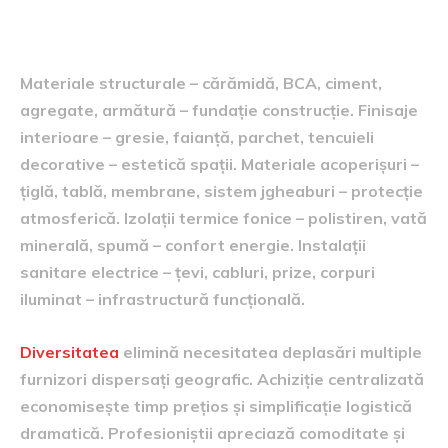
Gamă completă produse sub un singur
acoperiș
Materiale structurale – cărămidă, BCA, ciment,
agregate, armătură – fundație construcție. Finisaje
interioare – gresie, faianță, parchet, tencuieli
decorative – estetică spații. Materiale acoperișuri –
țiglă, tablă, membrane, sistem jgheaburi – protecție
atmosferică. Izolații termice fonice – polistiren, vată
minerală, spumă – confort energie. Instalații
sanitare electrice – țevi, cabluri, prize, corpuri
iluminat – infrastructură funcțională.
Diversitatea
elimină necesitatea deplasări multiple
furnizori dispersați geografic. Achiziție centralizată
economisește timp prețios și simplificație logistică
dramatică. Profesioniștii apreciază comoditate și