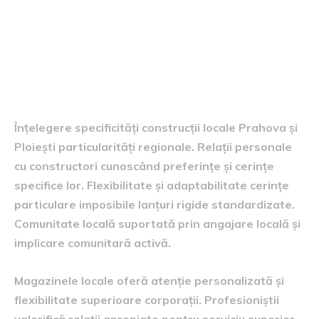
Diferențiatori față magazine mari
lanțuri impersonale
Cunoaștere locală și relații personale
apropiate
Înțelegere specificități construcții locale Prahova și
Ploiești particularități regionale. Relații personale
cu constructori cunoscând preferințe și cerințe
specifice lor. Flexibilitate și adaptabilitate cerințe
particulare imposibile lanțuri rigide standardizate.
Comunitate locală suportată prin angajare locală și
implicare comunitară activă.
Magazinele locale oferă atenție personalizată și
flexibilitate superioare corporații. Profesioniștii
valorifică relații apropiate pentru serviciu superior