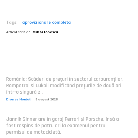
Tags:
aprovizionare completa
Articol scris de:
Mihai Ionescu
Postari fresh:
România: Scăderi de prețuri în sectorul carburanților,
Rompetrol și Lukoil modificând prețurile de două ori
într-o singură zi.
Diverse Noutati
8 august 2026
Jannik Sinner are în garaj Ferrari și Porsche, însă a
fost respins de patru ori la examenul pentru
permisul de motocicletă.