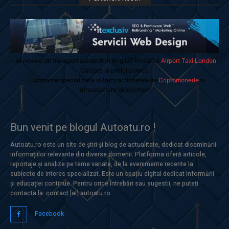
- Ai nevoie de transport aeroport in Anglia? Încearcă
Airport Taxi London
.
Calitate la prețul corect.
- Companie specializata in tranzactionarea de
Criptomonede
si
infrastructura blockchain.
Bun venit pe blogul Autoatu.ro !
Autoatu.ro este un site de știri și blog de actualitate, dedicat diseminării
informațiilor relevante din diverse domenii. Platforma oferă articole,
reportaje și analize pe teme variate, de la evenimente recente la
subiecte de interes specializat. Este un spațiu digital dedicat informării
și educației continue. Pentru orice întrebări sau sugestii, ne puteți
contacta la: contact [at] autoatu.ro
Facebook