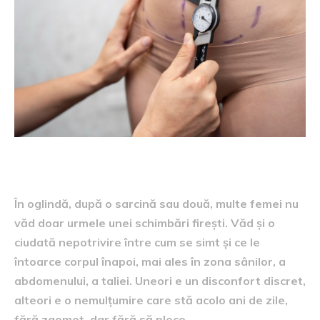
În oglindă, după o sarcină sau două, multe femei nu
văd doar urmele unei schimbări firești. Văd și o
ciudată nepotrivire între cum se simt și ce le
întoarce corpul înapoi, mai ales în zona sânilor, a
abdomenului, a taliei. Uneori e un disconfort discret,
alteori e o nemulțumire care stă acolo ani de zile,
fără zgomot, dar fără să plece.