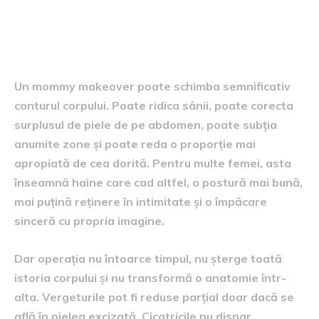
Ce rezultate se pot obține și
ce nu poate promite nimeni
Un mommy makeover poate schimba semnificativ
conturul corpului. Poate ridica sânii, poate corecta
surplusul de piele de pe abdomen, poate subția
anumite zone și poate reda o proporție mai
apropiată de cea dorită. Pentru multe femei, asta
înseamnă haine care cad altfel, o postură mai bună,
mai puțină reținere în intimitate și o împăcare
sinceră cu propria imagine.
Dar operația nu întoarce timpul, nu șterge toată
istoria corpului și nu transformă o anatomie într-
alta. Vergeturile pot fi reduse parțial doar dacă se
află în pielea excizată. Cicatricile nu dispar.