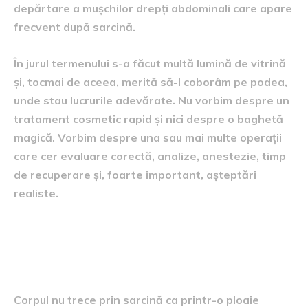
depărtare a mușchilor drepți abdominali care apare
frecvent după sarcină.
În jurul termenului s-a făcut multă lumină de vitrină
și, tocmai de aceea, merită să-l coborâm pe podea,
unde stau lucrurile adevărate. Nu vorbim despre un
tratament cosmetic rapid și nici despre o baghetă
magică. Vorbim despre una sau mai multe operații
care cer evaluare corectă, analize, anestezie, timp
de recuperare și, foarte important, așteptări
realiste.
De ce corpul se schimbă atât
de mult după sarcină
Corpul nu trece prin sarcină ca printr-o ploaie