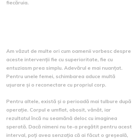
fiecăruia.
Impactul emoțional, care nu e
deloc o poveste secundară
Am văzut de multe ori cum oamenii vorbesc despre
aceste intervenții fie cu superioritate, fie cu
entuziasm prea simplu. Adevărul e mai nuanțat.
Pentru unele femei, schimbarea aduce multă
ușurare și o reconectare cu propriul corp.
Pentru altele, există și o perioadă mai tulbure după
operație. Corpul e umflat, obosit, vânăt, iar
rezultatul încă nu seamănă deloc cu imaginea
sperată. Dacă nimeni nu te-a pregătit pentru acest
interval, poți avea senzația că ai făcut o greșeală,