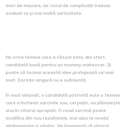
mari de mișcare, iar riscul de complicații trebuie
evaluat cu și mai multă seriozitate.
Cine poate fi o candidată
potrivită
Nu orice femeie care a născut este, din start,
candidată bună pentru un mommy makeover. Și
poate că tocmai această idee protejează cel mai
mult. Dorința singură nu e suficientă.
În mod obișnuit, o candidată potrivită este o femeie
care a încheiat sarcinile sau, cel puțin, nu plănuiește
una în viitorul apropiat. O nouă sarcină poate
modifica din nou rezultatele, mai ales la nivelul
abdomenului și sânilor. Nu înseamnă că viitorul