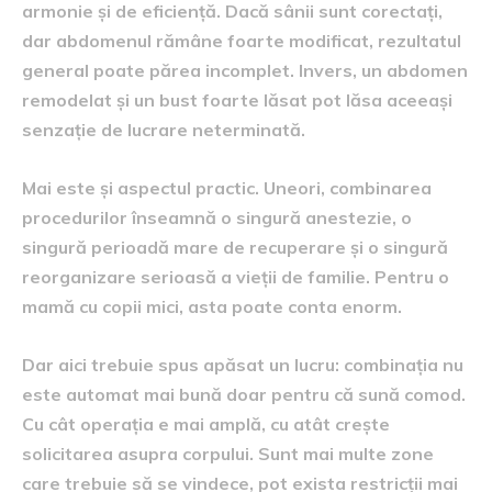
armonie și de eficiență. Dacă sânii sunt corectați,
dar abdomenul rămâne foarte modificat, rezultatul
general poate părea incomplet. Invers, un abdomen
remodelat și un bust foarte lăsat pot lăsa aceeași
senzație de lucrare neterminată.
Mai este și aspectul practic. Uneori, combinarea
procedurilor înseamnă o singură anestezie, o
singură perioadă mare de recuperare și o singură
reorganizare serioasă a vieții de familie. Pentru o
mamă cu copii mici, asta poate conta enorm.
Dar aici trebuie spus apăsat un lucru: combinația nu
este automat mai bună doar pentru că sună comod.
Cu cât operația e mai amplă, cu atât crește
solicitarea asupra corpului. Sunt mai multe zone
care trebuie să se vindece, pot exista restricții mai