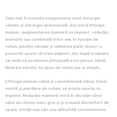
Ce intervenții poate include
Cele mai frecvente componente sunt chirurgia
sânilor și chirurgia abdominală. Aici intră liftingul
mamar, augmentarea mamară cu implant, reducția
mamară sau combinații între ele, în funcție de
volum, poziția sânului și calitatea pielii. Uneori o
pacientă spune că vrea implant, dar după evaluare
se vede că problema principală este ptoza, adică
lăsarea sânului, nu lipsa de volum pur și simplu.
Liftingul mamar ridică și remodelează sânul. Dacă
există și pierdere de volum, se poate asocia cu
implant. Reducția mamară intră în discuție când
sânii au rămas mari, grei și provoacă disconfort de
spate, iritații sub sân sau dificultăți vestimentare.