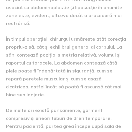
asociat cu abdominoplastie și liposucție în anumite
zone este, evident, altceva decât o procedură mai
restrânsă.
În timpul operației, chirurgul urmărește atât corecția
propriu-zisă, cât și echilibrul general al corpului. La
sâni contează poziția, simetria relativă, volumul și
raportul cu toracele. La abdomen contează câtă
piele poate fi îndepărtată în siguranță, cum se
repară peretele muscular și cum se așază
cicatricea, astfel încât să poată fi ascunsă cât mai
bine sub lenjerie.
De multe ori există pansamente, garment
compresiv și uneori tuburi de dren temporare.
Pentru pacientă, partea grea începe după sala de