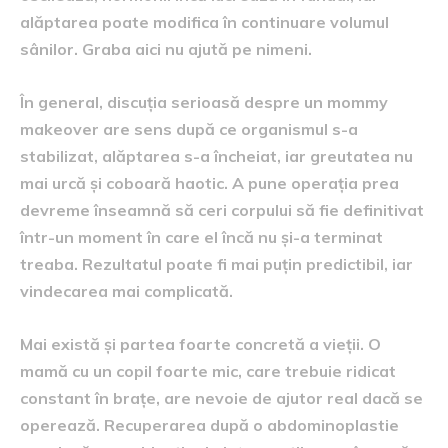
alăptarea poate modifica în continuare volumul
sânilor. Graba aici nu ajută pe nimeni.
În general, discuția serioasă despre un mommy
makeover are sens după ce organismul s-a
stabilizat, alăptarea s-a încheiat, iar greutatea nu
mai urcă și coboară haotic. A pune operația prea
devreme înseamnă să ceri corpului să fie definitivat
într-un moment în care el încă nu și-a terminat
treaba. Rezultatul poate fi mai puțin predictibil, iar
vindecarea mai complicată.
Mai există și partea foarte concretă a vieții. O
mamă cu un copil foarte mic, care trebuie ridicat
constant în brațe, are nevoie de ajutor real dacă se
operează. Recuperarea după o abdominoplastie