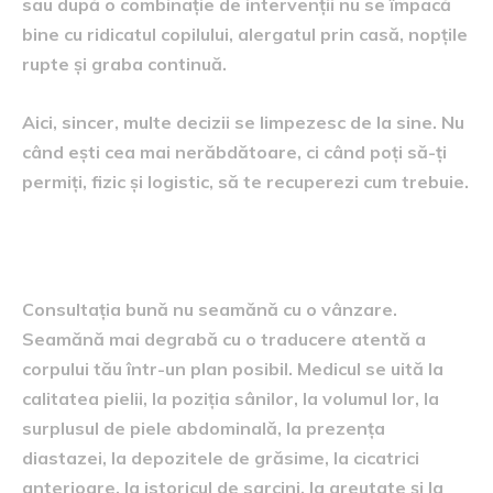
sau după o combinație de intervenții nu se împacă
bine cu ridicatul copilului, alergatul prin casă, nopțile
rupte și graba continuă.
Aici, sincer, multe decizii se limpezesc de la sine. Nu
când ești cea mai nerăbdătoare, ci când poți să-ți
permiți, fizic și logistic, să te recuperezi cum trebuie.
Cum decurge consultația
Consultația bună nu seamănă cu o vânzare.
Seamănă mai degrabă cu o traducere atentă a
corpului tău într-un plan posibil. Medicul se uită la
calitatea pielii, la poziția sânilor, la volumul lor, la
surplusul de piele abdominală, la prezența
diastazei, la depozitele de grăsime, la cicatrici
anterioare, la istoricul de sarcini, la greutate și la