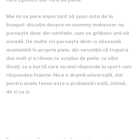
Mie mi se pare important să spun asta de la
început: discuția despre un mommy makeover nu
pornește doar din vanitate, cum se grăbesc unii să
creadă. De multe ori pornește dintr-o oboseală
acumulată în propria piele, din senzația că trupul a
dus mult și a rămas cu surplus de piele, cu sâni
lăsați, cu o burtă care nu mai răspunde la sport cum
răspundea înainte. Nu e o dramă universală, dar
pentru unele femei este o problemă reală, intimă,
de zi cu zi.
Ce înseamnă, de fapt, un
mommy makeover