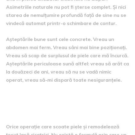
Asimetriile naturale nu pot fi șterse complet. Și nici
starea de nemulțumire profundă față de sine nu se
vindecă automat printr-o schimbare de contur.
Așteptările bune sunt cele concrete. Vreau un
abdomen mai ferm. Vreau sâni mai bine poziționați.
Vreau să scap de surplusul de piele care mă încurcă.
Așteptările periculoase sună altfel: vreau să arăt ca
la douăzeci de ani, vreau să nu se vadă nimic
operat, vreau să-mi dispară toate nesiguranțele.
Cicatricile, partea despre care
se vorbește prea puțin
Orice operație care scoate piele și remodelează
țesut lasă cicatrici. Nu există o formulă prin care un