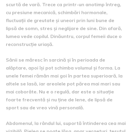
scurtă de vară. Trece ca printr-un anotimp întreg,
cu presiune mecanică, schimbări hormonale,
fluctuații de greutate și uneori prin luni bune de
lipsă de somn, stres și neglijare de sine. Din afară,
lumea vede copilul. Dinăuntru, corpul femeii duce o
reconstrucție uriașă.
Sânii se măresc în sarcină și în perioada de
alăptare, apoi își pot schimba volumul și forma. La
unele femei rămân mai goi în partea superioară, la
altele se lasă, iar areolele pot părea mai mari sau
mai coborâte. Nu e o regulă, dar este o situație
foarte frecventă și nu ține de lene, de lipsă de
sport sau de vreo vină personală.
Abdomenul, la rândul lui, suportă întinderea cea mai
vizibilă. Pielea se poate lăsa, apar vergeturi, țesutul