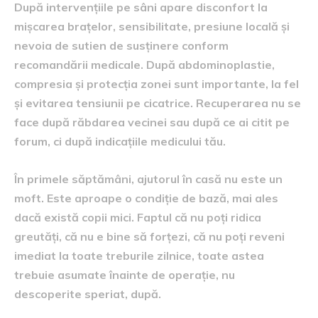
După intervențiile pe sâni apare disconfort la
mișcarea brațelor, sensibilitate, presiune locală și
nevoia de sutien de susținere conform
recomandării medicale. După abdominoplastie,
compresia și protecția zonei sunt importante, la fel
și evitarea tensiunii pe cicatrice. Recuperarea nu se
face după răbdarea vecinei sau după ce ai citit pe
forum, ci după indicațiile medicului tău.
În primele săptămâni, ajutorul în casă nu este un
moft. Este aproape o condiție de bază, mai ales
dacă există copii mici. Faptul că nu poți ridica
greutăți, că nu e bine să forțezi, că nu poți reveni
imediat la toate treburile zilnice, toate astea
trebuie asumate înainte de operație, nu
descoperite speriat, după.