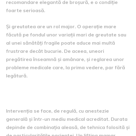
recomandare elegantă de broșură, e o condiție
foarte serioasă.
Și greutatea are un rol major. O operație mare
făcută pe fondul unor variații mari de greutate sau
al unei sănătăți fragile poate aduce mai multă
frustrare decât bucurie. De aceea, uneori
pregătirea înseamnă și amânare, și reglarea unor
probleme medicale care, la prima vedere, par fără
legătură.
Cum se desfășoară operația
Intervenția se face, de regulă, cu anestezie
generală și într-un mediu medical acreditat. Durata
depinde de combinația aleasă, de tehnica folosită și
de particularitățile pacientei. Un lifting mamar