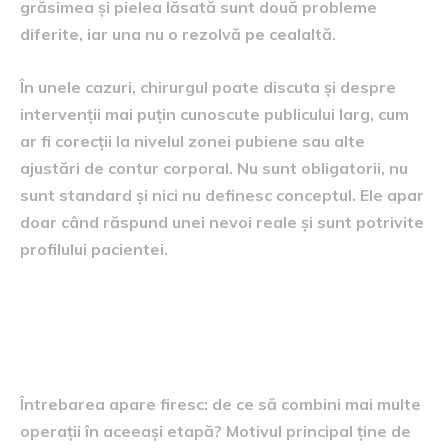
grăsimea și pielea lăsată sunt două probleme
diferite, iar una nu o rezolvă pe cealaltă.
În unele cazuri, chirurgul poate discuta și despre
intervenții mai puțin cunoscute publicului larg, cum
ar fi corecții la nivelul zonei pubiene sau alte
ajustări de contur corporal. Nu sunt obligatorii, nu
sunt standard și nici nu definesc conceptul. Ele apar
doar când răspund unei nevoi reale și sunt potrivite
profilului pacientei.
De ce se fac aceste proceduri
împreună
Întrebarea apare firesc: de ce să combini mai multe
operații în aceeași etapă? Motivul principal ține de