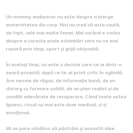
asta
Un mommy makeover nu este despre a șterge
maternitatea din corp. Nici nu cred că asta caută,
de fapt, cele mai multe femei. Mai curând e vorba
despre a corecta acele schimbări care nu se mai
repară prin timp, sport și grijă obișnuită.
În același timp, nu este o decizie care se ia dintr-o
seară proastă, după ce te-ai privit critic în oglindă.
Are nevoie de răgaz, de informație bună, de un
chirurg cu formare solidă, de un plan realist și de
condiții adevărate de recuperare. Când toate astea
lipsesc, riscul nu mai este doar medical, ci și
emoțional.
Mi se pare sănătos să păstrăm și această idee