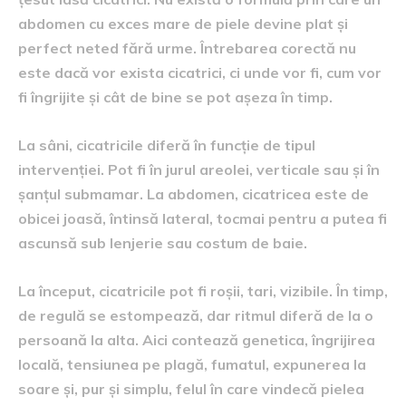
abdomen cu exces mare de piele devine plat și
perfect neted fără urme. Întrebarea corectă nu
este dacă vor exista cicatrici, ci unde vor fi, cum vor
fi îngrijite și cât de bine se pot așeza în timp.
La sâni, cicatricile diferă în funcție de tipul
intervenției. Pot fi în jurul areolei, verticale sau și în
șanțul submamar. La abdomen, cicatricea este de
obicei joasă, întinsă lateral, tocmai pentru a putea fi
ascunsă sub lenjerie sau costum de baie.
La început, cicatricile pot fi roșii, tari, vizibile. În timp,
de regulă se estompează, dar ritmul diferă de la o
persoană la alta. Aici contează genetica, îngrijirea
locală, tensiunea pe plagă, fumatul, expunerea la
soare și, pur și simplu, felul în care vindecă pielea