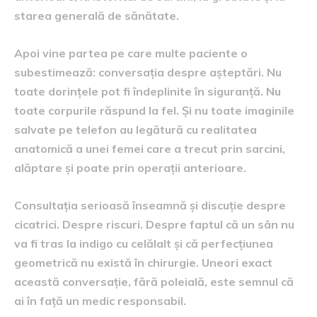
starea generală de sănătate.
Apoi vine partea pe care multe paciente o
subestimează: conversația despre așteptări. Nu
toate dorințele pot fi îndeplinite în siguranță. Nu
toate corpurile răspund la fel. Și nu toate imaginile
salvate pe telefon au legătură cu realitatea
anatomică a unei femei care a trecut prin sarcini,
alăptare și poate prin operații anterioare.
Consultația serioasă înseamnă și discuție despre
cicatrici. Despre riscuri. Despre faptul că un sân nu
va fi tras la indigo cu celălalt și că perfecțiunea
geometrică nu există în chirurgie. Uneori exact
această conversație, fără poleială, este semnul că
ai în față un medic responsabil.