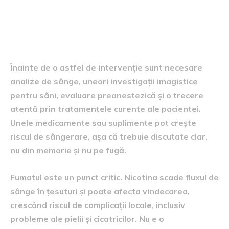
Ce analize și pregătiri sunt
necesare
Înainte de o astfel de intervenție sunt necesare
analize de sânge, uneori investigații imagistice
pentru sâni, evaluare preanestezică și o trecere
atentă prin tratamentele curente ale pacientei.
Unele medicamente sau suplimente pot crește
riscul de sângerare, așa că trebuie discutate clar,
nu din memorie și nu pe fugă.
Fumatul este un punct critic. Nicotina scade fluxul de
sânge în țesuturi și poate afecta vindecarea,
crescând riscul de complicații locale, inclusiv
probleme ale pielii și cicatricilor. Nu e o