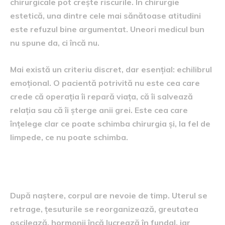
chirurgicale pot crește riscurile. În chirurgie
estetică, una dintre cele mai sănătoase atitudini
este refuzul bine argumentat. Uneori medicul bun
nu spune da, ci încă nu.
Mai există un criteriu discret, dar esențial: echilibrul
emoțional. O pacientă potrivită nu este cea care
crede că operația îi repară viața, că îi salvează
relația sau că îi șterge anii grei. Este cea care
înțelege clar ce poate schimba chirurgia și, la fel de
limpede, ce nu poate schimba.
Când este momentul potrivit
După naștere, corpul are nevoie de timp. Uterul se
retrage, țesuturile se reorganizează, greutatea
oscilează, hormonii încă lucrează în fundal, iar