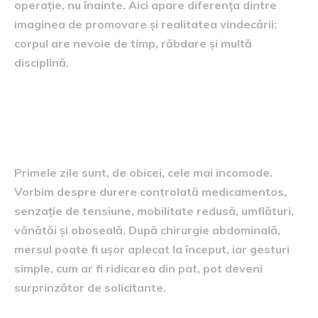
operație, nu înainte. Aici apare diferența dintre
imaginea de promovare și realitatea vindecării:
corpul are nevoie de timp, răbdare și multă
disciplină.
Cum arată recuperarea în
viața reală
Primele zile sunt, de obicei, cele mai incomode.
Vorbim despre durere controlată medicamentos,
senzație de tensiune, mobilitate redusă, umflături,
vânătăi și oboseală. După chirurgie abdominală,
mersul poate fi ușor aplecat la început, iar gesturi
simple, cum ar fi ridicarea din pat, pot deveni
surprinzător de solicitante.