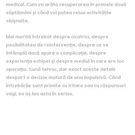
medical. Cum va arăta recuperarea în primele două
săptămâni și când voi putea relua activitățile
obișnuite.
Mai merită întrebat despre cicatrici, despre
posibilitatea de reintervenție, despre ce se
întâmplă dacă apare o complicație, despre
experiența echipei și despre mediul în care are loc
operația. Sună tehnic, dar exact aceste detalii
despart o decizie matură de una impulsivă. Când
întrebările sunt primite cu iritare sau cu răspunsuri
vagi, eu aș lua asta în serios.
Ce ar trebui să rețină o
femeie care se gândește la