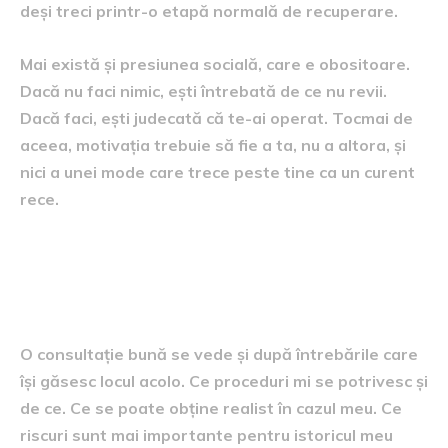
deși treci printr-o etapă normală de recuperare.
Mai există și presiunea socială, care e obositoare.
Dacă nu faci nimic, ești întrebată de ce nu revii.
Dacă faci, ești judecată că te-ai operat. Tocmai de
aceea, motivația trebuie să fie a ta, nu a altora, și
nici a unei mode care trece peste tine ca un curent
rece.
Ce întrebări merită puse
chirurgului
O consultație bună se vede și după întrebările care
își găsesc locul acolo. Ce proceduri mi se potrivesc și
de ce. Ce se poate obține realist în cazul meu. Ce
riscuri sunt mai importante pentru istoricul meu