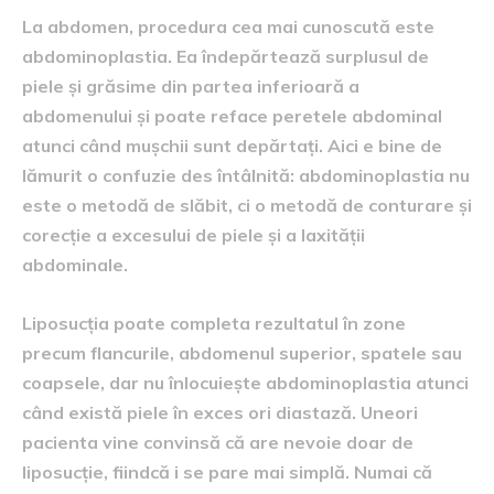
La abdomen, procedura cea mai cunoscută este
abdominoplastia. Ea îndepărtează surplusul de
piele și grăsime din partea inferioară a
abdomenului și poate reface peretele abdominal
atunci când mușchii sunt depărtați. Aici e bine de
lămurit o confuzie des întâlnită: abdominoplastia nu
este o metodă de slăbit, ci o metodă de conturare și
corecție a excesului de piele și a laxității
abdominale.
Liposucția poate completa rezultatul în zone
precum flancurile, abdomenul superior, spatele sau
coapsele, dar nu înlocuiește abdominoplastia atunci
când există piele în exces ori diastază. Uneori
pacienta vine convinsă că are nevoie doar de
liposucție, fiindcă i se pare mai simplă. Numai că