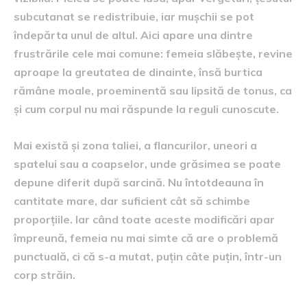
subcutanat se redistribuie, iar mușchii se pot
îndepărta unul de altul. Aici apare una dintre
frustrările cele mai comune: femeia slăbește, revine
aproape la greutatea de dinainte, însă burtica
rămâne moale, proeminentă sau lipsită de tonus, ca
și cum corpul nu mai răspunde la reguli cunoscute.
Mai există și zona taliei, a flancurilor, uneori a
spatelui sau a coapselor, unde grăsimea se poate
depune diferit după sarcină. Nu întotdeauna în
cantitate mare, dar suficient cât să schimbe
proporțiile. Iar când toate aceste modificări apar
împreună, femeia nu mai simte că are o problemă
punctuală, ci că s-a mutat, puțin câte puțin, într-un
corp străin.