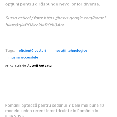
opțiuni pentru a răspunde nevoilor lor diverse.
Sursa articol / foto: https://news.google.com/home?
hl=ro&gl=RO&ceid=RO%3Aro
Tags:
eficiență costuri
inovații tehnologice
mașini accesibile
Articol scris de:
Autorii Autoatu
Postari fresh:
Românii optează pentru sedanuri? Cele mai bune 10
modele sedan recent înmatriculate în România în
iulie 2026