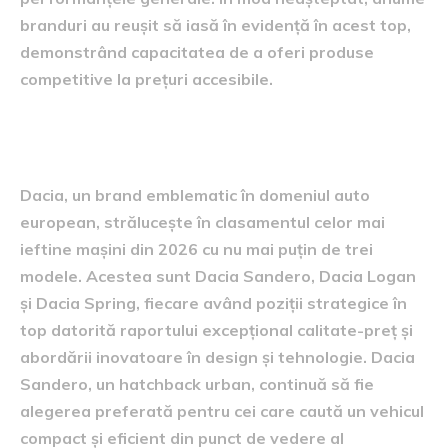
branduri au reușit să iasă în evidență în acest top,
demonstrând capacitatea de a oferi produse
competitive la prețuri accesibile.
modelele Dacia și locurile lor
Dacia, un brand emblematic în domeniul auto
european, strălucește în clasamentul celor mai
ieftine mașini din 2026 cu nu mai puțin de trei
modele. Acestea sunt Dacia Sandero, Dacia Logan
și Dacia Spring, fiecare având poziții strategice în
top datorită raportului excepțional calitate-preț și
abordării inovatoare în design și tehnologie. Dacia
Sandero, un hatchback urban, continuă să fie
alegerea preferată pentru cei care caută un vehicul
compact și eficient din punct de vedere al