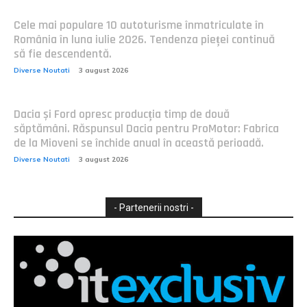
Cele mai populare 10 autoturisme înmatriculate în
România în luna iulie 2026. Tendenza pieței continuă
să fie descendentă.
Diverse Noutati
3 august 2026
Dacia și Ford opresc producția timp de două
săptămâni. Răspunsul Dacia pentru ProMotor: Fabrica
de la Mioveni se închide anual în această perioadă.
Diverse Noutati
3 august 2026
- Partenerii nostri -