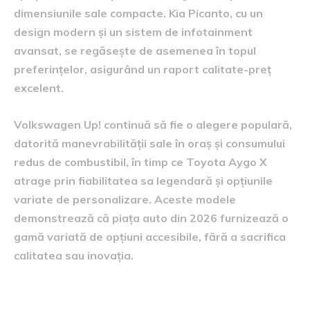
dimensiunile sale compacte. Kia Picanto, cu un
design modern și un sistem de infotainment
avansat, se regăsește de asemenea în topul
preferințelor, asigurând un raport calitate-preț
excelent.
Volkswagen Up! continuă să fie o alegere populară,
datorită manevrabilității sale în oraș și consumului
redus de combustibil, în timp ce Toyota Aygo X
atrage prin fiabilitatea sa legendară și opțiunile
variate de personalizare. Aceste modele
demonstrează că piața auto din 2026 furnizează o
gamă variată de opțiuni accesibile, fără a sacrifica
calitatea sau inovația.
criteriile de selecție în