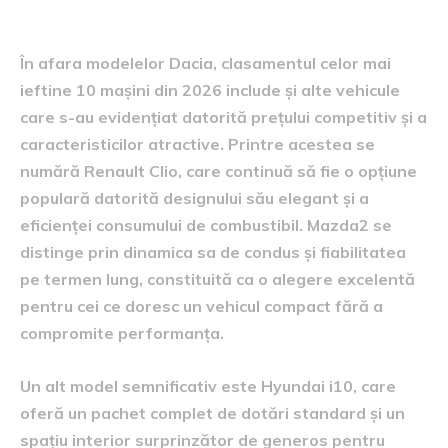
alte auto din top 10
În afara modelelor Dacia, clasamentul celor mai
ieftine 10 mașini din 2026 include și alte vehicule
care s-au evidențiat datorită prețului competitiv și a
caracteristicilor atractive. Printre acestea se
numără Renault Clio, care continuă să fie o opțiune
populară datorită designului său elegant și a
eficienței consumului de combustibil. Mazda2 se
distinge prin dinamica sa de condus și fiabilitatea
pe termen lung, constituită ca o alegere excelentă
pentru cei ce doresc un vehicul compact fără a
compromite performanța.
Un alt model semnificativ este Hyundai i10, care
oferă un pachet complet de dotări standard și un
spațiu interior surprinzător de generos pentru