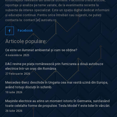
informațiilor relevante din diverse domenii. Platforma oferă articole,
reportaje și analize pe teme variate, de la evenimente recente la
subiecte de interes specializat. Este un spațiu digital dedicat informării
și educației continue. Pentru orice întrebări sau sugestii, ne puteți
contacta la: contact [at] autoatu.ro
Facebook
Articole populare:
Ce este un iluminat ambiental și cum se obține?
4 noiembrie 2025
DAC revine pe piața românească prin furnizarea a două autobuze
electrice într-un oraș din România.
27 februarie 2026
Mercedes-Benz deschide în Ungaria cea mai vastă uzină din Europa,
având totuși discuții în schimb.
10 iulie 2026
Mașinile electrice au atins un moment istoric în Germania, surclasând
toate celelalte forme de propulsie. Tesla Model Y este lider în vânzări.
26 iulie 2026