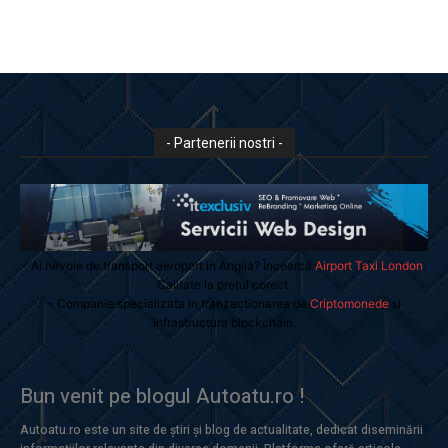
- Partenerii nostri -
- Ai nevoie de transport aeroport in Anglia? Încearcă
Airport Taxi London
.
Calitate la prețul corect.
- Companie specializata in tranzactionarea de
Criptomonede
si
infrastructura blockchain.
Bun venit pe blogul Autoatu.ro !
Autoatu.ro este un site de știri și blog de actualitate, dedicat diseminării