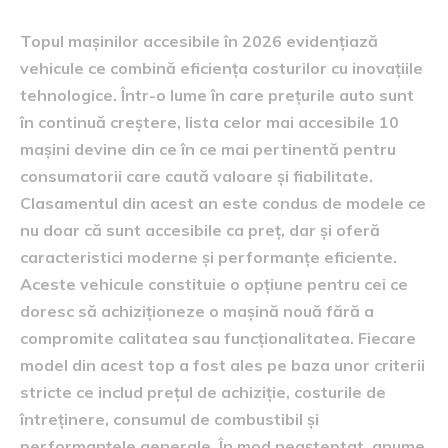
Topul mașinilor accesibile în 2026 evidențiază
vehicule ce combină eficiența costurilor cu inovațiile
tehnologice. Într-o lume în care prețurile auto sunt
în continuă creștere, lista celor mai accesibile 10
mașini devine din ce în ce mai pertinentă pentru
consumatorii care caută valoare și fiabilitate.
Clasamentul din acest an este condus de modele ce
nu doar că sunt accesibile ca preț, dar și oferă
caracteristici moderne și performanțe eficiente.
Aceste vehicule constituie o opțiune pentru cei ce
doresc să achiziționeze o mașină nouă fără a
compromite calitatea sau funcționalitatea. Fiecare
model din acest top a fost ales pe baza unor criterii
stricte ce includ prețul de achiziție, costurile de
întreținere, consumul de combustibil și
performanțele generale. În mod neașteptat, anume