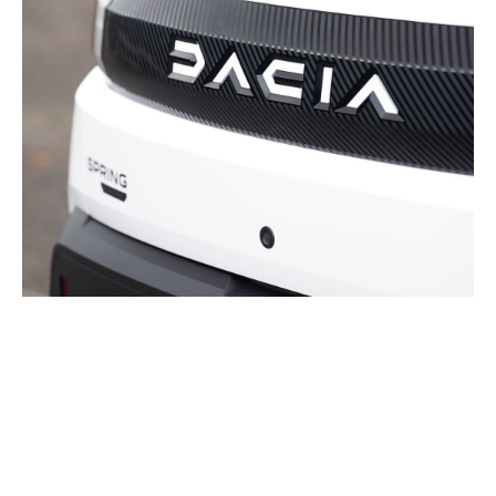
topul mașinilor accesibile în
2026