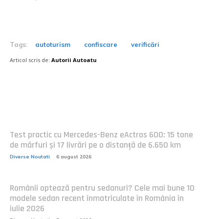
Tags:
autoturism
confiscare
verificări
Articol scris de:
Autorii Autoatu
Postari fresh:
Test practic cu Mercedes-Benz eActros 600: 15 tone
de mărfuri și 17 livrări pe o distanță de 6.650 km
Diverse Noutati
6 august 2026
Românii optează pentru sedanuri? Cele mai bune 10
modele sedan recent înmatriculate în România în
iulie 2026