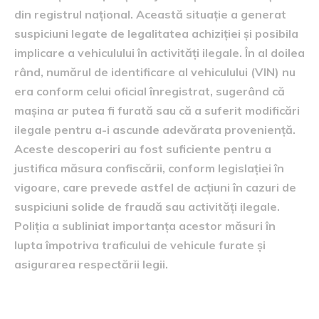
din registrul național. Această situație a generat
suspiciuni legate de legalitatea achiziției și posibila
implicare a vehiculului în activități ilegale. În al doilea
rând, numărul de identificare al vehiculului (VIN) nu
era conform celui oficial înregistrat, sugerând că
mașina ar putea fi furată sau că a suferit modificări
ilegale pentru a-i ascunde adevărata proveniență.
Aceste descoperiri au fost suficiente pentru a
justifica măsura confiscării, conform legislației în
vigoare, care prevede astfel de acțiuni în cazuri de
suspiciuni solide de fraudă sau activități ilegale.
Poliția a subliniat importanța acestor măsuri în
lupta împotriva traficului de vehicule furate și
asigurarea respectării legii.
reacțiile proprietarului și