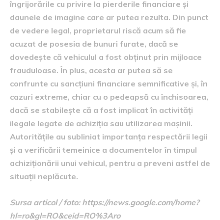
îngrijorările cu privire la pierderile financiare și
daunele de imagine care ar putea rezulta. Din punct
de vedere legal, proprietarul riscă acum să fie
acuzat de posesia de bunuri furate, dacă se
dovedește că vehiculul a fost obținut prin mijloace
frauduloase. În plus, acesta ar putea să se
confrunte cu sancțiuni financiare semnificative și, în
cazuri extreme, chiar cu o pedeapsă cu închisoarea,
dacă se stabilește că a fost implicat în activități
ilegale legate de achiziția sau utilizarea mașinii.
Autoritățile au subliniat importanța respectării legii
și a verificării temeinice a documentelor în timpul
achiziționării unui vehicul, pentru a preveni astfel de
situații neplăcute.
Sursa articol / foto: https://news.google.com/home?
hl=ro&gl=RO&ceid=RO%3Aro