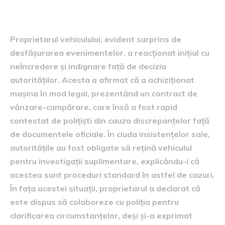
implicațiile legale
Proprietarul vehiculului, evident surprins de
desfășurarea evenimentelor, a reacționat inițial cu
neîncredere și indignare față de decizia
autorităților. Acesta a afirmat că a achiziționat
mașina în mod legal, prezentând un contract de
vânzare-cumpărare, care însă a fost rapid
contestat de polițiști din cauza discrepanțelor față
de documentele oficiale. În ciuda insistențelor sale,
autoritățile au fost obligate să rețină vehiculul
pentru investigații suplimentare, explicându-i că
acestea sunt proceduri standard în astfel de cazuri.
În fața acestei situații, proprietarul a declarat că
este dispus să colaboreze cu poliția pentru
clarificarea circumstanțelor, deși și-a exprimat