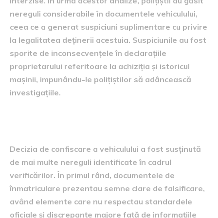
interzise. În urma acestor analize, polițiștii au găsit
nereguli considerabile în documentele vehiculului,
ceea ce a generat suspiciuni suplimentare cu privire
la legalitatea deținerii acestuia. Suspiciunile au fost
sporite de inconsecvențele în declarațiile
proprietarului referitoare la achiziția și istoricul
mașinii, impunându-le polițiștilor să adâncească
investigațiile.
motivările confiscării mașinii
Decizia de confiscare a vehiculului a fost susținută
de mai multe nereguli identificate în cadrul
verificărilor. În primul rând, documentele de
înmatriculare prezentau semne clare de falsificare,
având elemente care nu respectau standardele
oficiale și discrepanțe majore față de informațiile