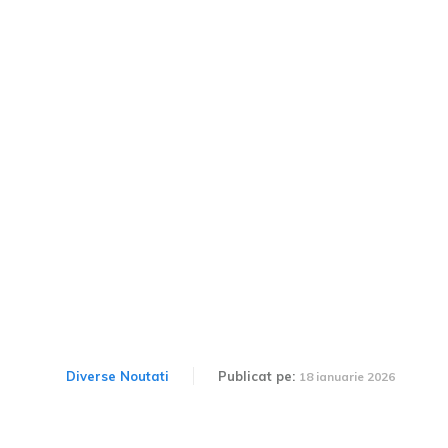
Reținerea unui vehicul în
valoare de 150.000 de lei
în urma unei verifications
de rutină. Constatarea
poliției.
Diverse Noutati
Publicat pe:
18 ianuarie 2026