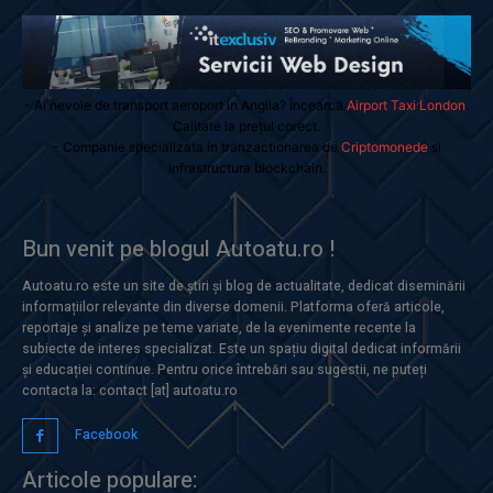
- Ai nevoie de transport aeroport in Anglia? Încearcă
Airport Taxi London
.
Calitate la prețul corect.
- Companie specializata in tranzactionarea de
Criptomonede
si
infrastructura blockchain.
Bun venit pe blogul Autoatu.ro !
Autoatu.ro este un site de știri și blog de actualitate, dedicat diseminării
informațiilor relevante din diverse domenii. Platforma oferă articole,
reportaje și analize pe teme variate, de la evenimente recente la
subiecte de interes specializat. Este un spațiu digital dedicat informării
și educației continue. Pentru orice întrebări sau sugestii, ne puteți
contacta la: contact [at] autoatu.ro
Facebook
Articole populare: