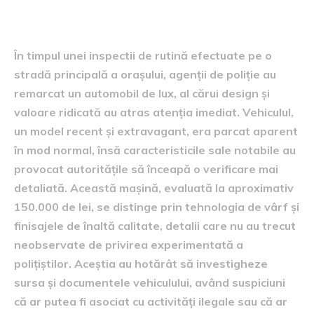
lux
În timpul unei inspectii de rutină efectuate pe o
stradă principală a orașului, agenții de poliție au
remarcat un automobil de lux, al cărui design și
valoare ridicată au atras atenția imediat. Vehiculul,
un model recent și extravagant, era parcat aparent
în mod normal, însă caracteristicile sale notabile au
provocat autoritățile să înceapă o verificare mai
detaliată. Această mașină, evaluată la aproximativ
150.000 de lei, se distinge prin tehnologia de vârf și
finisajele de înaltă calitate, detalii care nu au trecut
neobservate de privirea experimentată a
polițiștilor. Aceștia au hotărât să investigheze
sursa și documentele vehiculului, având suspiciuni
că ar putea fi asociat cu activități ilegale sau că ar