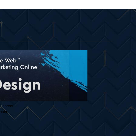
ul corect.
hain.