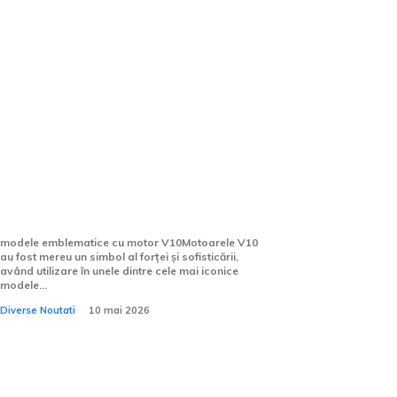
Cine afirma că motoarele V10
nu sunt de încredere? Cinci
modele care dovedesc
contrariul.
modele emblematice cu motor V10Motoarele V10
au fost mereu un simbol al forței și sofisticării,
având utilizare în unele dintre cele mai iconice
modele...
Diverse Noutati
10 mai 2026