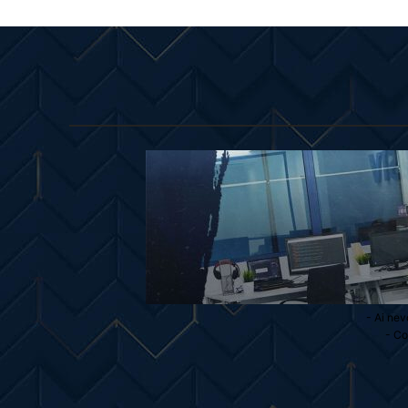
- Ai nev
- Co