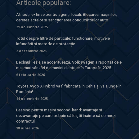
Articole populare:
Atribuții extinse pentru agenții locali: Blocarea mașinilor,
cererea actelor și sancționarea conducătorilor auto.
21 noiembrie 2025
Totul despre filtre de particule: funcționare, motivele
înfundării și metode de protecție
2 decembrie 2025
Declinul Tesla se accentuează. Volkswagen a raportat cele
mai mari vânzări de mașini electrice în Europa în 2025.
6 februarie 2026
Toyota Aygo X Hybrid va fi fabricată în Cehia și va ajunge în
România!
14 noiembrie 2025
Leasing pentru mașini second-hand: avantaje și
dezavantaje pe care trebuie să le știi înainte să semnezi
contractul
18 iunie 2026