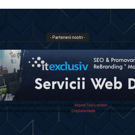
- Partenerii nostri -
oie de transport aeroport in Anglia? Încearcă
Airport Taxi London
. Calitate la preț
mpanie specializata in tranzactionarea de
Criptomonede
si infrastructura blockc