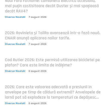
Noul Ford Fathome: camionetă electrică accesibilă,
mai puțin costisitoare decât Duster și mai spațioasă
decât RAV4?
Diverse Noutati
7 august 2026
2026: Rovinieta și TollRo avansează într-o fază nouă.
CNAIR anunță aplicarea noilor tarife.
Diverse Noutati
7 august 2026
Cod Rutier 2026: Este permisă utilizarea bicicletei pe
plafon? Care este limita de înălțime?
Diverse Noutati
6 august 2026
2026: Care este valoarea adecvată a presiunii în
anvelope pe timp de căldură extremă? Anvelopele de
iarnă pot să explodeze la temperaturi ce depășesc...
Diverse Noutati
6 august 2026