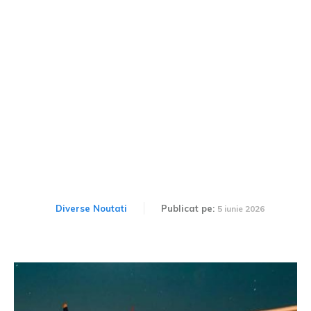
Clinceni Air Show va avea
loc în acest weekend. Ce le
va fi oferit participanților?
Diverse Noutati
Publicat pe:
5 iunie 2026