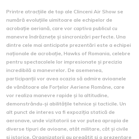
Printre atracțiile de top ale Clinceni Air Show se
numără evoluțiile uimitoare ale echipelor de
acrobație aeriană, care vor captiva publicul cu
manevre îndrăznețe și sincronizări perfecte. Una
dintre cele mai anticipate prezentări este a echipei
naționale de acrobație, Hawks of Romania, celebre
pentru spectacolele lor impresionate și precizia
incredibilă a manevrelor. De asemenea,
participanții vor avea ocazia să admire avioanele
de vânătoare ale Forțelor Aeriene Române, care
vor realiza manevre rapide și la altitudine,
demonstrându-și abilitățile tehnice și tacticile. Un
alt punct de interes va fi expoziția statică de
aeronave, unde vizitatorii se vor putea apropia de
diverse tipuri de avioane, atât militare, cât și civile
și istorice. Organizatorii au pregătit și o prezentare