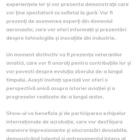
experiențele lor și vor prezenta demonstrații care
vor ține spectatorii cu sufletul la gură. Vor fi
prezenți de asemenea experți din domeniul
aeronautic, care vor oferi informații și prezentări
despre tehnologiile și inovațiile din industrie.
Un moment distinctiv va fi prezența veteranilor
aviatici, care vor fi onorați pentru contribuțiile lor și
vor povesti despre evoluția zborului de-a lungul
timpului. Acești invitați speciali vor oferi o
perspectivă unică asupra istoriei aviației și a
progreselor realizate de-a lungul anilor.
Show-ul va beneficia și de participarea echipelor
internaționale de acrobație, care vor desfășura
manevre impresionante și sincronizări deosebite,
demonstrând talentul și antrenamentul intens al