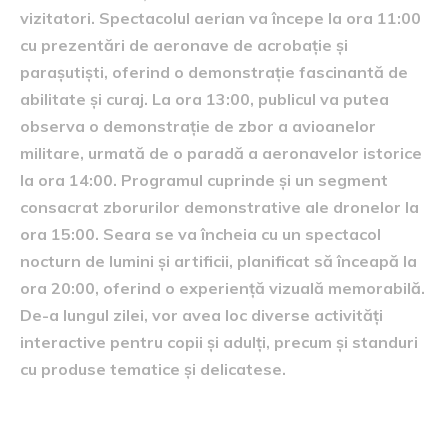
vizitatori. Spectacolul aerian va începe la ora 11:00
cu prezentări de aeronave de acrobație și
parașutiști, oferind o demonstrație fascinantă de
abilitate și curaj. La ora 13:00, publicul va putea
observa o demonstrație de zbor a avioanelor
militare, urmată de o paradă a aeronavelor istorice
la ora 14:00. Programul cuprinde și un segment
consacrat zborurilor demonstrative ale dronelor la
ora 15:00. Seara se va încheia cu un spectacol
nocturn de lumini și artificii, planificat să înceapă la
ora 20:00, oferind o experiență vizuală memorabilă.
De-a lungul zilei, vor avea loc diverse activități
interactive pentru copii și adulți, precum și standuri
cu produse tematice și delicatese.
Atracții principale