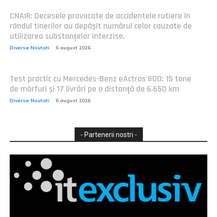
CNAIR: Decesele provocate de accidentele rutiere în
rândul tinerilor au depășit numărul celor cauzate de
utilizarea substanțelor interzise.
Diverse Noutati
6 august 2026
Test practic cu Mercedes-Benz eActros 600: 15 tone
de mărfuri și 17 livrări pe o distanță de 6.650 km
Diverse Noutati
6 august 2026
- Partenerii nostri -