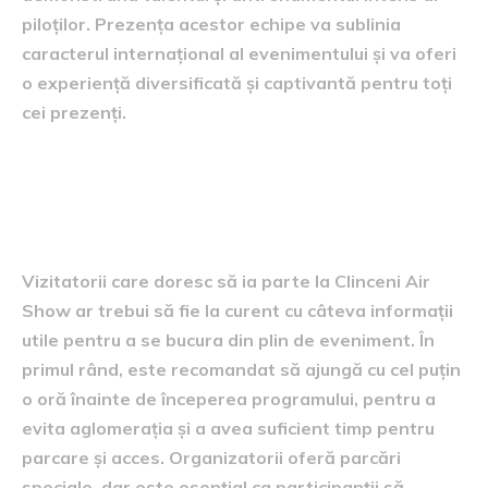
piloților. Prezența acestor echipe va sublinia
caracterul internațional al evenimentului și va oferi
o experiență diversificată și captivantă pentru toți
cei prezenți.
Informații utile pentru
vizitatori
Vizitatorii care doresc să ia parte la Clinceni Air
Show ar trebui să fie la curent cu câteva informații
utile pentru a se bucura din plin de eveniment. În
primul rând, este recomandat să ajungă cu cel puțin
o oră înainte de începerea programului, pentru a
evita aglomerația și a avea suficient timp pentru
parcare și acces. Organizatorii oferă parcări
speciale, dar este esențial ca participanții să