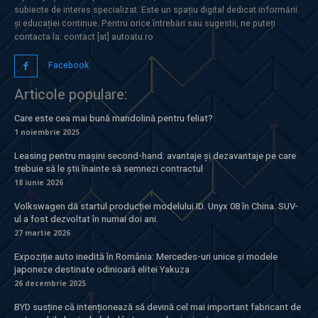
subiecte de interes specializat. Este un spațiu digital dedicat informării
și educației continue. Pentru orice întrebări sau sugestii, ne puteți
contacta la: contact [at] autoatu.ro
Facebook
Articole populare:
Care este cea mai bună mandolină pentru feliat?
1 noiembrie 2025
Leasing pentru mașini second-hand: avantaje și dezavantaje pe care
trebuie să le știi înainte să semnezi contractul
18 iunie 2026
Volkswagen dă startul producției modelului ID. Unyx 08 în China. SUV-
ul a fost dezvoltat în numai doi ani.
27 martie 2026
Expoziție auto inedită în România: Mercedes-uri unice și modele
japoneze destinate odinioară elitei Yakuza
26 decembrie 2025
BYD susține că intenționează să devină cel mai important fabricant de