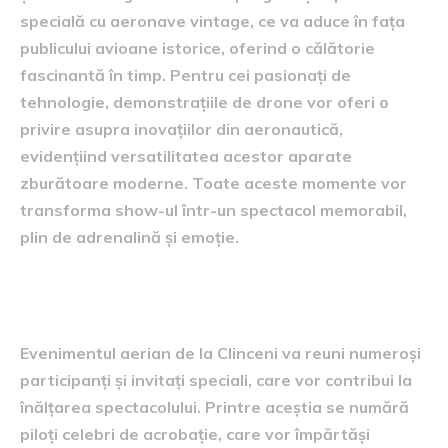
specială cu aeronave vintage, ce va aduce în fața
publicului avioane istorice, oferind o călătorie
fascinantă în timp. Pentru cei pasionați de
tehnologie, demonstrațiile de drone vor oferi o
privire asupra inovațiilor din aeronautică,
evidențiind versatilitatea acestor aparate
zburătoare moderne. Toate aceste momente vor
transforma show-ul într-un spectacol memorabil,
plin de adrenalină și emoție.
Participanți și invitați speciali
Evenimentul aerian de la Clinceni va reuni numeroși
participanți și invitați speciali, care vor contribui la
înălțarea spectacolului. Printre aceștia se numără
piloți celebri de acrobație, care vor împărtăși