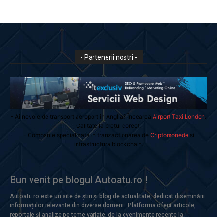
- Partenerii nostri -
- Ai nevoie de transport aeroport in Anglia? Încearcă
Airport Taxi London
.
Calitate la prețul corect.
- Companie specializata in tranzactionarea de
Criptomonede
si
infrastructura blockchain.
Bun venit pe blogul Autoatu.ro !
Autoatu.ro este un site de știri și blog de actualitate, dedicat diseminării
informațiilor relevante din diverse domenii. Platforma oferă articole,
reportaje și analize pe teme variate, de la evenimente recente la