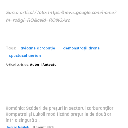
Sursa articol / foto: https://news.google.com/home?
hl=ro&gl=RO&ceid=RO%3Aro
Tags:
avioane acrobație
demonstrații drone
spectacol aerian
Articol scris de:
Autorii Autoatu
Postari fresh:
România: Scăderi de prețuri în sectorul carburanților,
Rompetrol și Lukoil modificând prețurile de două ori
într-o singură zi.
Diverse Noutati
8 august 2026