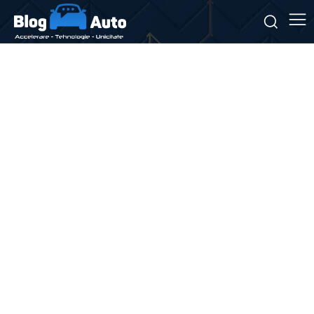
Stiri si noutati despre:
spectacol aerian