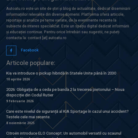
Autoatu.ro este un site de știri și blog de actualitate, dedicat diseminării
informațiilor relevante din diverse domenii. Platforma oferă articole,
reportaje și analize pe teme variate, de la evenimente recente la
subiecte de interes specializat. Este un spațiu digital dedicat informării
și educației continue. Pentru orice întrebări sau sugestii, ne puteți
contacta la: contact [at] autoatu.ro
Facebook
Articole populare:
Kia va introduce o pickup hibridă în Statele Unite până în 2030
10 aprilie 2026
2026: Obligația de a ceda pe banda 2 la trecerea pietonului – Noua
dispoziție din Codul Rutier
9 februarie 2026
Care este nivelul de siguranță al KIA Sportage în cazul unui accident?
Testele cele mai recente.
8 noiembrie 2025
Citroën introduce ELO Concept: Un automobil versatil cu scaunul