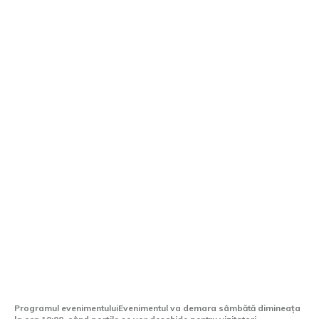
Clinceni Air Show va avea loc în acest
weekend. Ce le va fi oferit
participanților?
Programul evenimentuluiEvenimentul va demara sâmbătă dimineața