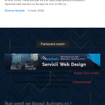
la ora 10:00, când porțile se vor deschide pentru vizitatori.
Spectacolul aerian va începe la ora 11:00 cu...
Diverse Noutati
5 iunie 2026
- Partenerii nostri -
- Ai nevoie de transport aeroport in Anglia? Încearcă
Airport Taxi London
.
Calitate la prețul corect.
- Companie specializata in tranzactionarea de
Criptomonede
si
infrastructura blockchain.
Bun venit pe blogul Autoatu.ro !